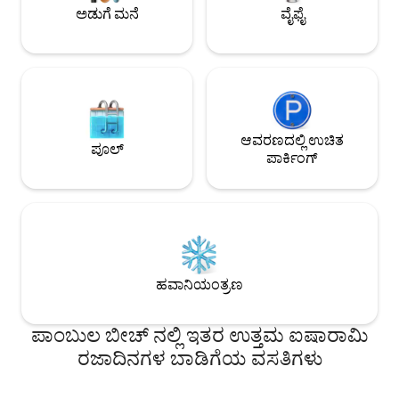
ದಂಪತಿಗಳಿಗೆ ಬೀಚ್ ಸ್ಟ್ರ
ಅಡುಗೆ ಮನೆ
ವೈಫೈ
ಆವರಣದಲ್ಲಿ ಉಚಿತ
ಪೂಲ್
ಪಾರ್ಕಿಂಗ್
ಹವಾನಿಯಂತ್ರಣ
ಪಾಂಬುಲ ಬೀಚ್ ನಲ್ಲಿ ಇತರ ಉತ್ತಮ ಐಷಾರಾಮಿ
ರಜಾದಿನಗಳ ಬಾಡಿಗೆಯ ವಸತಿಗಳು