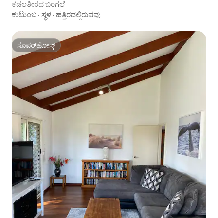
ಕಡಲತೀರದ ಬಂಗಲೆ
ಕುಟುಂಬ
·
ಸ್ಥಳ
·
ಹತ್ತಿರದಲ್ಲಿರುವವು
ಸೂಪರ್‌ಹೋಸ್ಟ್
ಸೂಪರ್‌ಹೋಸ್ಟ್