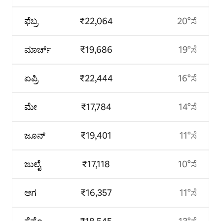
ಫೆಬ್ರ
₹22,064
20°ಸೆ
ಮಾರ್ಚ್
₹19,686
19°ಸೆ
ಏಪ್ರಿ
₹22,444
16°ಸೆ
ಮೇ
₹17,784
14°ಸೆ
ಜೂನ್
₹19,401
11°ಸೆ
ಜುಲೈ
₹17,118
10°ಸೆ
ಆಗ
₹16,357
11°ಸೆ