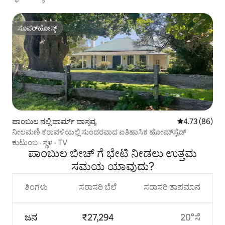
ಸೂಪರ್‌ಹೋಸ್ಟ್
ಸೂಪರ್‌ಹೋಸ್ಟ್
ಪಾಂಬುಲ ನಲ್ಲಿ ಫಾರ್ಮ್ ವಾಸ್ತವ್ಯ
5 ರಲ್ಲಿ 4.73 ಸರ
4.73 (86)
ನೀಲಮಣಿ ಕರಾವಳಿಯಲ್ಲಿ ಸುಂದರವಾದ ಐತಿಹಾಸಿಕ ಹೋಮ್‌ಸ್ಟೆಡ್
ಕುಟುಂಬ
·
ಸ್ಥಳ
·
TV
ಪಾಂಬುಲ ಬೀಚ್ ಗೆ ಭೇಟಿ ನೀಡಲು ಉತ್ತಮ
ಸಮಯ ಯಾವುದು?
ತಿಂಗಳು
ಸರಾಸರಿ ಬೆಲೆ
ಸರಾಸರಿ ತಾಪಮಾನ
ಜನ
₹27,294
20°ಸೆ