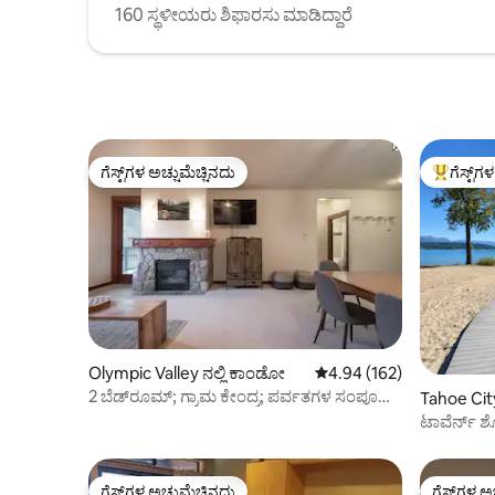
160 ಸ್ಥಳೀಯರು ಶಿಫಾರಸು ಮಾಡಿದ್ದಾರೆ
ಗೆಸ್ಟ್‌ಗಳ ಅಚ್ಚುಮೆಚ್ಚಿನದು
ಗೆಸ್ಟ್‌ಗ
ಗೆಸ್ಟ್‌ಗಳ ಅಚ್ಚುಮೆಚ್ಚಿನದು
ಗೆಸ್ಟ್‌ಗಳಿಗ
Olympic Valley ನಲ್ಲಿ ಕಾಂಡೋ
5 ರಲ್ಲಿ 4.94 ಸರಾಸರಿ ರೇಟಿಂಗ
4.94 (162)
2 ಬೆಡ್‌ರೂಮ್; ಗ್ರಾಮ ಕೇಂದ್ರ; ಪರ್ವತಗಳ ಸಂಪೂರ್ಣ
Tahoe Cit
ನೋಟ
ಟಾವೆರ್ನ್ ಶೋ
ಗೆಸ್ಟ್‌ಗಳ ಅಚ್ಚುಮೆಚ್ಚಿನದು
ಗೆಸ್ಟ್‌ಗಳ ಅ