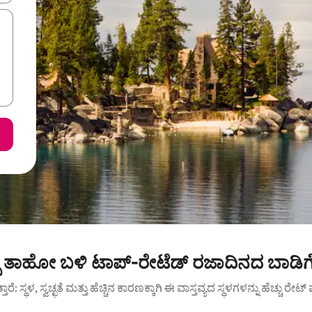
ಸ್ ತಾಹೋ ಬಳಿ ಟಾಪ್-ರೇಟೆಡ್ ರಜಾದಿನದ ಬಾಡಿಗ
ುತ್ತಾರೆ: ಸ್ಥಳ, ಸ್ವಚ್ಛತೆ ಮತ್ತು ಹೆಚ್ಚಿನ ಕಾರಣಕ್ಕಾಗಿ ಈ ವಾಸ್ತವ್ಯದ ಸ್ಥಳಗಳನ್ನು ಹೆಚ್ಚು ರೇ