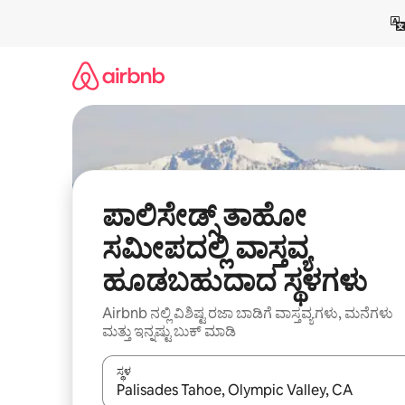
ವಿಷಯಕ್ಕೆ
ಹೋಗಿ
ಪಾಲಿಸೇಡ್ಸ್ ತಾಹೋ
ಸಮೀಪದಲ್ಲಿ ವಾಸ್ತವ್ಯ
ಹೂಡಬಹುದಾದ ಸ್ಥಳಗಳು
Airbnb ನಲ್ಲಿ ವಿಶಿಷ್ಟ ರಜಾ ಬಾಡಿಗೆ ವಾಸ್ತವ್ಯಗಳು, ಮನೆಗಳು
ಮತ್ತು ಇನ್ನಷ್ಟು ಬುಕ್ ಮಾಡಿ
ಸ್ಥಳ
ಫಲಿತಾಂಶಗಳು ಲಭ್ಯವಿರುವಾಗ, ಅಪ್ ಮತ್ತು ಡೌನ್ ಬಾಣದ ಕೀಲಿಗಳೊ