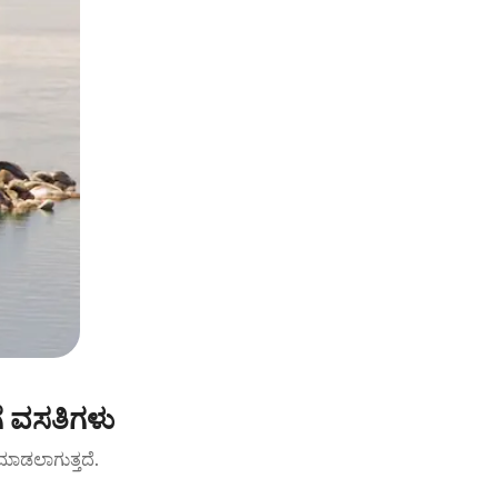
ೆ ವಸತಿಗಳು
ಟ್ ಮಾಡಲಾಗುತ್ತದೆ.