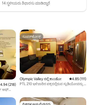
14 ಸ್ಥಳೀಯರು ಶಿಫಾರಸು ಮಾಡಿದ್ದಾರೆ
ಸೂಪರ್‌ಹೋಸ್ಟ್
ಸೂಪರ್‌ಹೋಸ್ಟ್
Olympic Valley ನಲ್ಲಿ ಕಾಂಡೋ
5 ರಲ್ಲಿ 4.85 ಸರಾಸರಿ ರೇಟಿಂ
4.85 (111)
PTL 210 ಇಳಿಜಾರಿನ ಪಕ್ಕದಲ್ಲಿರುವ ಸ್ಟುಡಿಯೋವನ್ನು 1
 ರಲ್ಲಿ 4.94 ಸರಾಸರಿ ರೇಟಿಂಗ್, 218 ವಿಮರ್ಶೆಗಳು
4.94 (218)
ಬೆಡ್‌ರೂಮ್ ಆಗಿ ಮರುರೂಪಿಸಲಾಗಿದೆ
ಟ್ ಆಫ್
ಗೆಸ್ಟ್‌ಗಳ ಅಚ್ಚುಮೆಚ್ಚಿನದು