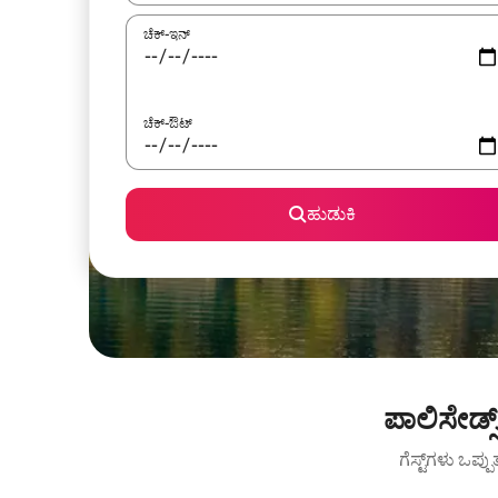
ಚೆಕ್-ಇನ್
ಚೆಕ್-ಔಟ್
ಹುಡುಕಿ
ಪಾಲಿಸೇಡ್
ಗೆಸ್ಟ್‌ಗಳು ಒಪ್ಪ