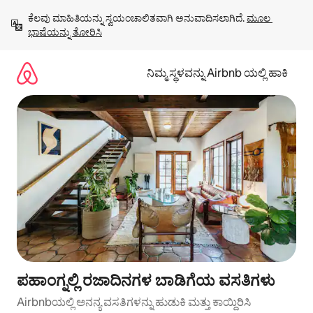
ವಿಷಯಕ್ಕೆ
ಕೆಲವು ಮಾಹಿತಿಯನ್ನು ಸ್ವಯಂಚಾಲಿತವಾಗಿ ಅನುವಾದಿಸಲಾಗಿದೆ. 
ಮೂಲ 
ಹೋಗಿ
ಭಾಷೆಯನ್ನು ತೋರಿಸಿ
ನಿಮ್ಮ ಸ್ಥಳವನ್ನು Airbnb ಯಲ್ಲಿ ಹಾಕಿ
ಪಹಾಂಗ್ನಲ್ಲಿ ರಜಾದಿನಗಳ ಬಾಡಿಗೆಯ ವಸತಿಗಳು
Airbnbಯಲ್ಲಿ ಅನನ್ಯ ವಸತಿಗಳನ್ನು ಹುಡುಕಿ ಮತ್ತು ಕಾಯ್ದಿರಿಸಿ