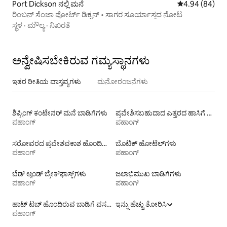
Port Dickson ನಲ್ಲಿ ಮನೆ
5 ರಲ್ಲಿ 4.94 ಸರ
4.94 (84)
ರಿಂಬನ್ ಸೆಂಜಾ ಪೋರ್ಟ್ ಡಿಕ್ಸನ್ • ಸಾಗರ ಸೂರ್ಯಾಸ್ತದ ನೋಟ
ಸ್ಥಳ
·
ಮೌಲ್ಯ
·
ನಿಖರತೆ
ಅನ್ವೇಷಿಸಬೇಕಿರುವ ಗಮ್ಯಸ್ಥಾನಗಳು
ಇತರ ರೀತಿಯ ವಾಸ್ತವ್ಯಗಳು
ಮನೋರಂಜನೆಗಳು
ಶಿಪ್ಪಿಂಗ್ ಕಂಟೇನರ್ ಮನೆ ಬಾಡಿಗೆಗಳು
ಪ್ರವೇಶಿಸಬಹುದಾದ ಎತ್ತರದ ಹಾಸಿಗೆ ಹೊಂದಿರುವ ಬಾಡಿಗೆಗಳು
ಪಹಾಂಗ್
ಪಹಾಂಗ್
ಸರೋವರದ ಪ್ರವೇಶವಕಾಶ ಹೊಂದಿರುವ ಬಾಡಿಗೆಗಳು
ಬೊಟಿಕ್ ಹೋಟೆಲ್‌ಗಳು
ಪಹಾಂಗ್
ಪಹಾಂಗ್
ಬೆಡ್ ಆ್ಯಂಡ್ ಬ್ರೇಕ್‌ಫಾಸ್ಟ್‌ಗಳು
ಜಲಾಭಿಮುಖ ಬಾಡಿಗೆಗಳು
ಪಹಾಂಗ್
ಪಹಾಂಗ್
ಹಾಟ್ ಟಬ್ ಹೊಂದಿರುವ ಬಾಡಿಗೆ ವಸತಿಗಳು
ಇನ್ನು ಹೆಚ್ಚು ತೋರಿಸಿ
ಪಹಾಂಗ್