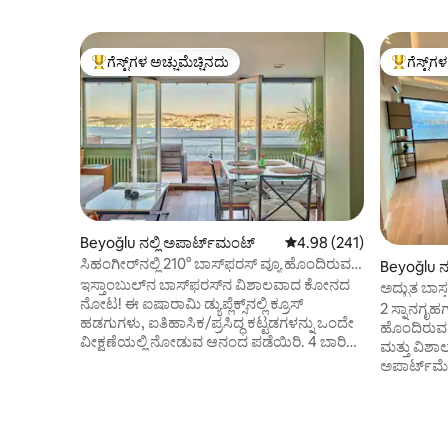
ಗೆಸ್ಟ್‌ಗಳ ಅಚ್ಚುಮೆಚ್ಚಿನದು
ಗೆಸ್ಟ್‌ಗ
ಗೆಸ್ಟ್‌ಗಳಿಗೆ ಅತಿ ಹೆಚ್ಚು ಅಚ್ಚುಮೆಚ್ಚಿನದು
ಗೆಸ್ಟ್‌ಗಳಿಗ
Beyoğlu ನಲ್ಲಿ ಅಪಾರ್ಟ್‌ಮಂಟ್
5 ರಲ್ಲಿ 4.98 ಸರಾಸರಿ ರೇಟಿಂಗ
4.98 (241)
ಸಿಹಂಗೀರ್‌ನಲ್ಲಿ 210° ಬಾಸ್‌ಫರಸ್ ವ್ಯೂ ಹೊಂದಿರುವ
Beyoğlu ನಲ
ಡಿಲಕ್ಸ್ ಡ್ಯುಪ್ಲೆಕ್ಸ್
ಇಸ್ತಾಂಬುಲ್‌ನ ಬಾಸ್‌ಫರಸ್‌ನ ವಿಶಾಲವಾದ ಕೋನದ
ಅದ್ಭುತ ಬಾಸ್
ನೋಟ! ಈ ಐಷಾರಾಮಿ ಡ್ಯುಪ್ಲೆಕ್ಸ್‌ನಲ್ಲಿ ಕ್ರೂಸ್
2 ಸ್ನಾನಗೃಹ
ಹಡಗುಗಳು, ಐತಿಹಾಸಿಕ/ಪ್ರಸಿದ್ಧ ಕಟ್ಟಡಗಳನ್ನು ಒಂದೇ
ಹೊಂದಿರುವ 
ವೀಕ್ಷಣೆಯಲ್ಲಿ ನೋಡುವ ಆನಂದ ಪಡೆಯಿರಿ. 4 ಬಾರಿ
ಮತ್ತು ವಿಶ
ಅತ್ಯುತ್ತಮ ನೋಟಕ್ಕೆ ಪ್ರಶಸ್ತಿ ಪಡೆದಿದೆ.
ಅಪಾರ್ಟ್‌ಮ
ಗಲಾಟಾಪೋರ್ಟ್, ಓಲ್ಡ್‌ಟೌನ್ ಮತ್ತು ಅನೇಕ
ಪಕ್ಕದಲ್ಲಿದೆ,
ರೆಸ್ಟೋರೆಂಟ್‌ಗಳಿಗೆ ನಡಿಗೆ ದೂರದಲ್ಲಿದೆ. ಇದು ಶಬ್ದದಿಂದ
ಐತಿಹಾಸಿಕ ದ
ದೂರವಿದೆ, ಕೇಂದ್ರದಲ್ಲಿದೆ, ನಗರದ ಉನ್ನತ ಭಾಗದಲ್ಲಿದೆ.
ಸುಲಭವಾಗಿ 
ಟ್ರಾಮ್, ಟ್ಯಾಕ್ಸಿ ನಿಲ್ದಾಣ ಮತ್ತು ದೋಣಿಗಳಿಗೆ 2
ನಿಮಿಷಗಳಲ್ಲಿ