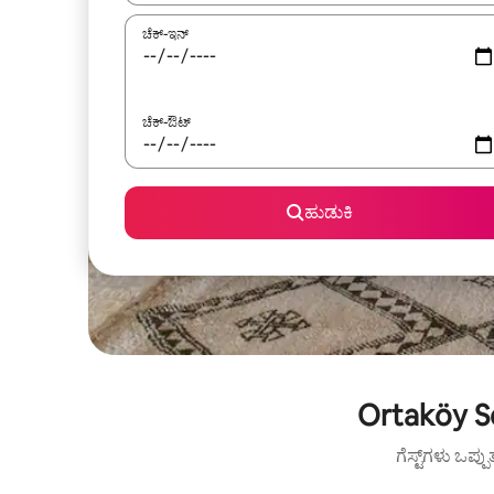
ಚೆಕ್-ಇನ್
ಚೆಕ್-ಔಟ್
ಹುಡುಕಿ
Ortaköy Sq
ಗೆಸ್ಟ್‌ಗಳು ಒಪ್ಪ