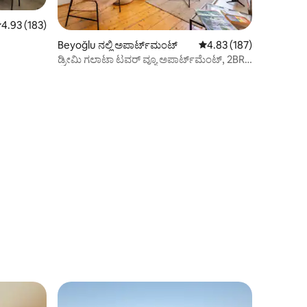
 ರಲ್ಲಿ 4.93 ಸರಾಸರಿ ರೇಟಿಂಗ್, 183 ವಿಮರ್ಶೆಗಳು
4.93 (183)
Beyoğlu ನಲ್ಲಿ ಅಪಾರ್ಟ್‌ಮಂಟ್
5 ರಲ್ಲಿ 4.83 ಸರಾಸರಿ ರೇಟಿಂ
4.83 (187)
ಡ್ರೀಮಿ ಗಲಾಟಾ ಟವರ್ ವ್ಯೂ ಅಪಾರ್ಟ್‌ಮೆಂಟ್, 2BR,
A/C, ನೆಟ್‌ಫ್ಲಿಕ್ಸ್