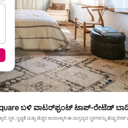
uare ಬಳಿ ವಾಟರ್‌ಫ್ರಂಟ್ ಟಾಪ್-ರೇಟೆಡ್ ಬಾಡ
ುತ್ತಾರೆ: ಸ್ಥಳ, ಸ್ವಚ್ಛತೆ ಮತ್ತು ಹೆಚ್ಚಿನ ಕಾರಣಕ್ಕಾಗಿ ಈ ವಾಸ್ತವ್ಯದ ಸ್ಥಳಗಳನ್ನು ಹೆಚ್ಚು ರೇ