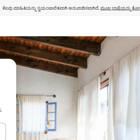
ಕೆಲವು ಮಾಹಿತಿಯನ್ನು ಸ್ವಯಂಚಾಲಿತವಾಗಿ ಅನುವಾದಿಸಲಾಗಿದೆ. 
ಮೂಲ ಭಾಷೆಯನ್ನು ತೋರ
ು
ಂದಿಗೆ ನ್ಯಾವಿಗೇಟ್ ಮಾಡಿ ಅಥವಾ ಸ್ಪರ್ಶ ಅಥವಾ ಸ್ವೈಪ್ ಗೆಸ್ಚರ್‌ಗಳ ಮೂಲಕ ಅನ್ವೇಷಿಸಿ.