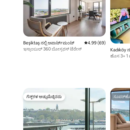
Beşiktaş ನಲ್ಲಿ ಅಪಾರ್ಟ್‌ಮಂಟ್
5 ರಲ್ಲಿ 4.99 ಸರಾಸರಿ ರೇಟಿಂ
4.99 (69)
ಇಸ್ತಾಂಬುಲ್ 360 ಬೋಸ್ಫರಸ್ ಟೆರೇಸ್
Kadıköy ನಲ
ಹೊಸ 3+ 1 ಮನೆ
ಗೆಸ್ಟ್‌ಗಳ ಅಚ್ಚುಮೆಚ್ಚಿನದು
ಸೂಪರ್‌ಹೋ
ಗೆಸ್ಟ್‌ಗಳ ಅಚ್ಚುಮೆಚ್ಚಿನದು
ಸೂಪರ್‌ಹೋ