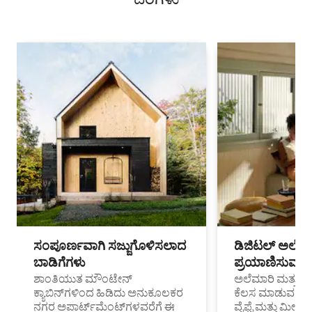
ಸಂಪೂರ್ಣವಾಗಿ ಸಜ್ಜುಗೊಳಿಸಲಾದ
ಡಿಜಿಟಲ್ ಅಲೆಮಾ
ಬಾಡಿಗೆಗಳು
ಪ್ರಯಾಣಿಸುವ ವೃತ
ಶಾಂತಿಯುತ ಮೌಂಟೇನ್
ಅಲೆಮಾರಿ ಮತ್ತು ದೂ
ಕ್ಯಾಬಿನ್‌ಗಳಿಂದ ಹಿಡಿದು ಅನುಕೂಲಕರ
ಕೆಲಸ ಮಾಡುವ ಪ್ರೊ
ನಗರ ಅಪಾರ್ಟ್‌ಮೆಂಟ್‌ಗಳವರೆಗೆ ಈ
ವೈಫೈ ಮತ್ತು ಮೀಸ