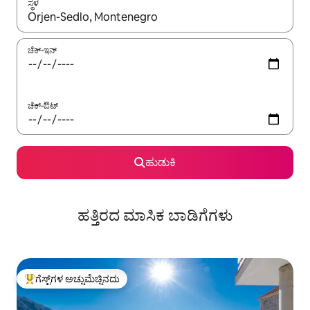
ಸ್ಥಳ
ಫಲಿತಾಂಶಗಳು ಲಭ್ಯವಿರುವಾಗ, ಅಪ್ ಮತ್ತು ಡೌನ್ ಬಾಣದ ಕೀಲಿಗಳೊಂದಿಗೆ ನ್ಯಾವಿಗೇಟ
ಚೆಕ್-ಇನ್
ಚೆಕ್-ಔಟ್
ಹುಡುಕಿ
ಹತ್ತಿರದ ಮಾಸಿಕ ಬಾಡಿಗೆಗಳು
ಗೆಸ್ಟ್‌ಗಳ ಅಚ್ಚುಮೆಚ್ಚಿನದು
ಗೆಸ್ಟ್‌ಗಳಿಗೆ ಅತಿ ಹೆಚ್ಚು ಅಚ್ಚುಮೆಚ್ಚಿನದು