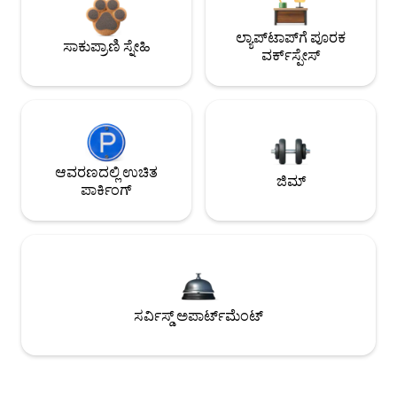
ಲ್ಯಾಪ್‌ಟಾಪ್‌ಗೆ ಪೂರಕ
ಸಾಕುಪ್ರಾಣಿ ಸ್ನೇಹಿ
ವರ್ಕ್‌ಸ್ಪೇಸ್
ಆವರಣದಲ್ಲಿ ಉಚಿತ
ಜಿಮ್
ಪಾರ್ಕಿಂಗ್
ಸರ್ವಿಸ್ಡ್ ಅಪಾರ್ಟ್‌ಮೆಂಟ್