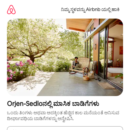
ವಿಷಯಕ್ಕೆ
ಹೋಗಿ
ನಿಮ್ಮ ಸ್ಥಳವನ್ನು Airbnb ಯಲ್ಲಿ ಹಾಕಿ
Orjen-Sedloನಲ್ಲಿ ಮಾಸಿಕ ಬಾಡಿಗೆಗಳು
ಒಂದು ತಿಂಗಳು ಅಥವಾ ಅದಕ್ಕಿಂತ ಹೆಚ್ಚಿನ ಕಾಲ ಮನೆಯಂತೆ ಅನಿಸುವ
ದೀರ್ಘಾವಧಿಯ ಬಾಡಿಗೆಗಳನ್ನು ಅನ್ವೇಷಿಸಿ.