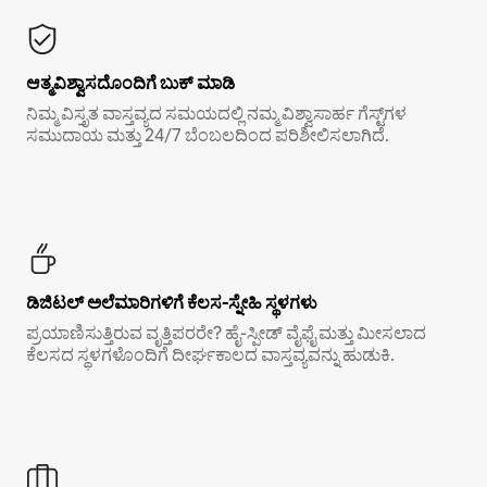
ಆತ್ಮವಿಶ್ವಾಸದೊಂದಿಗೆ ಬುಕ್ ಮಾಡಿ
ನಿಮ್ಮ ವಿಸ್ತೃತ ವಾಸ್ತವ್ಯದ ಸಮಯದಲ್ಲಿ ನಮ್ಮ ವಿಶ್ವಾಸಾರ್ಹ ಗೆಸ್ಟ್‌ಗಳ
ಸಮುದಾಯ ಮತ್ತು 24/7 ಬೆಂಬಲದಿಂದ ಪರಿಶೀಲಿಸಲಾಗಿದೆ.
ಡಿಜಿಟಲ್ ಅಲೆಮಾರಿಗಳಿಗೆ ಕೆಲಸ-ಸ್ನೇಹಿ ಸ್ಥಳಗಳು
ಪ್ರಯಾಣಿಸುತ್ತಿರುವ ವೃತ್ತಿಪರರೇ? ಹೈ-ಸ್ಪೀಡ್ ವೈಫೈ ಮತ್ತು ಮೀಸಲಾದ
ಕೆಲಸದ ಸ್ಥಳಗಳೊಂದಿಗೆ ದೀರ್ಘಕಾಲದ ವಾಸ್ತವ್ಯವನ್ನು ಹುಡುಕಿ.