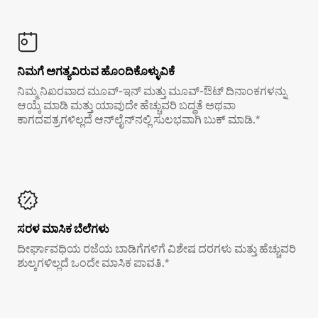
ನಿಮಗೆ ಅಗತ್ಯವಿರುವ ಹೊಂದಿಕೊಳ್ಳುವಿಕೆ
ನಿಮ್ಮ ನಿಖರವಾದ ಮೂವ್-ಇನ್ ಮತ್ತು ಮೂವ್-ಔಟ್ ದಿನಾಂಕಗಳನ್ನು
ಆಯ್ಕೆ ಮಾಡಿ ಮತ್ತು ಯಾವುದೇ ಹೆಚ್ಚುವರಿ ಬದ್ಧತೆ ಅಥವಾ
ಕಾಗದಪತ್ರಗಳಿಲ್ಲದೆ ಆನ್‌ಲೈನ್‌ನಲ್ಲಿ ಸುಲಭವಾಗಿ ಬುಕ್ ಮಾಡಿ.*
ಸರಳ ಮಾಸಿಕ ಬೆಲೆಗಳು
ದೀರ್ಘಾವಧಿಯ ರಜೆಯ ಬಾಡಿಗೆಗಳಿಗೆ ವಿಶೇಷ ದರಗಳು ಮತ್ತು ಹೆಚ್ಚುವರಿ
ಶುಲ್ಕಗಳಿಲ್ಲದೆ ಒಂದೇ ಮಾಸಿಕ ಪಾವತಿ.*