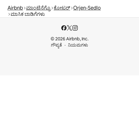
Airbnb
ಮಾಂಟೆನೆಗ್ರೊ
ಕೋಟರ್
Orjen-Sedlo
ಮಾಸಿಕ ಬಾಡಿಗೆಗಳು
© 2026 Airbnb, Inc.
ಗೌಪ್ಯತೆ
ನಿಯಮಗಳು