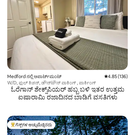
Medford ನಲ್ಲಿ ಅಪಾರ್ಟ್‌ಮಂಟ್
5 ರಲ್ಲಿ 4.85 ಸರಾ
4.85 (136)
W/D, ಫುಲ್ ಕಿಚನ್, ಡೌನ್‌ಟೌನ್ ವಾಕಿಂಗ್ , ಪಾರ್ಕಿಂಗ್
ಓರೆಗಾನ್ ಶೇಕ್ಸ್‌ಪಿಯರ್ ಹಬ್ಬ ಬಳಿ ಇತರ ಉತ್ತಮ
ಐಷಾರಾಮಿ ರಜಾದಿನದ ಬಾಡಿಗೆ ವಸತಿಗಳು
ಗೆಸ್ಟ್‌ಗಳ ಅಚ್ಚುಮೆಚ್ಚಿನದು
ಗೆಸ್ಟ್‌ಗಳಿಗೆ ಅತಿ ಹೆಚ್ಚು ಅಚ್ಚುಮೆಚ್ಚಿನದು