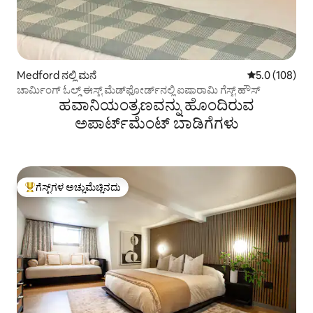
Medford ನಲ್ಲಿ ಮನೆ
5 ರಲ್ಲಿ 5.0 ಸರಾ
5.0 (108)
ಚಾರ್ಮಿಂಗ್ ಓಲ್ಡ್ ಈಸ್ಟ್ ಮೆಡ್‌ಫೋರ್ಡ್‌ನಲ್ಲಿ ಐಷಾರಾಮಿ ಗೆಸ್ಟ್ ಹೌಸ್
ಹವಾನಿಯಂತ್ರಣವನ್ನು ಹೊಂದಿರುವ
ಅಪಾರ್ಟ್‌ಮೆಂಟ್‌ ಬಾಡಿಗೆಗಳು
ಗೆಸ್ಟ್‌ಗಳ ಅಚ್ಚುಮೆಚ್ಚಿನದು
ಗೆಸ್ಟ್‌ಗಳಿಗೆ ಅತಿ ಹೆಚ್ಚು ಅಚ್ಚುಮೆಚ್ಚಿನದು