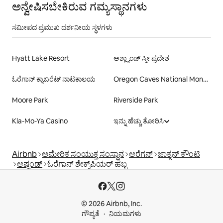
ಅನ್ವೇಷಿಸಬೇಕಿರುವ ಗಮ್ಯಸ್ಥಾನಗಳು
ಸಮೀಪದ ಪ್ರಮುಖ ದರ್ಶನೀಯ ಸ್ಥಳಗಳು
Hyatt Lake Resort
ಅಶ್ಲ್ಯಾಂಡ್ ಸ್ಕೀ ಪ್ರದೇಶ
ಓರೆಗಾನ್ ಕ್ಯಾಬರೆಟ್ ನಾಟಕಾಲಯ
Oregon Caves National Monument &amp; Preserve
Moore Park
Riverside Park
Kla-Mo-Ya Casino
ಇನ್ನು ಹೆಚ್ಚು ತೋರಿಸಿ
Airbnb
ಅಮೇರಿಕ ಸಂಯುಕ್ತ ಸಂಸ್ಥಾನ
ಆರೆಗನ್
ಜಾಕ್ಸನ್ ಕೌಂಟಿ
ಆಷ್ಲಂಡ್
ಓರೆಗಾನ್ ಶೇಕ್ಸ್‌ಪಿಯರ್ ಹಬ್ಬ
© 2026 Airbnb, Inc.
ಗೌಪ್ಯತೆ
ನಿಯಮಗಳು