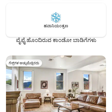
ಹವಾನಿಯಂತ್ರಣ
ವೈಫೈ ಹೊಂದಿರುವ ಕಾಂಡೋ ಬಾಡಿಗೆಗಳು
ಗೆಸ್ಟ್‌ಗಳ ಅಚ್ಚುಮೆಚ್ಚಿನದು
ಗೆಸ್ಟ್‌ಗಳ ಅಚ್ಚುಮೆಚ್ಚಿನದು