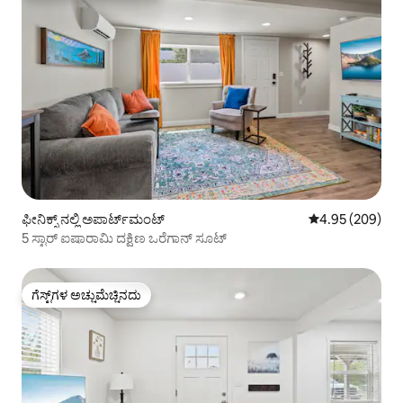
ಫೀನಿಕ್ಸ್ ನಲ್ಲಿ ಅಪಾರ್ಟ್‌ಮಂಟ್
5 ರಲ್ಲಿ 4.95 ಸರಾ
4.95 (209)
5 ಸ್ಟಾರ್ ಐಷಾರಾಮಿ ದಕ್ಷಿಣ ಒರೆಗಾನ್ ಸೂಟ್
ಗೆಸ್ಟ್‌ಗಳ ಅಚ್ಚುಮೆಚ್ಚಿನದು
ಗೆಸ್ಟ್‌ಗಳ ಅಚ್ಚುಮೆಚ್ಚಿನದು