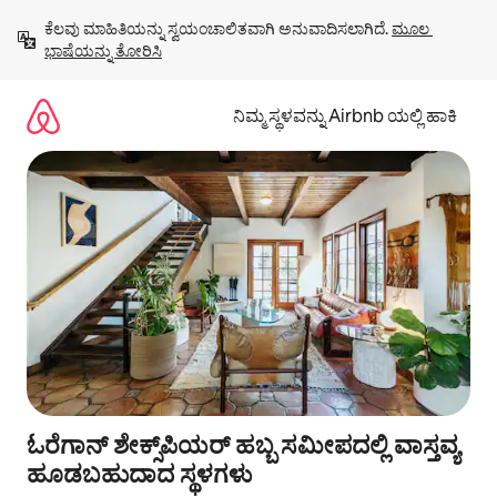
ವಿಷಯಕ್ಕೆ
ಕೆಲವು ಮಾಹಿತಿಯನ್ನು ಸ್ವಯಂಚಾಲಿತವಾಗಿ ಅನುವಾದಿಸಲಾಗಿದೆ. 
ಮೂಲ 
ಹೋಗಿ
ಭಾಷೆಯನ್ನು ತೋರಿಸಿ
ನಿಮ್ಮ ಸ್ಥಳವನ್ನು Airbnb ಯಲ್ಲಿ ಹಾಕಿ
ಓರೆಗಾನ್ ಶೇಕ್ಸ್‌ಪಿಯರ್ ಹಬ್ಬ ಸಮೀಪದಲ್ಲಿ ವಾಸ್ತವ್ಯ
ಹೂಡಬಹುದಾದ ಸ್ಥಳಗಳು