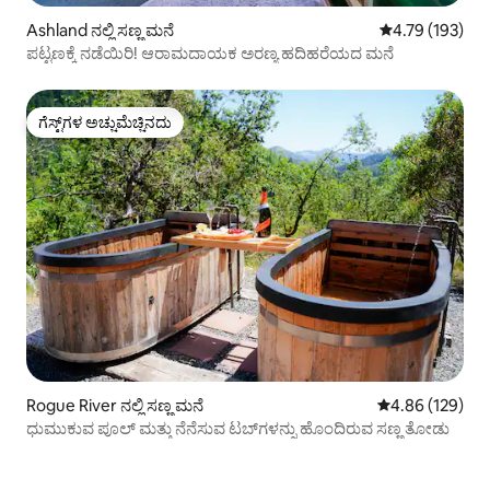
Ashland ನಲ್ಲಿ ಸಣ್ಣ ಮನೆ
5 ರಲ್ಲಿ 4.79 ಸರಾ
4.79 (193)
ಪಟ್ಟಣಕ್ಕೆ ನಡೆಯಿರಿ! ಆರಾಮದಾಯಕ ಅರಣ್ಯ ಹದಿಹರೆಯದ ಮನೆ
ಗೆಸ್ಟ್‌ಗಳ ಅಚ್ಚುಮೆಚ್ಚಿನದು
ಗೆಸ್ಟ್‌ಗಳ ಅಚ್ಚುಮೆಚ್ಚಿನದು
Rogue River ನಲ್ಲಿ ಸಣ್ಣ ಮನೆ
5 ರಲ್ಲಿ 4.86 ಸರಾ
4.86 (129)
ಧುಮುಕುವ ಪೂಲ್ ಮತ್ತು ನೆನೆಸುವ ಟಬ್‌ಗಳನ್ನು ಹೊಂದಿರುವ ಸಣ್ಣ ತೋಡು