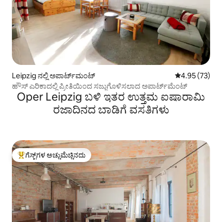
Leipzig ನಲ್ಲಿ ಅಪಾರ್ಟ್‌ಮಂಟ್
5 ರಲ್ಲಿ 4.95 ಸರ
4.95 (73)
ಹೌಸ್ ಎರಿಕಾದಲ್ಲಿ ಪ್ರೀತಿಯಿಂದ ಸಜ್ಜುಗೊಳಿಸಲಾದ ಅಪಾರ್ಟ್‌ಮೆಂಟ್
Oper Leipzig ಬಳಿ ಇತರ ಉತ್ತಮ ಐಷಾರಾಮಿ
ರಜಾದಿನದ ಬಾಡಿಗೆ ವಸತಿಗಳು
ಗೆಸ್ಟ್‌ಗಳ ಅಚ್ಚುಮೆಚ್ಚಿನದು
ಗೆಸ್ಟ್‌ಗಳಿಗೆ ಅತಿ ಹೆಚ್ಚು ಅಚ್ಚುಮೆಚ್ಚಿನದು