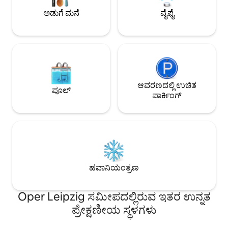
ಸುತ್ತಲೂ ಸೂಪರ್‌ಮಾರ್ಕೆಟ್ ಮತ್ತು ಕೆಫೆಗಳು
ವಿಶ್ರಾಂತಿ ಪಡೆಯಲು ನಿಮ್ಮ
ಅಡುಗೆ ಮನೆ
ವೈಫೈ
ಆವರಣದಲ್ಲಿ ಉಚಿತ
ಪೂಲ್
ಪಾರ್ಕಿಂಗ್
ಹವಾನಿಯಂತ್ರಣ
Oper Leipzig ಸಮೀಪದಲ್ಲಿರುವ ಇತರ ಉನ್ನತ
ಪ್ರೇಕ್ಷಣೀಯ ಸ್ಥಳಗಳು