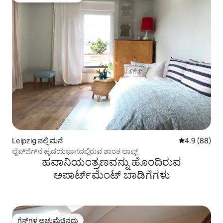
Leipzig ನಲ್ಲಿ ಮನೆ
5 ರಲ್ಲಿ 4.9 ಸರ
4.9 (88)
ಲೈಪ್‌ಜಿಗ್‌ನ ಹೃದಯಭಾಗದಲ್ಲಿರುವ ಶಾಂತ ಲಾಫ್ಟ್
ಹವಾನಿಯಂತ್ರಣವನ್ನು ಹೊಂದಿರುವ
ಅಪಾರ್ಟ್‌ಮೆಂಟ್‌ ಬಾಡಿಗೆಗಳು
ಗೆಸ್ಟ್‌ಗಳ ಅಚ್ಚುಮೆಚ್ಚಿನದು