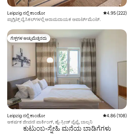
Leipzig ನಲ್ಲಿ ಕಾಂಡೋ
5 ರಲ್ಲಿ 4.95 ಸರಾ
4.95 (222)
ಪ್ಲಾಗ್ವಿಟ್ಜ್ ಬೈಸಿಕಲ್‌ಗಳಲ್ಲಿ ಆರಾಮದಾಯಕ ಅಪಾರ್ಟ್‌ಮೆಂಟ್.
ಗೆಸ್ಟ್‌ಗಳ ಅಚ್ಚುಮೆಚ್ಚಿನದು
ಗೆಸ್ಟ್‌ಗಳ ಅಚ್ಚುಮೆಚ್ಚಿನದು
Leipzig ನಲ್ಲಿ ಕಾಂಡೋ
5 ರಲ್ಲಿ 4.86 ಸರಾ
4.86 (108)
ಆಕರ್ಷಕ ಜೀವನ! ಪಾರ್ಕಿಂಗ್, ಹೈ-ಸ್ಪೀಡ್ ವೈಫೈ, ಬಾಲ್ಕನಿ
ಕುಟುಂಬ-ಸ್ನೇಹಿ ಮನೆಯ ಬಾಡಿಗೆಗಳು