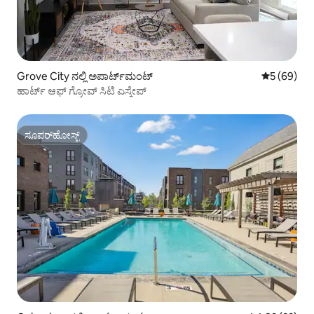
Grove City ನಲ್ಲಿ ಅಪಾರ್ಟ್‌ಮಂಟ್
5 ರಲ್ಲಿ 5 ಸರ
5 (69)
ಹಾರ್ಟ್ ಆಫ್ ಗ್ರೋವ್ ಸಿಟಿ ಎಸ್ಕೇಪ್
ಸೂಪರ್‌ಹೋಸ್ಟ್
ಸೂಪರ್‌ಹೋಸ್ಟ್