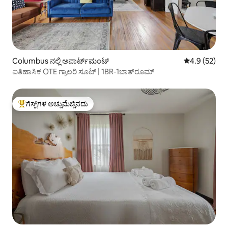
Columbus ನಲ್ಲಿ ಅಪಾರ್ಟ್‌ಮಂಟ್
5 ರಲ್ಲಿ 4.9 ಸರ
4.9 (52)
ಐತಿಹಾಸಿಕ OTE ಗ್ಯಾಲರಿ ಸೂಟ್ | 1BR-1ಬಾತ್‌ರೂಮ್
ಗೆಸ್ಟ್‌ಗಳ ಅಚ್ಚುಮೆಚ್ಚಿನದು
ಗೆಸ್ಟ್‌ಗಳಿಗೆ ಅತಿ ಹೆಚ್ಚು ಅಚ್ಚುಮೆಚ್ಚಿನದು