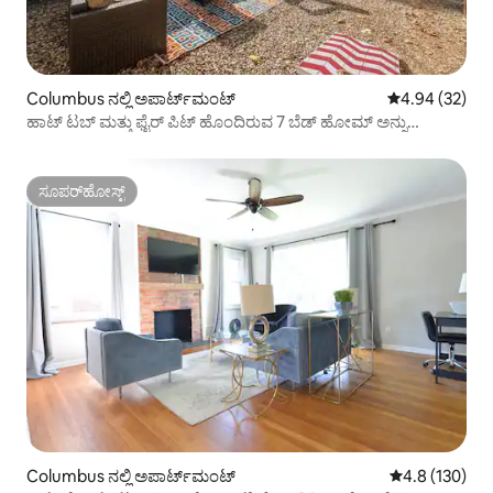
Columbus ನಲ್ಲಿ ಅಪಾರ್ಟ್‌ಮಂಟ್
5 ರಲ್ಲಿ 4.94 ಸರ
4.94 (32)
ಹಾಟ್ ಟಬ್ ಮತ್ತು ಫೈರ್ ಪಿಟ್ ಹೊಂದಿರುವ 7 ಬೆಡ್ ಹೋಮ್ ಅನ್ನು
ಆಹ್ವಾನಿಸುವುದು
ಸೂಪರ್‌ಹೋಸ್ಟ್
ಸೂಪರ್‌ಹೋಸ್ಟ್
Columbus ನಲ್ಲಿ ಅಪಾರ್ಟ್‌ಮಂಟ್
5 ರಲ್ಲಿ 4.8 ಸರಾ
4.8 (130)