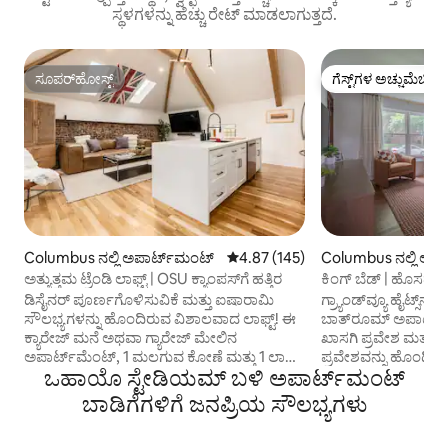
ಸ್ಥಳಗಳನ್ನು ಹೆಚ್ಚು ರೇಟ್ ಮಾಡಲಾಗುತ್ತದೆ.
ಸೂಪರ್‌ಹೋಸ್ಟ್
ಗೆಸ್ಟ್‌ಗಳ ಅಚ್ಚುಮೆಚ್ಚಿನ
ಸೂಪರ್‌ಹೋಸ್ಟ್
ಗೆಸ್ಟ್‌ಗಳ ಅಚ್ಚುಮೆಚ್ಚಿನ
Columbus ನಲ್ಲಿ ಅಪಾರ್ಟ್‌ಮಂಟ್
5 ರಲ್ಲಿ 4.87 ಸರಾಸರಿ ರೇಟಿಂಗ್, 145 ವಿ
4.87 (145)
Columbus ನಲ್ಲಿ ಅಪಾ
ಅತ್ಯುತ್ತಮ ಟ್ರೆಂಡಿ ಲಾಫ್ಟ್ | OSU ಕ್ಯಾಂಪಸ್‌ಗೆ ಹತ್ತಿರ
ಕಿಂಗ್ ಬೆಡ್ | ಹೊಸದಾಗ
ನಿಂದ 2 ಮೈಲಿ
ಡಿಸೈನರ್ ಪೂರ್ಣಗೊಳಿಸುವಿಕೆ ಮತ್ತು ಐಷಾರಾಮಿ
ಗ್ರ್ಯಾಂಡ್‌ವ್ಯೂ ಹೈಟ್ಸ್‌ನ
ಸೌಲಭ್ಯಗಳನ್ನು ಹೊಂದಿರುವ ವಿಶಾಲವಾದ ಲಾಫ್ಟ್! ಈ
ಬಾತ್‌ರೂಮ್ ಅಪಾರ್ಟ್‌ಮ
ಕ್ಯಾರೇಜ್ ಮನೆ ಅಥವಾ ಗ್ಯಾರೇಜ್ ಮೇಲಿನ
ಖಾಸಗಿ ಪ್ರವೇಶ ಮತ್ತು ಸ
ಅಪಾರ್ಟ್‌ಮೆಂಟ್, 1 ಮಲಗುವ ಕೋಣೆ ಮತ್ತು 1 ಲಾಫ್ಟ್
ಪ್ರವೇಶವನ್ನು ಹೊಂದಿದೆ.
ಒಹಾಯೊ ಸ್ಟೇಡಿಯಮ್ ಬಳಿ ಅಪಾರ್ಟ್‌ಮಂಟ್
ಬೆಡ್ ಅಪಾರ್ಟ್‌ಮೆಂಟ್ ಆಗಿದೆ. ಮೂಲ ಕ್ಯಾರೇಜ್ ಮನೆ
ವಾಲ್‌ಪೇಪರ್ ಮತ್ತು ರೆಕ
ಕುಸಿದಿದೆ ಮತ್ತು ಮಾಲೀಕರು 2020 ರ ಬೇಸಿಗೆಯನ್ನು
ಕಸ್ಟಮ್ ವಿನ್ಯಾಸ • ಹೆಲಿ
ಬಾಡಿಗೆಗಳಿಗೆ ಜನಪ್ರಿಯ ಸೌಲಭ್ಯಗಳು
ಉಳಿದ ಇಟ್ಟಿಗೆಗಳಿಂದ ಪುನರ್ನಿರ್ಮಿಸಿದರು. ಅವರು
ಬೆಡ್, ಜೊತೆಗೆ ಡೆಸ್ಕ್ ಮತ್
ಹೆಚ್ಚಿನ ಪೀಠೋಪಕರಣಗಳನ್ನು ತಯಾರಿಸಿದರು ಮತ್ತು
ಸ್ಮಾರ್ಟ್ ಟಿವಿ • ಗ್ಯಾಸ್