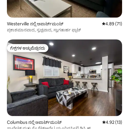
Westerville ನಲ್ಲಿ ಅಪಾರ್ಟ್‌ಮಂಟ್
5 ರಲ್ಲಿ 4.89 ಸರ
4.89 (71)
ಪ್ರಕಾಶಮಾನವಾದ, ಸ್ವಚ್ಛವಾದ, ಸ್ವಾಗತಾರ್ಹ ಫ್ಲಾಟ್
ಗೆಸ್ಟ್‌ಗಳ ಅಚ್ಚುಮೆಚ್ಚಿನದು
ಗೆಸ್ಟ್‌ಗಳ ಅಚ್ಚುಮೆಚ್ಚಿನದು
Columbus ನಲ್ಲಿ ಅಪಾರ್ಟ್‌ಮಂಟ್
5 ರಲ್ಲಿ 4.92 ಸರ
4.92 (13)
ಸ್ಕಾರ್ಲೆಟ್ ಮತ್ತು ಗ್ರೇ ಗೆಟ್‌ಅವೇ | ಯೂನಿವರ್ಸಿಟಿ ಡಿಸ್ಟ್ರಿಕ್ಟ್