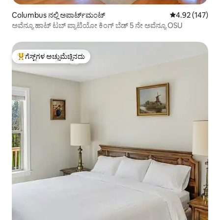
Columbus ನಲ್ಲಿ ಅಪಾರ್ಟ್‌ಮಂಟ್
5 ರಲ್ಲಿ 4.92 ಸರಾ
4.92 (147)
ಅವೆನ್ಯೂ ಹಾಟ್ ಟಬ್ ಪ್ಯಾಟಿಯೋ ಕಿಂಗ್ ಬೆಡ್ 5 ನೇ ಅವೆನ್ಯೂ OSU
ಗೆಸ್ಟ್‌ಗಳ ಅಚ್ಚುಮೆಚ್ಚಿನದು
ಗೆಸ್ಟ್‌ಗಳಿಗೆ ಅತಿ ಹೆಚ್ಚು ಅಚ್ಚುಮೆಚ್ಚಿನದು