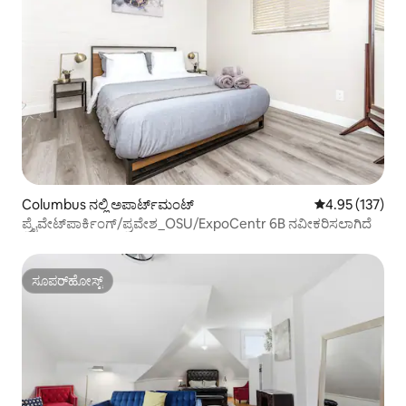
Columbus ನಲ್ಲಿ ಅಪಾರ್ಟ್‌ಮಂಟ್
5 ರಲ್ಲಿ 4.95 ಸರಾ
4.95 (137)
ಪ್ರೈವೇಟ್‌ಪಾರ್ಕಿಂಗ್/ಪ್ರವೇಶ_OSU/ExpoCentr 6B ನವೀಕರಿಸಲಾಗಿದೆ
ಸೂಪರ್‌ಹೋಸ್ಟ್
ಸೂಪರ್‌ಹೋಸ್ಟ್