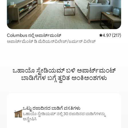
Columbus ನಲ್ಲಿ ಅಪಾರ್ಟ್‌ಮಂಟ್
5 ರಲ್ಲಿ 4.97 ಸರಾ
4.97 (217)
ಅಪಾರ್ಟ್‌ಮೆಂಟ್ ಡಿ ಮೆರಿಯನ್‌ವಿಲೇಜ್/ಜರ್ಮನ್ ವಿಲೇಜ್
ಒಹಾಯೊ ಸ್ಟೇಡಿಯಮ್ ಬಳಿ ಅಪಾರ್ಟ್‌ಮಂಟ್
ಬಾಡಿಗೆಗಳ ಬಗ್ಗೆ ತ್ವರಿತ ಅಂಕಿಅಂಶಗಳು
ಒಟ್ಟು ರಜಾದಿನದ ಬಾಡಿಗೆ ವಸತಿಗಳು
ಒಹಾಯೊ ಸ್ಟೇಡಿಯಮ್ ನಲ್ಲಿ 30 ರಜಾದಿನದ ಬಾಡಿಗೆಗಳನ್ನು
ಅನ್ವೇಷಿಸಿ