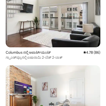
Columbus ನಲ್ಲಿ ಅಪಾರ್ಟ್‌ಮಂಟ್
5 ರಲ್ಲಿ 4.78 ಸರ
4.78 (86)
ಗ್ರ್ಯಾಂಡ್‌ವ್ಯೂನಲ್ಲಿ ಐಷಾರಾಮಿ 2-ಬೆಡ್ 2-ಬಾತ್