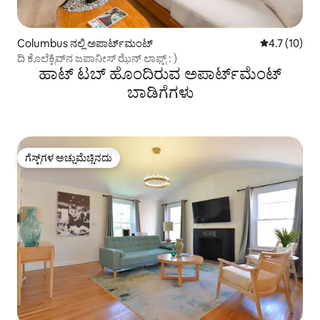
Columbus ನಲ್ಲಿ ಅಪಾರ್ಟ್‌ಮಂಟ್
5 ರಲ್ಲಿ 4.7 ಸ
4.7 (10)
ದಿ ಕೊಲೆಕ್ಟಿವ್‌ನ ಜಪಾನೀಸ್ ಝೆನ್ ಲಾಫ್ಟ್ : )
ಹಾಟ್ ಟಬ್ ಹೊಂದಿರುವ ಅಪಾರ್ಟ್‌ಮೆಂಟ್
ಬಾಡಿಗೆಗಳು
ಗೆಸ್ಟ್‌ಗಳ ಅಚ್ಚುಮೆಚ್ಚಿನದು
ಗೆಸ್ಟ್‌ಗಳ ಅಚ್ಚುಮೆಚ್ಚಿನದು