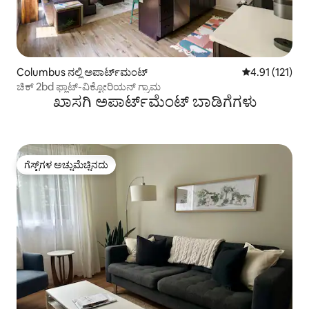
Columbus ನಲ್ಲಿ ಅಪಾರ್ಟ್‌ಮಂಟ್
5 ರಲ್ಲಿ 4.91 ಸರಾ
4.91 (121)
ಚಿಕ್ 2bd ಫ್ಲಾಟ್-ವಿಕ್ಟೋರಿಯನ್ ಗ್ರಾಮ
ಖಾಸಗಿ ಅಪಾರ್ಟ್‌ಮೆಂಟ್ ಬಾಡಿಗೆಗಳು
ಗೆಸ್ಟ್‌ಗಳ ಅಚ್ಚುಮೆಚ್ಚಿನದು
ಗೆಸ್ಟ್‌ಗಳ ಅಚ್ಚುಮೆಚ್ಚಿನದು