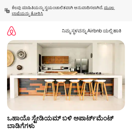
ವಿಷಯಕ್ಕೆ
ಕೆಲವು ಮಾಹಿತಿಯನ್ನು ಸ್ವಯಂಚಾಲಿತವಾಗಿ ಅನುವಾದಿಸಲಾಗಿದೆ. 
ಮೂಲ 
ಹೋಗಿ
ಭಾಷೆಯನ್ನು ತೋರಿಸಿ
ನಿಮ್ಮ ಸ್ಥಳವನ್ನು Airbnb ಯಲ್ಲಿ ಹಾಕಿ
ಒಹಾಯೊ ಸ್ಟೇಡಿಯಮ್ ಬಳಿ ಅಪಾರ್ಟ್‌ಮೆಂಟ್
ಬಾಡಿಗೆಗಳು