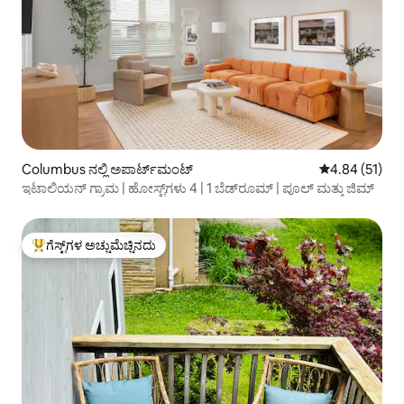
Columbus ನಲ್ಲಿ ಅಪಾರ್ಟ್‌ಮಂಟ್
5 ರಲ್ಲಿ 4.84 ಸರ
4.84 (51)
ಇಟಾಲಿಯನ್ ಗ್ರಾಮ | ಹೋಸ್ಟ್‌ಗಳು 4 | 1 ಬೆಡ್‌ರೂಮ್ | ಪೂಲ್ ಮತ್ತು ಜಿಮ್
ಗೆಸ್ಟ್‌ಗಳ ಅಚ್ಚುಮೆಚ್ಚಿನದು
ಗೆಸ್ಟ್‌ಗಳಿಗೆ ಅತಿ ಹೆಚ್ಚು ಅಚ್ಚುಮೆಚ್ಚಿನದು