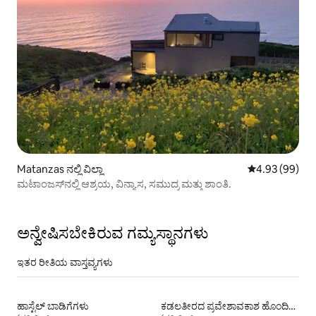
Matanzas ನಲ್ಲಿ ವಿಲ್ಲಾ
5 ರಲ್ಲಿ 4.93 ಸರ
4.93 (99)
ಮಟಾಂಜಸ್‌ನಲ್ಲಿ ಆಶ್ರಯ, ವಿನ್ಯಾಸ, ಸಮುದ್ರ ಮತ್ತು ಶಾಂತಿ.
ಅನ್ವೇಷಿಸಬೇಕಿರುವ ಗಮ್ಯಸ್ಥಾನಗಳು
ಇತರ ರೀತಿಯ ವಾಸ್ತವ್ಯಗಳು
ಹಾಸ್ಟೆಲ್‌ ಬಾಡಿಗೆಗಳು
ಕಡಲತೀರದ ಪ್ರವೇಶಾವಕಾಶ ಹೊಂದಿರುವ ವಸತಿ ಬಾಡಿಗೆಗಳು