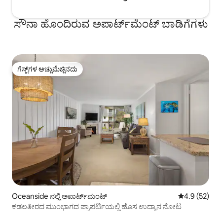
ಸೌನಾ ಹೊಂದಿರುವ ಅಪಾರ್ಟ್‌ಮೆಂಟ್ ಬಾಡಿಗೆಗಳು
ಗೆಸ್ಟ್‌ಗಳ ಅಚ್ಚುಮೆಚ್ಚಿನದು
ಗೆಸ್ಟ್‌ಗಳ ಅಚ್ಚುಮೆಚ್ಚಿನದು
Oceanside ನಲ್ಲಿ ಅಪಾರ್ಟ್‌ಮಂಟ್
5 ರಲ್ಲಿ 4.9 ಸರ
4.9 (52)
ಕಡಲತೀರದ ಮುಂಭಾಗದ ಪ್ರಾಪರ್ಟಿಯಲ್ಲಿ ಹೊಸ ಉದ್ಯಾನ ನೋಟ