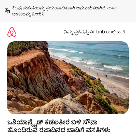
ವಿಷಯಕ್ಕೆ
ಕೆಲವು ಮಾಹಿತಿಯನ್ನು ಸ್ವಯಂಚಾಲಿತವಾಗಿ ಅನುವಾದಿಸಲಾಗಿದೆ. 
ಮೂಲ 
ಹೋಗಿ
ಭಾಷೆಯನ್ನು ತೋರಿಸಿ
ನಿಮ್ಮ ಸ್ಥಳವನ್ನು Airbnb ಯಲ್ಲಿ ಹಾಕಿ
ಒಶಿಯಾನ್ಸೈಡ್ ಕಡಲತೀರ ಬಳಿ ಸೌನಾ
ಹೊಂದಿರುವ ರಜಾದಿನದ ಬಾಡಿಗೆ ವಸತಿಗಳು