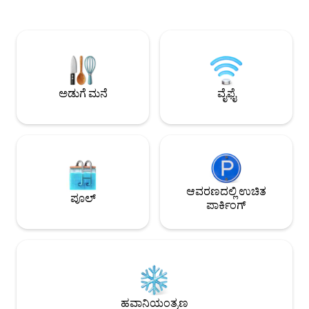
ಸ್ಪಾಗಳನ್ನು ಬಳಸಿ ಅಥವಾ ಕಡಲತೀರ + ಕಡಲತೀರದ
ಓಷಿಯನ್ಸ್‌ಸೈಡ್‌ನ ಕಡ
ಕಡೆಗೆ 5 ನಿಮಿಷಗಳ ನಡಿಗೆಯನ್ನು ಆನಂದಿಸಿ.
ನಡುವೆ ಅನುಕೂಲಕರವಾಗ
200mbps ಇಂಟರ್ನೆಟ್ ಮತ್ತು ಮಲಗುವ
ಸ್ತಬ್ಧ "ಸೌತ್ ಓ" ನೆರ
ಕೋಣೆಯಲ್ಲಿರುವ ಮೀಸಲಾದ ಡೆಸ್ಕ್‌ನೊಂದಿಗೆ ಇಲ್ಲಿ
ಬೈಕಿಂಗ್ ಅಂತರದೊಳಗೆ
ಕೆಲಸ ಮಾಡುವುದನ್ನು ಆನಂದಿಸಿ. ನಮ್ಮ ಕಾಂಡೋ
ಕಾಫಿ ಅಂಗಡಿಗಳು ಮತ್ತು 
ನಾರ್ತ್ ಕೋಸ್ಟ್ ವಿಲೇಜ್‌ನಲ್ಲಿರುವ G ಕಟ್ಟಡದ ಮೇಲಿನ
ಹೊಂದಿದೆ. ಕರಾವಳಿಯನ್
ಮಹಡಿಯಲ್ಲಿರುವ (ಎಲಿವೇಟರ್ ಮೂಲಕ
ಬೈಕ್‌ಗಳನ್ನು ಬಳಸಿ, ನೆನಪು
ಅಡುಗೆ ಮನೆ
ವೈಫೈ
ಪ್ರವೇಶಿಸಬಹುದು) ಒಂದು ಕಾರ್ನರ್ ಯುನಿಟ್ ಆಗಿದೆ.
ಆವರಣದಲ್ಲಿ ಉಚಿತ
ಪೂಲ್
ಪಾರ್ಕಿಂಗ್
ಹವಾನಿಯಂತ್ರಣ