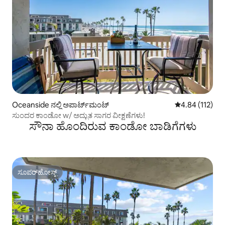
Oceanside ನಲ್ಲಿ ಅಪಾರ್ಟ್‌ಮಂಟ್
5 ರಲ್ಲಿ 4.84 ಸರಾ
4.84 (112)
ಸುಂದರ ಕಾಂಡೋ w/ ಅದ್ಭುತ ಸಾಗರ ವೀಕ್ಷಣೆಗಳು!
ಸೌನಾ ಹೊಂದಿರುವ ಕಾಂಡೋ ಬಾಡಿಗೆಗಳು
ಸೂಪರ್‌ಹೋಸ್ಟ್
ಸೂಪರ್‌ಹೋಸ್ಟ್