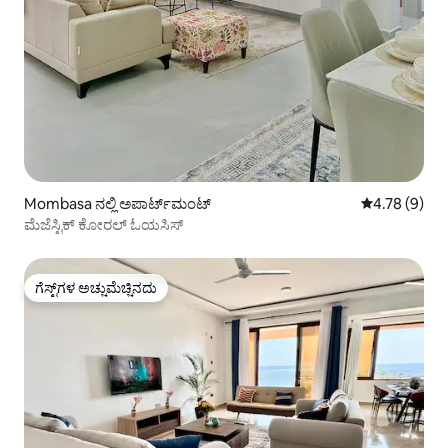
Mombasa ನಲ್ಲಿ ಅಪಾರ್ಟ್‌ಮಂಟ್
5 ರಲ್ಲಿ 4.78 ಸ
4.78 (9)
ಮೆಜೆಸ್ಟಿಕ್ ಕೋರಲ್ ಓಯಸಿಸ್
ಗೆಸ್ಟ್‌ಗಳ ಅಚ್ಚುಮೆಚ್ಚಿನದು
ಗೆಸ್ಟ್‌ಗಳ ಅಚ್ಚುಮೆಚ್ಚಿನದು