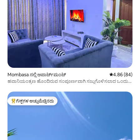
Mombasa ನಲ್ಲಿ ಅಪಾರ್ಟ್‌ಮಂಟ್
5 ರಲ್ಲಿ 4.86 ಸರ
4.86 (84)
ಹವಾನಿಯಂತ್ರಣ ಹೊಂದಿರುವ ಸಂಪೂರ್ಣವಾಗಿ ಸಜ್ಜುಗೊಳಿಸಲಾದ ಒಂದು
ಬೆಡ್‌ರೂಮ್
ಗೆಸ್ಟ್‌ಗಳ ಅಚ್ಚುಮೆಚ್ಚಿನದು
ಗೆಸ್ಟ್‌ಗಳಿಗೆ ಅತಿ ಹೆಚ್ಚು ಅಚ್ಚುಮೆಚ್ಚಿನದು