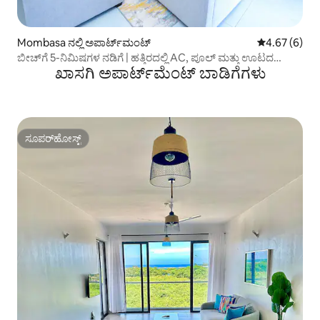
Mombasa ನಲ್ಲಿ ಅಪಾರ್ಟ್‌ಮಂಟ್
5 ರಲ್ಲಿ 4.67 ಸ
4.67 (6)
ಬೀಚ್‌ಗೆ 5-ನಿಮಿಷಗಳ ನಡಿಗೆ | ಹತ್ತಿರದಲ್ಲಿ AC, ಪೂಲ್ ಮತ್ತು ಊಟದ
ಖಾಸಗಿ ಅಪಾರ್ಟ್‌ಮೆಂಟ್ ಬಾಡಿಗೆಗಳು
ಸೌಲಭ್ಯ
ಸೂಪರ್‌ಹೋಸ್ಟ್
ಸೂಪರ್‌ಹೋಸ್ಟ್