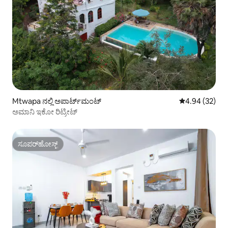
Mtwapa ನಲ್ಲಿ ಅಪಾರ್ಟ್‌ಮಂಟ್
5 ರಲ್ಲಿ 4.94 ಸರ
4.94 (32)
ಅಮಾನಿ ಇಕೋ ರಿಟ್ರೀಟ್
ಸೂಪರ್‌ಹೋಸ್ಟ್
ಸೂಪರ್‌ಹೋಸ್ಟ್