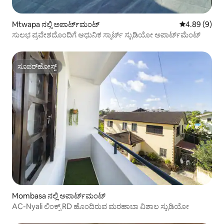
Mtwapa ನಲ್ಲಿ ಅಪಾರ್ಟ್‌ಮಂಟ್
5 ರಲ್ಲಿ 4.89 ಸ
4.89 (9)
ಸುಲಭ ಪ್ರವೇಶದೊಂದಿಗೆ ಆಧುನಿಕ ಸ್ಮಾರ್ಟ್ ಸ್ಟುಡಿಯೋ ಅಪಾರ್ಟ್‌ಮೆಂಟ್
ಸೂಪರ್‌ಹೋಸ್ಟ್
ಸೂಪರ್‌ಹೋಸ್ಟ್
Mombasa ನಲ್ಲಿ ಅಪಾರ್ಟ್‌ಮಂಟ್
AC-Nyali ಲಿಂಕ್ಸ್ RD ಹೊಂದಿರುವ ಮರಹಾಬಾ ವಿಶಾಲ ಸ್ಟುಡಿಯೋ