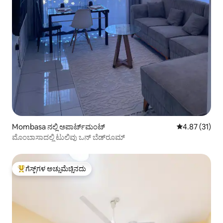
Mombasa ನಲ್ಲಿ ಅಪಾರ್ಟ್‌ಮಂಟ್
5 ರಲ್ಲಿ 4.87 ಸರ
4.87 (31)
ಮೊಂಬಾಸಾದಲ್ಲಿ ಟುಲಿವು ಒನ್ ಬೆಡ್‌ರೂಮ್
ಗೆಸ್ಟ್‌ಗಳ ಅಚ್ಚುಮೆಚ್ಚಿನದು
ಗೆಸ್ಟ್‌ಗಳಿಗೆ ಅತಿ ಹೆಚ್ಚು ಅಚ್ಚುಮೆಚ್ಚಿನದು