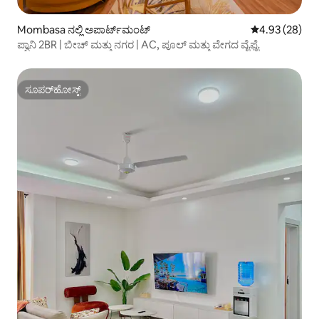
Mombasa ನಲ್ಲಿ ಅಪಾರ್ಟ್‌ಮಂಟ್
5 ರಲ್ಲಿ 4.93 ಸರ
4.93 (28)
ಪ್ವಾನಿ 2BR | ಬೀಚ್ ಮತ್ತು ನಗರ | AC, ಪೂಲ್ ಮತ್ತು ವೇಗದ ವೈಫೈ
ಸೂಪರ್‌ಹೋಸ್ಟ್
ಸೂಪರ್‌ಹೋಸ್ಟ್