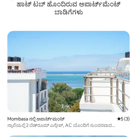
ಹಾಟ್ ಟಬ್ ಹೊಂದಿರುವ ಅಪಾರ್ಟ್‌ಮೆಂಟ್
ಬಾಡಿಗೆಗಳು
Mombasa ನಲ್ಲಿ ಅಪಾರ್ಟ್‌ಮಂಟ್
5 ರಲ್ಲಿ 5 
5 (3)
ನ್ಯಾಲಿಯಲ್ಲಿ 2 ಬೆಡ್‌ರೂಮ್ ಎಸ್ಕೇಪ್, AC ಯೊಂದಿಗೆ ಸುಂದರವಾದ
ವೀಕ್ಷಣೆಗಳು