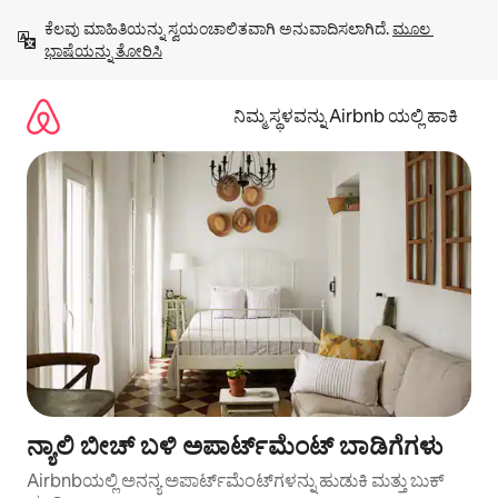
ವಿಷಯಕ್ಕೆ
ಕೆಲವು ಮಾಹಿತಿಯನ್ನು ಸ್ವಯಂಚಾಲಿತವಾಗಿ ಅನುವಾದಿಸಲಾಗಿದೆ. 
ಮೂಲ 
ಹೋಗಿ
ಭಾಷೆಯನ್ನು ತೋರಿಸಿ
ನಿಮ್ಮ ಸ್ಥಳವನ್ನು Airbnb ಯಲ್ಲಿ ಹಾಕಿ
ನ್ಯಾಲಿ ಬೀಚ್ ಬಳಿ ಅಪಾರ್ಟ್‌ಮೆಂಟ್ ಬಾಡಿಗೆಗಳು
Airbnbಯಲ್ಲಿ ಅನನ್ಯ ಅಪಾರ್ಟ್‌ಮೆಂಟ್‌ಗಳನ್ನು ಹುಡುಕಿ ಮತ್ತು ಬುಕ್