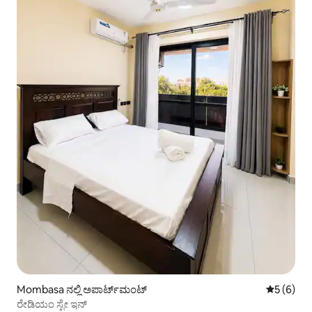
Mombasa ನಲ್ಲಿ ಅಪಾರ್ಟ್‌ಮಂಟ್
5 ರಲ್ಲಿ 5 
5 (6)
ರೇಡಿಯಂ ಸ್ಟೇ ಇನ್