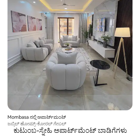
Mombasa ನಲ್ಲಿ ಅಪಾರ್ಟ್‌ಮಂಟ್
ಜಬ್ರಿಲ್ ಹೋಮ್ಸ್-ಕೋರಲ್ ಗೇಬಲ್
ಕುಟುಂಬ-ಸ್ನೇಹಿ ಅಪಾರ್ಟ್‌ಮೆಂಟ್ ಬಾಡಿಗೆಗಳು