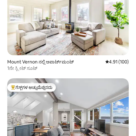
Mount Vernon ನಲ್ಲಿ ಅಪಾರ್ಟ್‌ಮಂಟ್
5 ರಲ್ಲಿ 4.91 ಸರಾ
4.91 (100)
1ನೇ ಸ್ಟ್ರೀಟ್ ಸೂಟ್
ಗೆಸ್ಟ್‌ಗಳ ಅಚ್ಚುಮೆಚ್ಚಿನದು
ಗೆಸ್ಟ್‌ಗಳಿಗೆ ಅತಿ ಹೆಚ್ಚು ಅಚ್ಚುಮೆಚ್ಚಿನದು