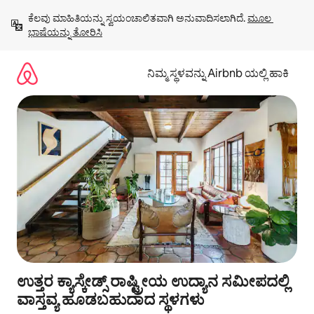
ವಿಷಯಕ್ಕೆ
ಕೆಲವು ಮಾಹಿತಿಯನ್ನು ಸ್ವಯಂಚಾಲಿತವಾಗಿ ಅನುವಾದಿಸಲಾಗಿದೆ. 
ಮೂಲ 
ಹೋಗಿ
ಭಾಷೆಯನ್ನು ತೋರಿಸಿ
ನಿಮ್ಮ ಸ್ಥಳವನ್ನು Airbnb ಯಲ್ಲಿ ಹಾಕಿ
ಉತ್ತರ ಕ್ಯಾಸ್ಕೇಡ್ಸ್ ರಾಷ್ಟ್ರೀಯ ಉದ್ಯಾನ ಸಮೀಪದಲ್ಲಿ
ವಾಸ್ತವ್ಯ ಹೂಡಬಹುದಾದ ಸ್ಥಳಗಳು