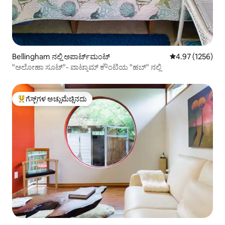
Bellingham ನಲ್ಲಿ ಅಪಾರ್ಟ್‌ಮಂಟ್
5 ರಲ್ಲಿ 4.97 ಸರಾಸ
4.97 (1256)
"ಅಲೋಹಾ ಸೂಟ್"- ವಾಟ್ಕಾಮ್ ಕೌಂಟಿಯ "ಹಬ್" ನಲ್ಲಿ
ಗೆಸ್ಟ್‌ಗಳ ಅಚ್ಚುಮೆಚ್ಚಿನದು
ಗೆಸ್ಟ್‌ಗಳಿಗೆ ಅತಿ ಹೆಚ್ಚು ಅಚ್ಚುಮೆಚ್ಚಿನದು