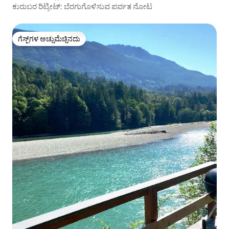
ಕುರುಬರ ರಿಟ್ರೀಟ್: ಬೆರಗುಗೊಳಿಸುವ ಪರ್ವತ ನೋಟ
ಗೆಸ್ಟ್‌ಗಳ ಅಚ್ಚುಮೆಚ್ಚಿನದು
ಗೆಸ್ಟ್‌ಗಳ ಅಚ್ಚುಮೆಚ್ಚಿನದು