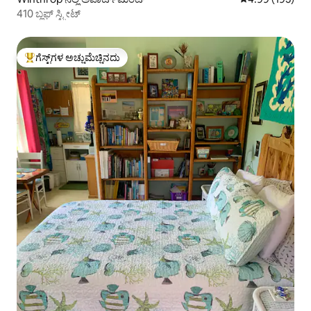
410 ಬ್ಲಫ್ ಸ್ಟ್ರೀಟ್
ಗೆಸ್ಟ್‌ಗಳ ಅಚ್ಚುಮೆಚ್ಚಿನದು
ಗೆಸ್ಟ್‌ಗಳಿಗೆ ಅತಿ ಹೆಚ್ಚು ಅಚ್ಚುಮೆಚ್ಚಿನದು