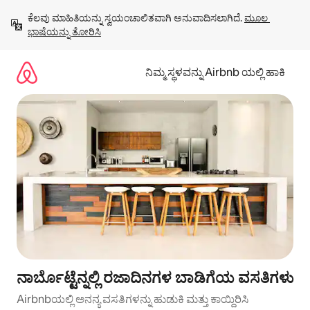
ವಿಷಯಕ್ಕೆ
ಕೆಲವು ಮಾಹಿತಿಯನ್ನು ಸ್ವಯಂಚಾಲಿತವಾಗಿ ಅನುವಾದಿಸಲಾಗಿದೆ. 
ಮೂಲ 
ಹೋಗಿ
ಭಾಷೆಯನ್ನು ತೋರಿಸಿ
ನಿಮ್ಮ ಸ್ಥಳವನ್ನು Airbnb ಯಲ್ಲಿ ಹಾಕಿ
ನಾರ್ಬೊಟ್ಟೆನ್ನಲ್ಲಿ ರಜಾದಿನಗಳ ಬಾಡಿಗೆಯ ವಸತಿಗಳು
Airbnbಯಲ್ಲಿ ಅನನ್ಯ ವಸತಿಗಳನ್ನು ಹುಡುಕಿ ಮತ್ತು ಕಾಯ್ದಿರಿಸಿ