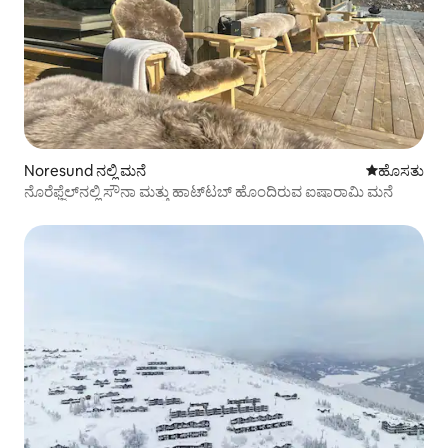
Noresund ನಲ್ಲಿ ಮನೆ
ವಾಸ್ತವ್ಯ ಹೂ
ಹೊಸತು
ನೊರೆಫ್ಜೆಲ್‌ನಲ್ಲಿ ಸೌನಾ ಮತ್ತು ಹಾಟ್‌ಟಬ್ ಹೊಂದಿರುವ ಐಷಾರಾಮಿ ಮನೆ