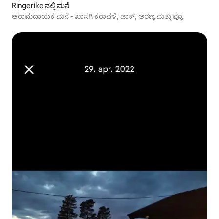
Ringerike ನಲ್ಲಿ ಮನೆ
ಆರಾಮದಾಯಕ ಮನೆ - ಖಾಸಗಿ ಕರಾವಳಿ, ಡಾಕ್, ಅರಣ್ಯ ಮತ್ತು ವ್ಯೂ