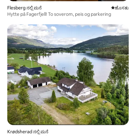
Flesberg ನಲ್ಲಿ ಮನೆ
ವಾಸ್ತವ್ಯ ಹೂ
ಹೊಸತು
Hytte på Fagerfjell! To soverom, peis og parkering
Krødsherad ನಲ್ಲಿ ಮನೆ