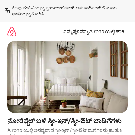
ವಿಷಯಕ್ಕೆ
ಕೆಲವು ಮಾಹಿತಿಯನ್ನು ಸ್ವಯಂಚಾಲಿತವಾಗಿ ಅನುವಾದಿಸಲಾಗಿದೆ. 
ಮೂಲ 
ಹೋಗಿ
ಭಾಷೆಯನ್ನು ತೋರಿಸಿ
ನಿಮ್ಮ ಸ್ಥಳವನ್ನು Airbnb ಯಲ್ಲಿ ಹಾಕಿ
ನೋರೆಫ್ಜೆಲ್ ಬಳಿ ಸ್ಕೀ-ಇನ್/ಸ್ಕೀ-ಔಟ್ ಬಾಡಿಗೆಗಳು
Airbnb ಯಲ್ಲಿ ಅನನ್ಯವಾದ ಸ್ಕೀ-ಇನ್/ಸ್ಕೀ-ಔಟ್ ಮನೆಗಳನ್ನು ಹುಡುಕಿ