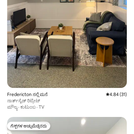
Fredericton ನಲ್ಲಿ ಮನೆ
5 ರಲ್ಲಿ 4.84 ಸರ
4.84 (31)
ನಾರ್ತ್‌ಸೈಡ್ ರಿಟ್ರೀಟ್
ಮೌಲ್ಯ
·
ಕುಟುಂಬ
·
TV
ಗೆಸ್ಟ್‌ಗಳ ಅಚ್ಚುಮೆಚ್ಚಿನದು
ಗೆಸ್ಟ್‌ಗಳ ಅಚ್ಚುಮೆಚ್ಚಿನದು