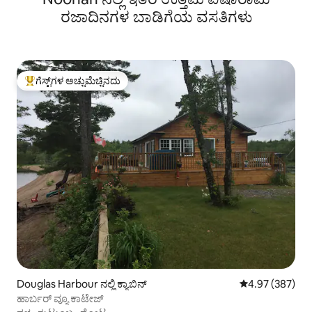
ರಜಾದಿನಗಳ ಬಾಡಿಗೆಯ ವಸತಿಗಳು
ಗೆಸ್ಟ್‌ಗಳ ಅಚ್ಚುಮೆಚ್ಚಿನದು
ಗೆಸ್ಟ್‌ಗಳಿಗೆ ಅತಿ ಹೆಚ್ಚು ಅಚ್ಚುಮೆಚ್ಚಿನದು
Douglas Harbour ನಲ್ಲಿ ಕ್ಯಾಬಿನ್
5 ರಲ್ಲಿ 4.97 ಸರಾ
4.97 (387)
ಹಾರ್ಬರ್ ವ್ಯೂ ಕಾಟೇಜ್