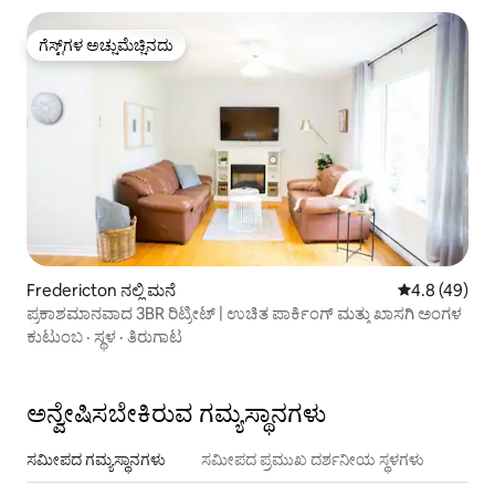
ಗೆಸ್ಟ್‌ಗಳ ಅಚ್ಚುಮೆಚ್ಚಿನದು
ಗೆಸ್ಟ್‌ಗಳ ಅಚ್ಚುಮೆಚ್ಚಿನದು
Fredericton ನಲ್ಲಿ ಮನೆ
5 ರಲ್ಲಿ 4.8 ಸರ
4.8 (49)
ಪ್ರಕಾಶಮಾನವಾದ 3BR ರಿಟ್ರೀಟ್ | ಉಚಿತ ಪಾರ್ಕಿಂಗ್ ಮತ್ತು ಖಾಸಗಿ ಅಂಗಳ
ಕುಟುಂಬ
·
ಸ್ಥಳ
·
ತಿರುಗಾಟ
ಅನ್ವೇಷಿಸಬೇಕಿರುವ ಗಮ್ಯಸ್ಥಾನಗಳು
ಸಮೀಪದ ಗಮ್ಯಸ್ಥಾನಗಳು
ಸಮೀಪದ ಪ್ರಮುಖ ದರ್ಶನೀಯ ಸ್ಥಳಗಳು