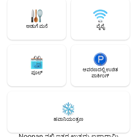
ಬ್ರೂಕ್ ಶಾಂತವಾದ ಆರಾಮದ ಪರಿಪೂರ್ಣ
ಎರಡನೇ ಮಹಡಿಯಲ್ಲಿದೆ. ಮೂರನೇ ಮಹ
ಸಮತೋಲನವನ್ನು ನೀಡುತ್ತದೆ!
ಲಾಫ್ಟ್ ರಾಣಿ ಹಾಸಿಗೆ ಮತ್
ಪ್ರದೇಶವನ್ನು ಹೊಂದಿ
ತಪ್ಪಿಸಿಕೊಳ್ಳುವಿಕೆಯಾಗಿದ
ಅಡುಗೆ ಮನೆ
ವೈಫೈ
ಆವರಣದಲ್ಲಿ ಉಚಿತ
ಪೂಲ್
ಪಾರ್ಕಿಂಗ್
ಹವಾನಿಯಂತ್ರಣ
Noonan ನಲ್ಲಿ ಇತರ ಉತ್ತಮ ಐಷಾರಾಮಿ