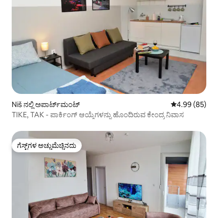
Niš ನಲ್ಲಿ ಅಪಾರ್ಟ್‌ಮಂಟ್
5 ರಲ್ಲಿ 4.99 ಸರ
4.99 (85)
TIKE, TAK - ಪಾರ್ಕಿಂಗ್ ಆಯ್ಕೆಗಳನ್ನು ಹೊಂದಿರುವ ಕೇಂದ್ರ ನಿವಾಸ
ಗೆಸ್ಟ್‌ಗಳ ಅಚ್ಚುಮೆಚ್ಚಿನದು
ಗೆಸ್ಟ್‌ಗಳ ಅಚ್ಚುಮೆಚ್ಚಿನದು