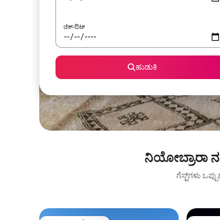
ಚೆಕ್-ಔಟ್
ಹುಡುಕಿ
ನಿಯೋಬ್ರಾರಾ ನ
ಗೆಸ್ಟ್‌ಗಳು ಒಪ್ಪ