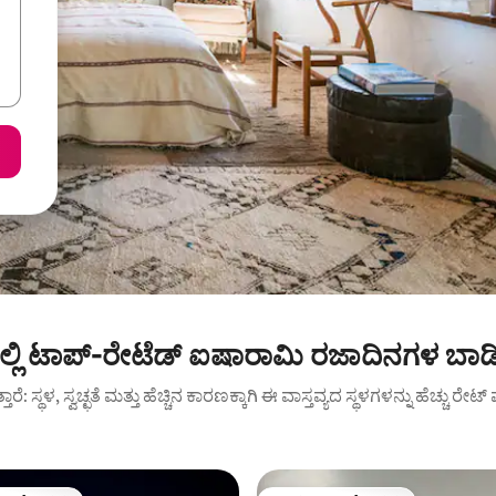
ಲ್ಲಿ ಟಾಪ್-ರೇಟೆಡ್ ಐಷಾರಾಮಿ ರಜಾದಿನಗಳ ಬಾ
ುತ್ತಾರೆ: ಸ್ಥಳ, ಸ್ವಚ್ಛತೆ ಮತ್ತು ಹೆಚ್ಚಿನ ಕಾರಣಕ್ಕಾಗಿ ಈ ವಾಸ್ತವ್ಯದ ಸ್ಥಳಗಳನ್ನು ಹೆಚ್ಚು ರೇ