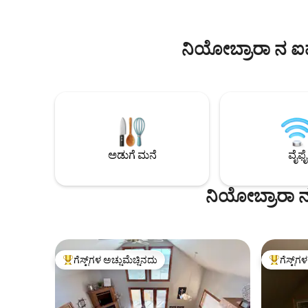
ಬಾರ್ಬೆಕ್ಯೂನಲ್ಲಿ ಗ್ರಿಲ್ ಮಾಡಿ ಮತ್ತು ತೆರೆದ ಆಕಾಶದ
ಹೊರಾಂಗಣ ಸ
ಅಡಿಯಲ್ಲಿ ಊಟವನ್ನು ಹಂಚಿಕೊಳ್ಳಿ.
ಅನುಕೂಲವನ್
ಸೂರ್ಯೋದಯದ ಸಮಯದಲ್ಲಿ, ಬೆಳಗಿನ ಮಂಜಿನ
ಬೇಟೆಗಾರರು ಮ
ನಿಯೋಬ್ರಾರಾ ನ ಐ
ಮೂಲಕ ಜಿಂಕೆಗಳು ಅಲೆದಾಡುವುದನ್ನು ನೋಡುವ
ಒಳಾಂಗಣಕ್ಕಿಂತ ಉತ್ತಮ ಸ್ಥಳವಿಲ್ಲ.
ಅಡುಗೆ ಮನೆ
ವೈಫೈ
ನಿಯೋಬ್ರಾರಾ 
ಗೆಸ್ಟ್‌ಗಳ ಅಚ್ಚುಮೆಚ್ಚಿನದು
ಗೆಸ್ಟ್‌ಗ
ಗೆಸ್ಟ್‌ಗಳಿಗೆ ಅತಿ ಹೆಚ್ಚು ಅಚ್ಚುಮೆಚ್ಚಿನದು
ಗೆಸ್ಟ್‌ಗಳಿಗ