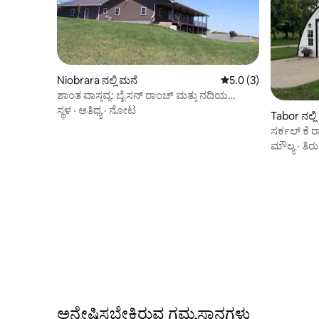
Niobrara ನಲ್ಲಿ ಮನೆ
5 ರಲ್ಲಿ 5.0 ಸರಾಸರಿ ರೇಟ
5.0 (3)
ಶಾಂತ ವಾಸ್ತವ್ಯ: ಬೈಸನ್ ರಾಂಚ್ ಮತ್ತು ನದಿಯ
ವೀಕ್ಷಣೆಗಳು
ಸ್ಥಳ
·
ಆತಿಥ್ಯ
·
ನೋಟ
Tabor ನಲ್ಲಿ
ಸರ್ಕಲ್ ಕೆ 
ಮೌಲ್ಯ
·
ತಿರ
ಅನ್ವೇಷಿಸಬೇಕಿರುವ ಗಮ್ಯಸ್ಥಾನಗಳು