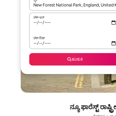
ಫಲಿತಾಂಶಗಳು ಲಭ್ಯವಿರುವಾಗ, ಅಪ್ ಮತ್ತು ಡೌನ್ ಬಾಣದ ಕೀಲಿಗಳೊ
ಚೆಕ್-ಇನ್
ಚೆಕ್-ಔಟ್
ಹುಡುಕಿ
ನ್ಯೂ ಫಾರೆಸ್ಟ್ ರ