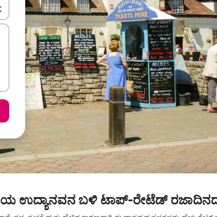
ಂದಿಗೆ ನ್ಯಾವಿಗೇಟ್ ಮಾಡಿ ಅಥವಾ ಸ್ಪರ್ಶ ಅಥವಾ ಸ್ವೈಪ್ ಗೆಸ್ಚರ್‌ಗಳ ಮೂಲಕ ಅನ್ವೇಷಿಸಿ.
ಾಷ್ಟ್ರೀಯ ಉದ್ಯಾನವನ ಬಳಿ ಟಾಪ್-ರೇಟೆಡ್ ರಜಾದಿನ