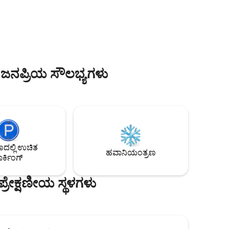
 ನೀವು ಐಲ್
ಎರಡು ಊಟದ ಪ್ರದೇಶಗಳನ್ನು ಹೊಂದಿದೆ, ಅವುಗಳಲ್ಲಿ
ಳ ಕ್ರಾಸಿಂಗ್
ಒಂದು ಬೋರ್ನ್‌ಮೌತ್ ಕಡಲತೀರದಾದ್ಯಂತ
 ನೌಕೆಯನ್ನು
ವೀಕ್ಷಣೆಗಳು ಮತ್ತು ಚಳಿಗಾಲದ ರಾತ್ರಿಗಳಿಗೆ ಬೆಸ್ಪೋಕ್
ನೌಕಾಯಾನ
ಮರದ ಸುಡುವ ಸ್ಟೌವನ್ನು ಹೊಂದಿರುವ ದೊಡ್ಡ
 ನಿಮ್ಮ
ಬಾಲ್ಕನಿಯಲ್ಲಿ ಕುಳಿತಿದೆ. ಓಪನ್ ಪ್ಲಾನ್ ಕಿಚನ್
ದರೆ ಕತ್ತೆಗಳ
ಆರಾಮದಾಯಕ ಲಿವಿಂಗ್ ರೂಮ್‌ಗೆ ಕರೆದೊಯ್ಯುತ್ತದೆ,
ಅಲ್ಲಿ ನೀವು ಸೂಪರ್‌ಫಾಸ್ಟ್ ವೈಫೈ ಮೂಲಕ ಸ್ಕೈ ಗ್ಲಾಸ್
ಳ ಜನಪ್ರಿಯ ಸೌಲಭ್ಯಗಳು
ಟಿವಿ ಮನರಂಜನೆಯನ್ನು ಆನಂದಿಸಬಹುದು.
ಲ್ಲಿ ಉಚಿತ
ಹವಾನಿಯಂತ್ರಣ
ರ್ಕಿಂಗ್
್ರೇಕ್ಷಣೀಯ ಸ್ಥಳಗಳು