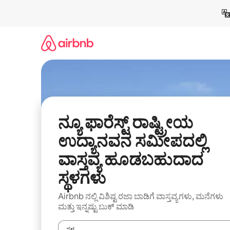
ವಿಷಯಕ್ಕೆ
ಹೋಗಿ
ನ್ಯೂ ಫಾರೆಸ್ಟ್ ರಾಷ್ಟ್ರೀಯ
ಉದ್ಯಾನವನ ಸಮೀಪದಲ್ಲಿ
ವಾಸ್ತವ್ಯ ಹೂಡಬಹುದಾದ
ಸ್ಥಳಗಳು
Airbnb ನಲ್ಲಿ ವಿಶಿಷ್ಟ ರಜಾ ಬಾಡಿಗೆ ವಾಸ್ತವ್ಯಗಳು, ಮನೆಗಳು
ಮತ್ತು ಇನ್ನಷ್ಟು ಬುಕ್ ಮಾಡಿ
ಸ್ಥಳ