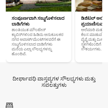
ಸಂಪೂರ್ಣವಾಗಿ ಸಜ್ಜುಗೊಳಿಸಲಾದ
ಡಿಜಿಟಲ್ ಅಲೆಮಾ
ಬಾಡಿಗೆಗಳು
ಪ್ರಯಾಣಿಸುವ ವೃತ
ಶಾಂತಿಯುತ ಮೌಂಟೇನ್
ಅಲೆಮಾರಿ ಮತ್ತು ದೂ
ಕ್ಯಾಬಿನ್‌ಗಳಿಂದ ಹಿಡಿದು ಅನುಕೂಲಕರ
ಕೆಲಸ ಮಾಡುವ ಪ್ರೊ
ನಗರ ಅಪಾರ್ಟ್‌ಮೆಂಟ್‌ಗಳವರೆಗೆ ಈ
ವೈಫೈ ಮತ್ತು ಮೀಸ
ಸಜ್ಜುಗೊಳಿಸಲಾದ ಬಾಡಿಗೆಗಳು
ಸ್ಥಳಗಳೊಂದಿಗೆ 
ಮನೆಯ ಎಲ್ಲಾ ಸೌಲಭ್ಯಗಳನ್ನು
ಸೌಕರ್ಯಗಳು.
ಹೊಂದಿವೆ.
ದೀರ್ಘಾವಧಿ ವಾಸ್ತವ್ಯಗಳ ಸೌಲಭ್ಯಗಳು ಮತ್ತು
ಸವಲತ್ತುಗಳು