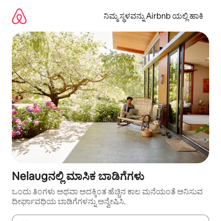
ವಿಷಯಕ್ಕೆ
ಹೋಗಿ
ನಿಮ್ಮ ಸ್ಥಳವನ್ನು Airbnb ಯಲ್ಲಿ ಹಾಕಿ
Nelaugನಲ್ಲಿ ಮಾಸಿಕ ಬಾಡಿಗೆಗಳು
ಒಂದು ತಿಂಗಳು ಅಥವಾ ಅದಕ್ಕಿಂತ ಹೆಚ್ಚಿನ ಕಾಲ ಮನೆಯಂತೆ ಅನಿಸುವ
ದೀರ್ಘಾವಧಿಯ ಬಾಡಿಗೆಗಳನ್ನು ಅನ್ವೇಷಿಸಿ.