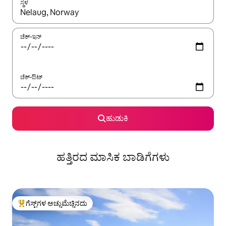
ಸ್ಥಳ
ಫಲಿತಾಂಶಗಳು ಲಭ್ಯವಿರುವಾಗ, ಅಪ್ ಮತ್ತು ಡೌನ್ ಬಾಣದ ಕೀಲಿಗಳೊಂದಿಗೆ ನ್ಯಾವಿಗೇಟ
ಚೆಕ್-ಇನ್
ಚೆಕ್-ಔಟ್
ಹುಡುಕಿ
ಹತ್ತಿರದ ಮಾಸಿಕ ಬಾಡಿಗೆಗಳು
ಗೆಸ್ಟ್‌ಗಳ ಅಚ್ಚುಮೆಚ್ಚಿನದು
ಗೆಸ್ಟ್‌ಗಳಿಗೆ ಅತಿ ಹೆಚ್ಚು ಅಚ್ಚುಮೆಚ್ಚಿನದು