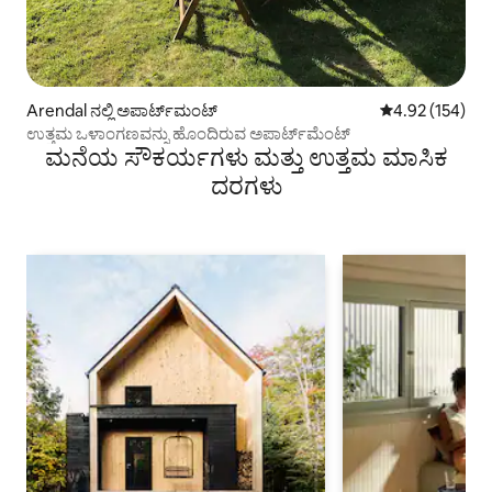
Arendal ನಲ್ಲಿ ಅಪಾರ್ಟ್‌ಮಂಟ್
5 ರಲ್ಲಿ 4.92 ಸರಾ
4.92 (154)
ಉತ್ತಮ ಒಳಾಂಗಣವನ್ನು ಹೊಂದಿರುವ ಅಪಾರ್ಟ್‌ಮೆಂಟ್
ಮನೆಯ ಸೌಕರ್ಯಗಳು ಮತ್ತು ಉತ್ತಮ ಮಾಸಿಕ
ದರಗಳು