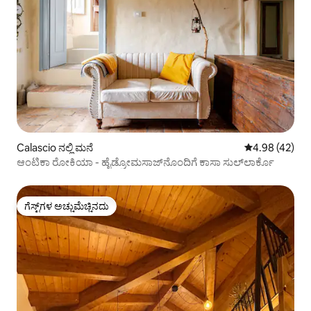
Calascio ನಲ್ಲಿ ಮನೆ
5 ರಲ್ಲಿ 4.98 ಸರ
4.98 (42)
ಆಂಟಿಕಾ ರೋಕಿಯಾ - ಹೈಡ್ರೋಮಸಾಜ್‌ನೊಂದಿಗೆ ಕಾಸಾ ಸುಲ್‌ಲಾರ್ಕೊ
ಗೆಸ್ಟ್‌ಗಳ ಅಚ್ಚುಮೆಚ್ಚಿನದು
ಗೆಸ್ಟ್‌ಗಳ ಅಚ್ಚುಮೆಚ್ಚಿನದು