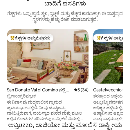
ಬಾಡಿಗೆ ವಸತಿಗಳು
ಗೆಸ್ಟ್‌ಗಳು ಒಪ್ಪುತ್ತಾರೆ: ಸ್ಥಳ, ಸ್ವಚ್ಛತೆ ಮತ್ತು ಹೆಚ್ಚಿನ ಕಾರಣಕ್ಕಾಗಿ ಈ ವಾಸ್ತವ್ಯದ
ಸ್ಥಳಗಳನ್ನು ಹೆಚ್ಚು ರೇಟ್ ಮಾಡಲಾಗುತ್ತದೆ.
ಗೆಸ್ಟ್‌ಗಳ ಅಚ್ಚುಮೆಚ್ಚಿನದು
ಗೆಸ್ಟ್‌ಗಳ ಅಚ್ಚುಮೆಚ್
ಗೆಸ್ಟ್‌ಗಳಿಗೆ ಅತಿ ಹೆಚ್ಚು ಅಚ್ಚುಮೆಚ್ಚಿನದು
ಗೆಸ್ಟ್‌ಗಳಿಗೆ ಅತಿ ಹೆಚ್ಚು
San Donato Val di Comino ನಲ್ಲಿ ಮ
5 ರಲ್ಲಿ 5 ಸರಾಸರಿ ರೇಟಿಂಗ್, 34 ವಿ
5 (34)
Castelvecchio Calvis
ನೆ
ಚಾಲೆಟ್
ಬ್ರಿಗಾಂಡ್ಸ್ ರಿಫ್ಯೂಜ್
ಶರತ್ಕಾಲದ ಆಶ್ರಯ - ಮ
ಈ ನಿವಾಸವು ಮಧ್ಯಕಾಲೀನ ಗ್ರಾಮದ
ಅಬ್ರುಜ್ಜೊ ಪರ್ವತಗಳಲ್ಲಿ, ಕ
ಹೃದಯಭಾಗದಲ್ಲಿದೆ. ನೀವು ಹೊಸ್ತಿಲನ್ನು
ಅಧಿಕೃತ ಹಳ್ಳಿಯಲ್ಲಿ, ನಿ
ದಾಟುತ್ತಿರುವಾಗ, ವಯಸ್ಸಾದ ಮರದ ಮತ್ತು ಮೂಲ
ಆಹ್ವಾನಿಸುವ ಆಶ್ರಯವಿದೆ. ಇಲ್ಲಿ, ಹಳ್ಳಿಯ ಶಾ
ಕಲ್ಲಿನ ಗೋಡೆಗಳ ಪರಿಮಳವು ಒಮ್ಮೆ ಕಣಿವೆಯಲ್ಲಿ
ಮತ್ತು ಸುತ್ತಮುತ್ತಲಿನ ಭೂ
ಅಬ್ರuzzo, ಲಾಜಿಯೋ ಮತ್ತು ಮೋಲಿಸೆ ರಾಷ್ಟ್ರೀಯ
ತಿರುಗಾಡಿದ ಬ್ರಿಗಾಂಡ್‌ಗಳ ಕಥೆಗಳನ್ನು
ಅಪ್ಪಿಕೊಳ್ಳುವಂತೆ ಸ್ವಾಗತಿಸುತ್ತವೆ. ಚಳಿಗಾಲ
ಪ್ರಚೋದಿಸುತ್ತದೆ, ಆದರೆ ಆಧುನಿಕ ಸೌಕರ್ಯಗಳು -
ವಿಶೇಷ ಮ್ಯಾಜಿಕ್‌ನಿಂದ 