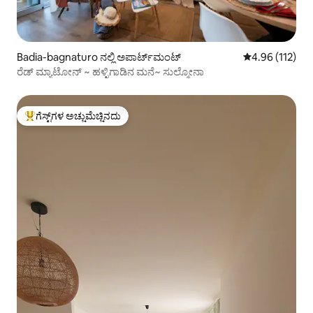
Badia-bagnaturo ನಲ್ಲಿ ಅಪಾರ್ಟ್‌ಮಂಟ್
5 ರಲ್ಲಿ 4.96 ಸರಾ
4.96 (112)
ರೆಡ್ ಮ್ಯಾಟೋನ್ ~ ಹಳ್ಳಿಗಾಡಿನ ಮನೆ~ ಸುಲ್ಮೋನಾ
ಗೆಸ್ಟ್‌ಗಳ ಅಚ್ಚುಮೆಚ್ಚಿನದು
ಗೆಸ್ಟ್‌ಗಳಿಗೆ ಅತಿ ಹೆಚ್ಚು ಅಚ್ಚುಮೆಚ್ಚಿನದು