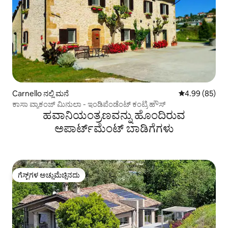
Carnello ನಲ್ಲಿ ಮನೆ
5 ರಲ್ಲಿ 4.99 ಸರ
4.99 (85)
ಕಾಸಾ ವ್ಯಾಕಂಜ್ ಮಿನುಲಾ - ಇಂಡಿಪೆಂಡೆಂಟ್ ಕಂಟ್ರಿ ಹೌಸ್
ಹವಾನಿಯಂತ್ರಣವನ್ನು ಹೊಂದಿರುವ
ಅಪಾರ್ಟ್‌ಮೆಂಟ್‌ ಬಾಡಿಗೆಗಳು
ಗೆಸ್ಟ್‌ಗಳ ಅಚ್ಚುಮೆಚ್ಚಿನದು
ಗೆಸ್ಟ್‌ಗಳ ಅಚ್ಚುಮೆಚ್ಚಿನದು