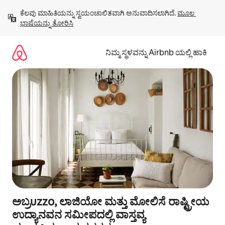
ವಿಷಯಕ್ಕೆ
ಕೆಲವು ಮಾಹಿತಿಯನ್ನು ಸ್ವಯಂಚಾಲಿತವಾಗಿ ಅನುವಾದಿಸಲಾಗಿದೆ. 
ಮೂಲ 
ಹೋಗಿ
ಭಾಷೆಯನ್ನು ತೋರಿಸಿ
ನಿಮ್ಮ ಸ್ಥಳವನ್ನು Airbnb ಯಲ್ಲಿ ಹಾಕಿ
ಅಬ್ರuzzo, ಲಾಜಿಯೋ ಮತ್ತು ಮೋಲಿಸೆ ರಾಷ್ಟ್ರೀಯ
ಉದ್ಯಾನವನ ಸಮೀಪದಲ್ಲಿ ವಾಸ್ತವ್ಯ