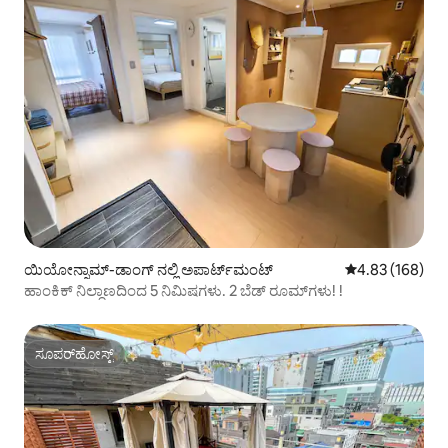
ಯಿಯೋನ್ನಾಮ್-ಡಾಂಗ್ ನಲ್ಲಿ ಅಪಾರ್ಟ್‌ಮಂಟ್
5 ರಲ್ಲಿ 4.83 ಸರಾ
4.83 (168)
ಹಾಂಕಿಕ್ ನಿಲ್ದಾಣದಿಂದ 5 ನಿಮಿಷಗಳು. 2 ಬೆಡ್ ರೂಮ್‌ಗಳು! !
ಸೂಪರ್‌ಹೋಸ್ಟ್
ಸೂಪರ್‌ಹೋಸ್ಟ್