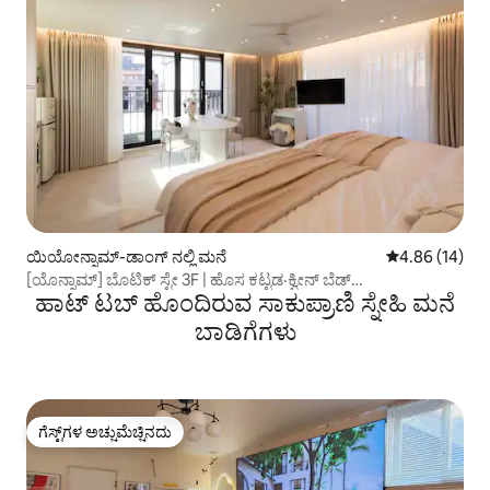
ಯಿಯೋನ್ನಾಮ್-ಡಾಂಗ್ ನಲ್ಲಿ ಮನೆ
5 ರಲ್ಲಿ 4.86 ಸರ
4.86 (14)
[ಯೊನ್ನಾಮ್] ಬೊಟಿಕ್ ಸ್ಟೇ 3F | ಹೊಸ ಕಟ್ಟಡ·ಕ್ವೀನ್ ಬೆಡ್
ಹಾಟ್ ಟಬ್ ಹೊಂದಿರುವ ಸಾಕುಪ್ರಾಣಿ ಸ್ನೇಹಿ ಮನೆ
2·ಟೆರೇಸ್·ಎಲಿವೇಟರ್•ಉಚಿತ ಲಗೇಜ್ ಸಂಗ್ರಹಣೆ
ಬಾಡಿಗೆಗಳು
ಗೆಸ್ಟ್‌ಗಳ ಅಚ್ಚುಮೆಚ್ಚಿನದು
ಗೆಸ್ಟ್‌ಗಳ ಅಚ್ಚುಮೆಚ್ಚಿನದು