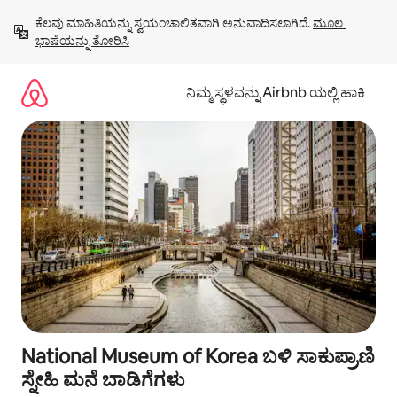
ವಿಷಯಕ್ಕೆ
ಕೆಲವು ಮಾಹಿತಿಯನ್ನು ಸ್ವಯಂಚಾಲಿತವಾಗಿ ಅನುವಾದಿಸಲಾಗಿದೆ. 
ಮೂಲ 
ಹೋಗಿ
ಭಾಷೆಯನ್ನು ತೋರಿಸಿ
ನಿಮ್ಮ ಸ್ಥಳವನ್ನು Airbnb ಯಲ್ಲಿ ಹಾಕಿ
National Museum of Korea ಬಳಿ ಸಾಕುಪ್ರಾಣಿ
ಸ್ನೇಹಿ ಮನೆ ಬಾಡಿಗೆಗಳು