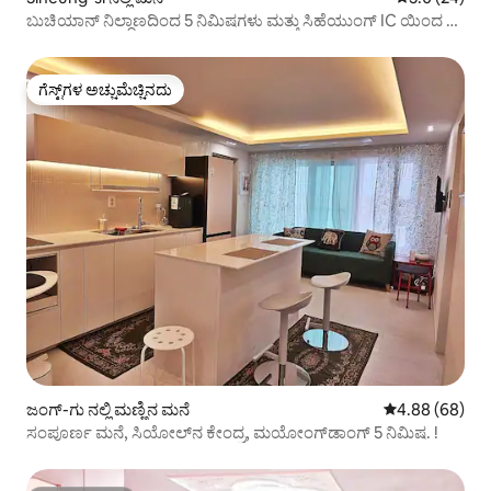
ಬುಚಿಯಾನ್ ನಿಲ್ದಾಣದಿಂದ 5 ನಿಮಿಷಗಳು ಮತ್ತು ಸಿಹೆಯುಂಗ್ IC ಯಿಂದ 5
ನಿಮಿಷಗಳು [ಸಣ್ಣ ಪ್ಯಾರಡೈಸ್]
ಗೆಸ್ಟ್‌ಗಳ ಅಚ್ಚುಮೆಚ್ಚಿನದು
ಗೆಸ್ಟ್‌ಗಳ ಅಚ್ಚುಮೆಚ್ಚಿನದು
ಜಂಗ್-ಗು ನಲ್ಲಿ ಮಣ್ಣಿನ ಮನೆ
5 ರಲ್ಲಿ 4.88 ಸರ
4.88 (68)
ಸಂಪೂರ್ಣ ಮನೆ, ಸಿಯೋಲ್‌ನ ಕೇಂದ್ರ, ಮಯೋಂಗ್‌ಡಾಂಗ್ 5 ನಿಮಿಷ. !