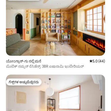
ಯೋಂಗ್ಸಾನ್-ಗು ನಲ್ಲಿ ಮನೆ
5 ರಲ್ಲಿ 5.0 ಸರ
5.0 (44)
ಬೊಟಿಕ್ ನಮ್ಸನ್ ರೆಸಿಡೆನ್ಸ್: 3BR ಐಷಾರಾಮಿ ಇಂಟೀರಿಯರ್
ಗೆಸ್ಟ್‌ಗಳ ಅಚ್ಚುಮೆಚ್ಚಿನದು
ಗೆಸ್ಟ್‌ಗಳ ಅಚ್ಚುಮೆಚ್ಚಿನದು