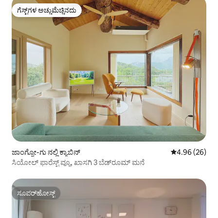
ಗೆಸ್ಟ್‌ಗಳ ಅಚ್ಚುಮೆಚ್ಚಿನದು
ಗೆಸ್ಟ್‌ಗಳ ಅಚ್ಚುಮೆಚ್ಚಿನದು
ಜಾಂಗ್ನೋ-ಗು ನಲ್ಲಿ ಕ್ಯಾಬಿನ್
5 ರಲ್ಲಿ 4.96 ಸರ
4.96 (26)
ಸಿಯೋಲ್ ಫಾರೆಸ್ಟ್ ವ್ಯೂ, ಖಾಸಗಿ 3 ಬೆಡ್‌ರೂಮ್ ಮನೆ
ಸೂಪರ್‌ಹೋಸ್ಟ್
ಸೂಪರ್‌ಹೋಸ್ಟ್