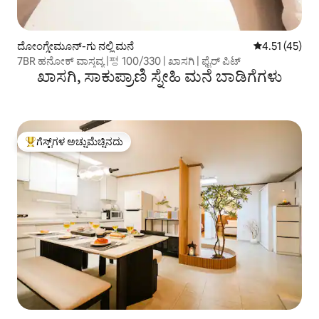
ದೋಂಗ್ಡೇಮೂನ್-ಗು ನಲ್ಲಿ ಮನೆ
5 ರಲ್ಲಿ 4.51 ಸರ
4.51 (45)
7BR ಹನೋಕ್ ವಾಸ್ತವ್ಯ |평 100/330 | ಖಾಸಗಿ | ಫೈರ್ ಪಿಟ್
ಖಾಸಗಿ, ಸಾಕುಪ್ರಾಣಿ ಸ್ನೇಹಿ ಮನೆ ಬಾಡಿಗೆಗಳು
ಗೆಸ್ಟ್‌ಗಳ ಅಚ್ಚುಮೆಚ್ಚಿನದು
ಗೆಸ್ಟ್‌ಗಳಿಗೆ ಅತಿ ಹೆಚ್ಚು ಅಚ್ಚುಮೆಚ್ಚಿನದು