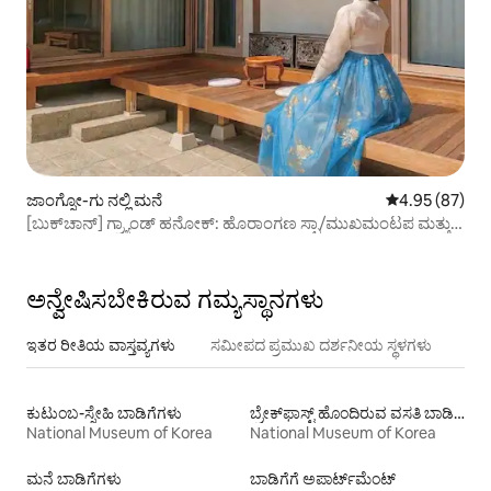
ಜಾಂಗ್ನೋ-ಗು ನಲ್ಲಿ ಮನೆ
5 ರಲ್ಲಿ 4.95 ಸರ
4.95 (87)
[ಬುಕ್‌ಚಾನ್] ಗ್ರ್ಯಾಂಡ್ ಹನೋಕ್: ಹೊರಾಂಗಣ ಸ್ಪಾ/ಮುಖಮಂಟಪ ಮತ್ತು 3
ಬೆಡ್‌ರೂಮ್ 3 ಬಾತ್‌ರೂಮ್
ಅನ್ವೇಷಿಸಬೇಕಿರುವ ಗಮ್ಯಸ್ಥಾನಗಳು
ಇತರ ರೀತಿಯ ವಾಸ್ತವ್ಯಗಳು
ಸಮೀಪದ ಪ್ರಮುಖ ದರ್ಶನೀಯ ಸ್ಥಳಗಳು
ಕುಟುಂಬ-ಸ್ನೇಹಿ ಬಾಡಿಗೆಗಳು
ಬ್ರೇಕ್‍‍ಫಾಸ್ಟ್ ಹೊಂದಿರುವ ವಸತಿ ಬಾಡಿಗೆಗಳು
National Museum of Korea
National Museum of Korea
ಮನೆ ಬಾಡಿಗೆಗಳು
ಬಾಡಿಗೆಗೆ ಅಪಾರ್ಟ್‌ಮೆಂಟ್‌