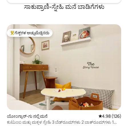
ಸಾಕುಪ್ರಾಣಿ-ಸ್ನೇಹಿ ಮನೆ ಬಾಡಿಗೆಗಳು
ಗೆಸ್ಟ್‌ಗಳ ಅಚ್ಚುಮೆಚ್ಚಿನದು
ಗೆಸ್ಟ್‌ಗಳಿಗೆ ಅತಿ ಹೆಚ್ಚು ಅಚ್ಚುಮೆಚ್ಚಿನದು
ಯೋಂಗ್ಸಾನ್-ಗು ನಲ್ಲಿ ಮನೆ
5 ರಲ್ಲಿ 4.98 ಸರಾ
4.98 (126)
ಕುಟುಂಬ ಮತ್ತು ಮಕ್ಕಳ ಸ್ನೇಹಿ 3 ಬೆಡ್‌ರೂಮ್‌ಗಳು 2 ಬಾತ್‌ರೂಮ್‌ಗಳು 1
ಮಹಡಿ | ನಿಲ್ದಾಣ 7 ನಿಮಿಷಗಳು, MD 20 ನಿಮಿಷಗಳು