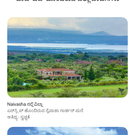
Naivasha ನಲ್ಲಿ ವಿಲ್ಲಾ
ಏರ್‌ಸ್ಟ್ರಿಪ್ ಹೊಂದಿರುವ ನೈವಾಶಾ ಗಾರ್ಡನ್ ಮನೆ
ಆತಿಥ್ಯ
·
ಸ್ವಚ್ಛತೆ