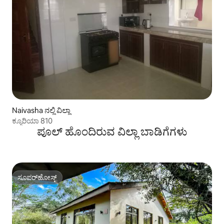
Naivasha ನಲ್ಲಿ ವಿಲ್ಲಾ
ಕ್ಯೂರಿಯಾ 810
ಪೂಲ್ ಹೊಂದಿರುವ ವಿಲ್ಲಾ ಬಾಡಿಗೆಗಳು
ಸೂಪರ್‌ಹೋಸ್ಟ್
ಸೂಪರ್‌ಹೋಸ್ಟ್