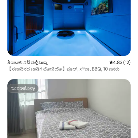
ಶಿಂಜುಕು ಸಿಟಿ ನಲ್ಲಿ ವಿಲ್ಲಾ
5 ರಲ್ಲಿ 4.83 ಸರ
4.83 (12)
【ರಜಾದಿನದ ಬಾಡಿಗೆ ಟೋಕಿಯೊ】ಪೂಲ್, ಸೌನಾ, BBQ, 10 ಜನರು
ಸೂಪರ್‌ಹೋಸ್ಟ್
ಸೂಪರ್‌ಹೋಸ್ಟ್