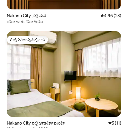
Nakano City ನಲ್ಲಿ ಮನೆ
5 ರಲ್ಲಿ 4.96 ಸರ
4.96 (23)
ಯೋಹಾಕು ಟೋಕಿಯೊ
ಗೆಸ್ಟ್‌ಗಳ ಅಚ್ಚುಮೆಚ್ಚಿನದು
ಗೆಸ್ಟ್‌ಗಳ ಅಚ್ಚುಮೆಚ್ಚಿನದು
Nakano City ನಲ್ಲಿ ಅಪಾರ್ಟ್‌ಮಂಟ್
5 ರಲ್ಲಿ 5 ಸ
5 (11)