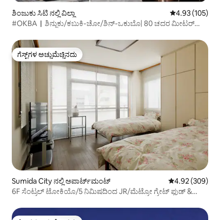
ಶಿಂಜುಕು ಸಿಟಿ ನಲ್ಲಿ ವಿಲ್ಲಾ
5 ರಲ್ಲಿ 4.93 ಸರಾ
4.93 (105)
#OKBA｜ಶಿನ್ಜುಕು/ಕಬುಕಿ-ಚೋ/ಶಿನ್-ಒಕುಬೊ| 80 ಚದರ ಮೀಟರ್
ಪ್ರತ್ಯೇಕ ಕಟ್ಟಡ| ಹಿಗಾಶಿ-ಶಿನ್ಜುಕು ಸಬ್ವೇ ನಿಲ್ದಾಣಕ್ಕೆ 2 ನಿಮಿಷಗಳ ನಡಿಗೆ
ಗೆಸ್ಟ್‌ಗಳ ಅಚ್ಚುಮೆಚ್ಚಿನದು
ಗೆಸ್ಟ್‌ಗಳ ಅಚ್ಚುಮೆಚ್ಚಿನದು
Sumida City ನಲ್ಲಿ ಅಪಾರ್ಟ್‌ಮಂಟ್
5 ರಲ್ಲಿ 4.92 ಸರಾ
4.92 (309)
6F ಸೆಂಟ್ರಲ್ ಟೋಕಿಯೊ/5 ನಿಮಿಷದಿಂದ JR/ಮೆಟ್ರೋ ಗ್ರೇಟ್ ಫುಡ್ &
ಶಾಪ್‌ಗಳು