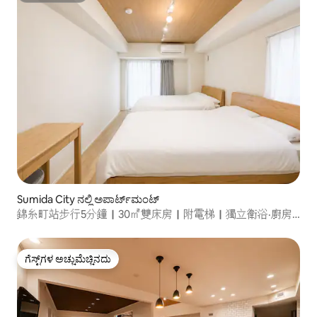
Sumida City ನಲ್ಲಿ ಅಪಾರ್ಟ್‌ಮಂಟ್
錦糸町站步行5分鐘｜30㎡雙床房｜附電梯｜獨立衛浴·廚房·
陽台｜生活用品與家電齊全｜交通旅遊皆便利
ಗೆಸ್ಟ್‌ಗಳ ಅಚ್ಚುಮೆಚ್ಚಿನದು
ಗೆಸ್ಟ್‌ಗಳ ಅಚ್ಚುಮೆಚ್ಚಿನದು