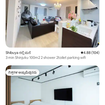
Shibuya ನಲ್ಲಿ ಮನೆ
5 ರಲ್ಲಿ 4.88 ಸರಾ
4.88 (104)
3 min Shinjuku 100m2 2 shower 2toilet parking wifi
ಗೆಸ್ಟ್‌ಗಳ ಅಚ್ಚುಮೆಚ್ಚಿನದು
ಗೆಸ್ಟ್‌ಗಳ ಅಚ್ಚುಮೆಚ್ಚಿನದು