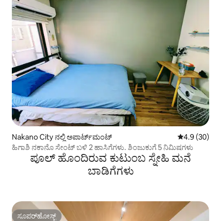
Nakano City ನಲ್ಲಿ ಅಪಾರ್ಟ್‌ಮಂಟ್
5 ರಲ್ಲಿ 4.9 ಸರ
4.9 (30)
ಹಿಗಾಶಿ ನಕಾನೊ ಸೇಂಟ್ ಬಳಿ 2 ಹಾಸಿಗೆಗಳು. ಶಿಂಜುಕುಗೆ 5 ನಿಮಿಷಗಳು
ಪೂಲ್ ಹೊಂದಿರುವ ಕುಟುಂಬ ಸ್ನೇಹಿ ಮನೆ
ಬಾಡಿಗೆಗಳು
ಸೂಪರ್‌ಹೋಸ್ಟ್
ಸೂಪರ್‌ಹೋಸ್ಟ್