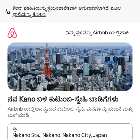
ವಿಷಯಕ್ಕೆ
ಕೆಲವು ಮಾಹಿತಿಯನ್ನು ಸ್ವಯಂಚಾಲಿತವಾಗಿ ಅನುವಾದಿಸಲಾಗಿದೆ. 
ಮೂಲ 
ಹೋಗಿ
ಭಾಷೆಯನ್ನು ತೋರಿಸಿ
ನಿಮ್ಮ ಸ್ಥಳವನ್ನು Airbnb ಯಲ್ಲಿ ಹಾಕಿ
ನವ Kano ಬಳಿ ಕುಟುಂಬ-ಸ್ನೇಹಿ ಬಾಡಿಗೆಗಳು
Airbnb ಯಲ್ಲಿ ಅನನ್ಯವಾದ ಕುಟುಂಬ-ಸ್ನೇಹಿ ಮನೆಗಳನ್ನು ಹುಡುಕಿ ಮತ್ತು
ಬುಕ್ ಮಾಡಿ
ಸ್ಥಳ
ಫಲಿತಾಂಶಗಳು ಲಭ್ಯವಿರುವಾಗ, ಅಪ್ ಮತ್ತು ಡೌನ್ ಬಾಣದ ಕೀಲಿಗಳೊಂದಿಗೆ ನ್ಯಾವಿಗೇಟ