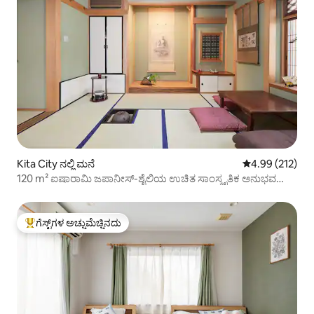
Kita City ನಲ್ಲಿ ಮನೆ
5 ರಲ್ಲಿ 4.99 ಸರಾ
4.99 (212)
120 m² ಐಷಾರಾಮಿ ಜಪಾನೀಸ್-ಶೈಲಿಯ ಉಚಿತ ಸಾಂಸ್ಕೃತಿಕ ಅನುಭವ
ಜಾಕುಝಿ
ಗೆಸ್ಟ್‌ಗಳ ಅಚ್ಚುಮೆಚ್ಚಿನದು
ಗೆಸ್ಟ್‌ಗಳಿಗೆ ಅತಿ ಹೆಚ್ಚು ಅಚ್ಚುಮೆಚ್ಚಿನದು