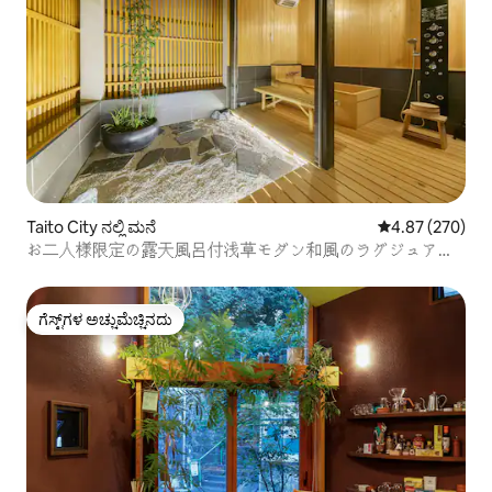
Taito City ನಲ್ಲಿ ಮನೆ
5 ರಲ್ಲಿ 4.87 ಸರಾ
4.87 (270)
お二人様限定の露天風呂付浅草モダン和風のラグジュアリ
ーな 軒家 1浅草・上野観光拠点 ಝೆನ್柳通り西棟
ಗೆಸ್ಟ್‌ಗಳ ಅಚ್ಚುಮೆಚ್ಚಿನದು
ಗೆಸ್ಟ್‌ಗಳ ಅಚ್ಚುಮೆಚ್ಚಿನದು