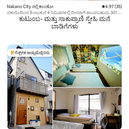
Nakano City ನಲ್ಲಿ ಕಾಂಡೋ
5 ರಲ್ಲಿ 4.97 ಸರ
4.97 (35)
ನಕಾನೊದಿಂದ ಶಿಂಜುಕುಗೆ 4 ನಿಮಿಷಗಳಲ್ಲಿ ನೇರವಾಗಿ ತಲುಪಬಹುದು 301 4
ಕುಟುಂಬ- ಮತ್ತು ಸಾಕುಪ್ರಾಣಿ ಸ್ನೇಹಿ ಮನೆ
ಜನರು ವಾಸಿಸಬಹುದು ಆಹಾರ ಮತ್ತು ಶಾಪಿಂಗ್ ಸ್ಟ್ರೀಟ್ ಶಾಂತ ವಸತಿ ಪ್ರದೇಶ
ಶಿಂಜುಕು, ಟೋಕಿಯೊ ನಿಲ್ದಾಣ, ಗಿನ್ಜಾ, ಅಕಿಹಾಬರಾ, ಶಿಬುಯಾ, ಇಕೆಬುಕುರಾ
ಬಾಡಿಗೆಗಳು
ಹತ್ತಿರ
ಗೆಸ್ಟ್‌ಗಳ ಅಚ್ಚುಮೆಚ್ಚಿನದು
ಗೆಸ್ಟ್‌ಗಳಿಗೆ ಅತಿ ಹೆಚ್ಚು ಅಚ್ಚುಮೆಚ್ಚಿನದು