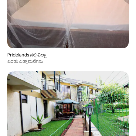
Pridelands ನಲ್ಲಿ ವಿಲ್ಲಾ
ಎರಡು ಎಡ್ಡ್ ಮನೆಗಳು