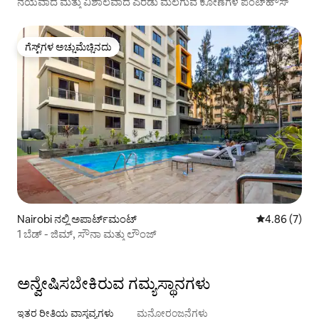
ನಯವಾದ ಮತ್ತು ವಿಶಾಲವಾದ ಎರಡು ಮಲಗುವ ಕೋಣೆಗಳ ಪೆಂಟ್‌ಹೌಸ್
ಗೆಸ್ಟ್‌ಗಳ ಅಚ್ಚುಮೆಚ್ಚಿನದು
ಗೆಸ್ಟ್‌ಗಳ ಅಚ್ಚುಮೆಚ್ಚಿನದು
Nairobi ನಲ್ಲಿ ಅಪಾರ್ಟ್‌ಮಂಟ್
5 ರಲ್ಲಿ 4.86 ಸ
4.86 (7)
1 ಬೆಡ್ - ಜಿಮ್, ಸೌನಾ ಮತ್ತು ಲೌಂಜ್
ಅನ್ವೇಷಿಸಬೇಕಿರುವ ಗಮ್ಯಸ್ಥಾನಗಳು
ಇತರ ರೀತಿಯ ವಾಸ್ತವ್ಯಗಳು
ಮನೋರಂಜನೆಗಳು