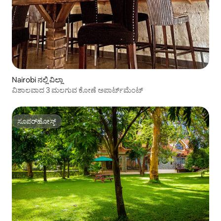
Nairobi ನಲ್ಲಿ ವಿಲ್ಲಾ
ವಿಶಾಲವಾದ 3 ಮಲಗುವ ಕೋಣೆ ಅಪಾರ್ಟ್‌ಮೆಂಟ್
ಸೂಪರ್‌ಹೋಸ್ಟ್
ಸೂಪರ್‌ಹೋಸ್ಟ್