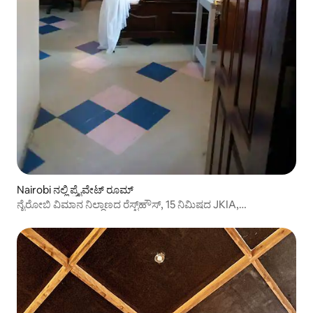
Nairobi ನಲ್ಲಿ ಪ್ರೈವೇಟ್ ರೂಮ್
ನೈರೋಬಿ ವಿಮಾನ ನಿಲ್ದಾಣದ ರೆಸ್ಟ್‌ಹೌಸ್, 15 ನಿಮಿಷದ JKIA,
300mtsEASA