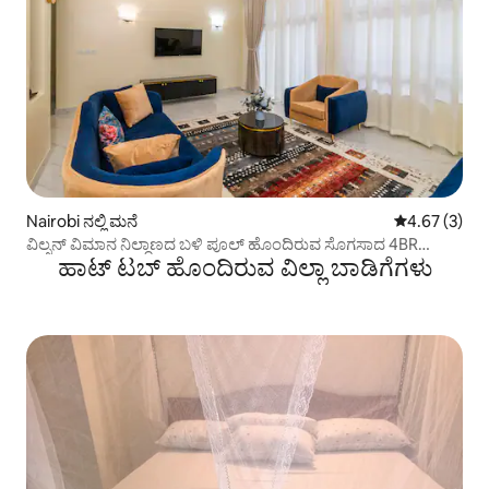
Nairobi ನಲ್ಲಿ ಮನೆ
5 ರಲ್ಲಿ 4.67 ಸ
4.67 (3)
ವಿಲ್ಸನ್ ವಿಮಾನ ನಿಲ್ದಾಣದ ಬಳಿ ಪೂಲ್ ಹೊಂದಿರುವ ಸೊಗಸಾದ 4BR
ಹಾಟ್ ಟಬ್ ಹೊಂದಿರುವ ವಿಲ್ಲಾ ಬಾಡಿಗೆಗಳು
ಟೌನ್‌ಹೌಸ್