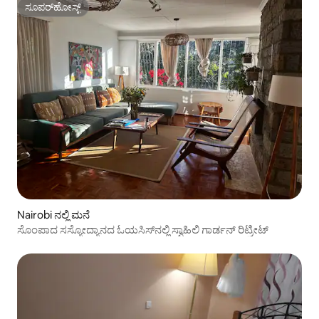
ಸೂಪರ್‌ಹೋಸ್ಟ್
ಸೂಪರ್‌ಹೋಸ್ಟ್
Nairobi ನಲ್ಲಿ ಮನೆ
ಸೊಂಪಾದ ಸಸ್ಯೋದ್ಯಾನದ ಓಯಸಿಸ್‌ನಲ್ಲಿ ಸ್ವಾಹಿಲಿ ಗಾರ್ಡನ್ ರಿಟ್ರೀಟ್