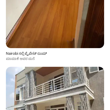
Nairobi ನಲ್ಲಿ ಪ್ರೈವೇಟ್ ರೂಮ್
ಮಾಮಾಕೆ ಅವರ ಮನೆ