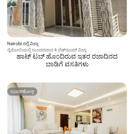
Nairobi ನಲ್ಲಿ ವಿಲ್ಲಾ
ನೈರೋಬಿಯಲ್ಲಿ ಸುಂದರವಾದ 4 ಬೆಡ್‌ರೂಮ್ ವಿಲ್ಲಾ
ಹಾಟ್ ಟಬ್ ಹೊಂದಿರುವ ಇತರ ರಜಾದಿನದ
ಬಾಡಿಗೆ ವಸತಿಗಳು
ಸೂಪರ್‌ಹೋಸ್ಟ್
ಸೂಪರ್‌ಹೋಸ್ಟ್