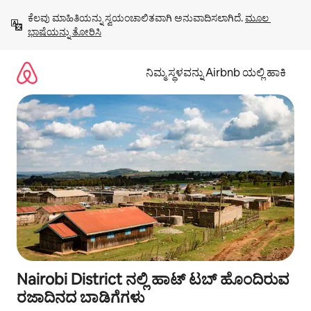
ವಿಷಯಕ್ಕೆ
ಕೆಲವು ಮಾಹಿತಿಯನ್ನು ಸ್ವಯಂಚಾಲಿತವಾಗಿ ಅನುವಾದಿಸಲಾಗಿದೆ. 
ಮೂಲ 
ಹೋಗಿ
ಭಾಷೆಯನ್ನು ತೋರಿಸಿ
ನಿಮ್ಮ ಸ್ಥಳವನ್ನು Airbnb ಯಲ್ಲಿ ಹಾಕಿ
Nairobi District ನಲ್ಲಿ ಹಾಟ್ ಟಬ್ ಹೊಂದಿರುವ
ರಜಾದಿನದ ಬಾಡಿಗೆಗಳು