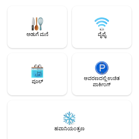
ಬೆಳಕನ್ನು ಹೊಂದಿದೆ. ಒಳಾಂಗಣ: ವಿಶಾಲವಾದ
U.N. ಬ್ಲೂ ಝೋನ್‌ನಲ್ಲ
ಲಿವಿಂಗ್ ಪ್ರದೇಶಗಳು, ಸಂಪೂರ್ಣ ಅಡುಗೆಮನೆ,
ಶಾಂತತೆಯನ್ನು ಒದಗಿಸುತ
ಆರಾಮದಾಯಕ ಬೆಡ್‌ರೂಮ್‌ಗಳು, ವೇಗದ ವೈ-ಫೈ,
ಸುಸಜ್ಜಿತ ಜಿಮ್, ಮಕ್ಕಳ 
ಗುಣಮಟ್ಟದ ಲಿನೆನ್‌ಗಳು ಮತ್ತು ಸೊಗಸಾದ ಒಳಾಂಗಣ
ನೀರಿನ ಈಜುಕೊಳ ಮತ್ತು
ವಿನ್ಯಾಸ. ವ್ಯವಹಾರ ಪ್ರಯಾಣಿಕರು, ಕುಟುಂಬಗಳು,
ಸ್ಥಳಗಳು ಸೇರಿದಂತೆ ಅದ
ದೂರಸ್ಥ ಕೆಲಸ, ಸ್ಥಳಾಂತರದ ವಾಸ್ತವ್ಯಗಳು ಅಥವಾ
ಪ್ರವೇಶವನ್ನು ಒದಗಿಸುತ್ತ
ಅಡುಗೆ ಮನೆ
ವೈಫೈ
ನೈರೋಬಿಯಲ್ಲಿ ಶಾಂತವಾಗಿ ವಿಶ್ರಾಂತಿ ಪಡೆಯಲು
ಸೂಕ್ತವಾಗಿದೆ. ಹತ್ತಿರದಲ್ಲಿ ರೆಸ್ಟೋರೆಂಟ್‌ಗಳು ಮತ್ತು
ಪ್ರಮುಖ ವ್ಯಾಪಾರ ಜಿಲ್ಲೆಗಳು.
ಆವರಣದಲ್ಲಿ ಉಚಿತ
ಪೂಲ್
ಪಾರ್ಕಿಂಗ್
ಹವಾನಿಯಂತ್ರಣ