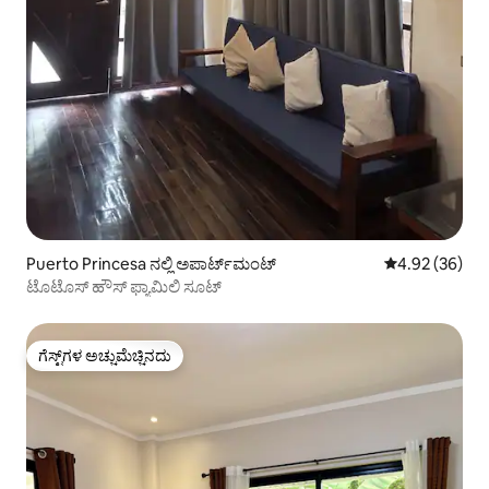
Puerto Princesa ನಲ್ಲಿ ಅಪಾರ್ಟ್‌ಮಂಟ್
5 ರಲ್ಲಿ 4.92 ಸರ
4.92 (36)
ಟೊಟೊಸ್ ಹೌಸ್ ಫ್ಯಾಮಿಲಿ ಸೂಟ್
ಗೆಸ್ಟ್‌ಗಳ ಅಚ್ಚುಮೆಚ್ಚಿನದು
ಗೆಸ್ಟ್‌ಗಳ ಅಚ್ಚುಮೆಚ್ಚಿನದು