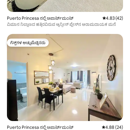
Puerto Princesa ನಲ್ಲಿ ಅಪಾರ್ಟ್‌ಮಂಟ್
5 ರಲ್ಲಿ 4.83 ಸರ
4.83 (42)
ವಿಮಾನ ನಿಲ್ದಾಣದ ಹತ್ತಿರವಿರುವ ಆ್ಯನ್ನೀಸ್ ಪ್ಲೇಸ್‌ನ ಆರಾಮದಾಯಕ ಮನೆ
ಗೆಸ್ಟ್‌ಗಳ ಅಚ್ಚುಮೆಚ್ಚಿನದು
ಗೆಸ್ಟ್‌ಗಳ ಅಚ್ಚುಮೆಚ್ಚಿನದು
Puerto Princesa ನಲ್ಲಿ ಅಪಾರ್ಟ್‌ಮಂಟ್
5 ರಲ್ಲಿ 4.88 ಸರ
4.88 (24)