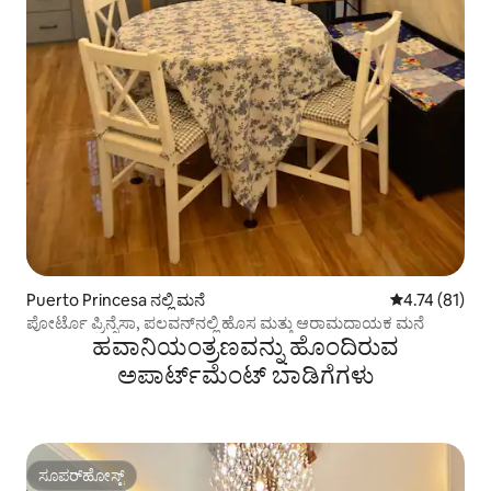
Puerto Princesa ನಲ್ಲಿ ಮನೆ
5 ರಲ್ಲಿ 4.74 ಸರ
4.74 (81)
ಪೋರ್ಟೊ ಪ್ರಿನ್ಸೆಸಾ, ಪಲವನ್‌ನಲ್ಲಿ ಹೊಸ ಮತ್ತು ಆರಾಮದಾಯಕ ಮನೆ
ಹವಾನಿಯಂತ್ರಣವನ್ನು ಹೊಂದಿರುವ
ಅಪಾರ್ಟ್‌ಮೆಂಟ್‌ ಬಾಡಿಗೆಗಳು
ಸೂಪರ್‌ಹೋಸ್ಟ್
ಸೂಪರ್‌ಹೋಸ್ಟ್