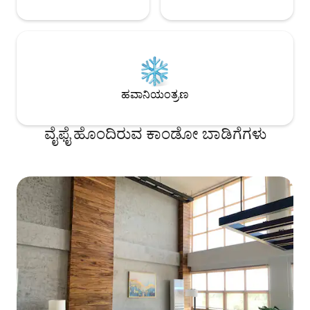
ಹವಾನಿಯಂತ್ರಣ
ವೈಫೈ ಹೊಂದಿರುವ ಕಾಂಡೋ ಬಾಡಿಗೆಗಳು