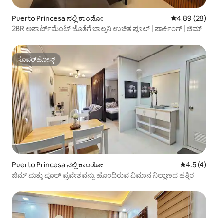
Puerto Princesa ನಲ್ಲಿ ಕಾಂಡೋ
5 ರಲ್ಲಿ 4.89 ಸರ
4.89 (28)
2BR ಅಪಾರ್ಟ್‌ಮೆಂಟ್ ಜೊತೆಗೆ ಬಾಲ್ಕನಿ ಉಚಿತ ಪೂಲ್ | ಪಾರ್ಕಿಂಗ್ | ಜಿಮ್
ಸೂಪರ್‌ಹೋಸ್ಟ್
ಸೂಪರ್‌ಹೋಸ್ಟ್
Puerto Princesa ನಲ್ಲಿ ಕಾಂಡೋ
5 ರಲ್ಲಿ 4.5 
4.5 (4)
ಜಿಮ್ ಮತ್ತು ಪೂಲ್ ಪ್ರವೇಶವನ್ನು ಹೊಂದಿರುವ ವಿಮಾನ ನಿಲ್ದಾಣದ ಹತ್ತಿರ