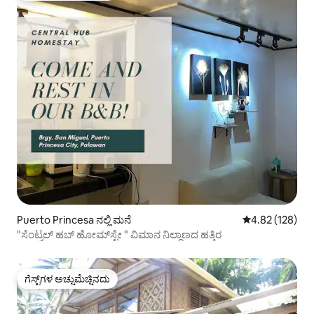
Puerto Princesa ನಲ್ಲಿ ಮನೆ
5 ರಲ್ಲಿ 4.82 ಸರಾ
4.82 (128)
"ಸೆಂಟ್ರಲ್ ಹಬ್ ಹೋಮ್‌ಸ್ಟೇ " ವಿಮಾನ ನಿಲ್ದಾಣದ ಹತ್ತಿರ
ಗೆಸ್ಟ್‌ಗಳ ಅಚ್ಚುಮೆಚ್ಚಿನದು
ಗೆಸ್ಟ್‌ಗಳ ಅಚ್ಚುಮೆಚ್ಚಿನದು