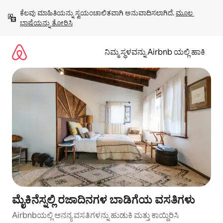
ವಿಷಯಕ್ಕೆ
ಕೆಲವು ಮಾಹಿತಿಯನ್ನು ಸ್ವಯಂಚಾಲಿತವಾಗಿ ಅನುವಾದಿಸಲಾಗಿದೆ. 
ಮೂಲ 
ಹೋಗಿ
ಭಾಷೆಯನ್ನು ತೋರಿಸಿ
ನಿಮ್ಮ ಸ್ಥಳವನ್ನು Airbnb ಯಲ್ಲಿ ಹಾಕಿ
ಮೈಕಿನೆಸ್ನಲ್ಲಿ ರಜಾದಿನಗಳ ಬಾಡಿಗೆಯ ವಸತಿಗಳು
Airbnbಯಲ್ಲಿ ಅನನ್ಯ ವಸತಿಗಳನ್ನು ಹುಡುಕಿ ಮತ್ತು ಕಾಯ್ದಿರಿಸಿ