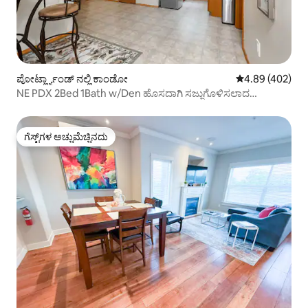
ಪೋರ್ಟ್ಲ್ಯಾಂಡ್ ನಲ್ಲಿ ಕಾಂಡೋ
5 ರಲ್ಲಿ 4.89 ಸರಾ
4.89 (402)
NE PDX 2Bed 1Bath w/Den ಹೊಸದಾಗಿ ಸಜ್ಜುಗೊಳಿಸಲಾದ
ಅಪಾರ್ಟ್‌ಮೆಂಟ್!
ಗೆಸ್ಟ್‌ಗಳ ಅಚ್ಚುಮೆಚ್ಚಿನದು
ಗೆಸ್ಟ್‌ಗಳ ಅಚ್ಚುಮೆಚ್ಚಿನದು