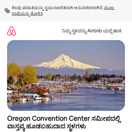
ವಿಷಯಕ್ಕೆ
ಕೆಲವು ಮಾಹಿತಿಯನ್ನು ಸ್ವಯಂಚಾಲಿತವಾಗಿ ಅನುವಾದಿಸಲಾಗಿದೆ. 
ಮೂಲ 
ಹೋಗಿ
ಭಾಷೆಯನ್ನು ತೋರಿಸಿ
ನಿಮ್ಮ ಸ್ಥಳವನ್ನು Airbnb ಯಲ್ಲಿ ಹಾಕಿ
Oregon Convention Center ಸಮೀಪದಲ್ಲಿ
ವಾಸ್ತವ್ಯ ಹೂಡಬಹುದಾದ ಸ್ಥಳಗಳು