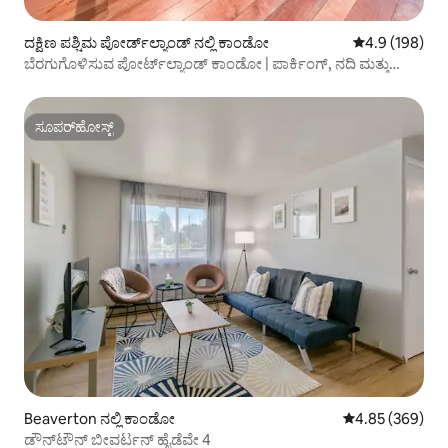
ದಕ್ಷಿಣ ಪಶ್ಚಿಮ ಪೋರ್ಡ್‌ಲ್ಯಾಂಡ್ ನಲ್ಲಿ ಕಾಂಡೋ
5 ರಲ್ಲಿ 4.9 ಸರಾ
4.9 (198)
ಬೆರಗುಗೊಳಿಸುವ ಪೋರ್ಟ್‌ಲ್ಯಾಂಡ್ ಕಾಂಡೋ | ಪಾರ್ಕಿಂಗ್, ನದಿ ಮತ್ತು
ಡೈನಿಂಗ್
ಸೂಪರ್‌ಹೋಸ್ಟ್
ಸೂಪರ್‌ಹೋಸ್ಟ್
Beaverton ನಲ್ಲಿ ಕಾಂಡೋ
5 ರಲ್ಲಿ 4.85 ಸರಾ
4.85 (369)
ಡೌನ್‌ಟೌನ್ ಬೀವರ್ಟನ್ ಹೈಡೆವೇ 4