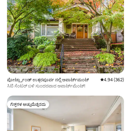
ಪೋರ್ಟ್ಲ್ಯಾಂಡ್ ಉತ್ತರಪೂರ್ವ ನಲ್ಲಿ ಅಪಾರ್ಟ್‌ಮಂಟ್
5 ರಲ್ಲಿ 4.94 ಸರಾ
4.94 (362)
ಸಿಟಿ ಸೆಂಟರ್ ಬಳಿ ಸುಂದರವಾದ ಅಪಾರ್ಟ್‌ಮೆಂಟ್!
ಗೆಸ್ಟ್‌ಗಳ ಅಚ್ಚುಮೆಚ್ಚಿನದು
ಗೆಸ್ಟ್‌ಗಳ ಅಚ್ಚುಮೆಚ್ಚಿನದು