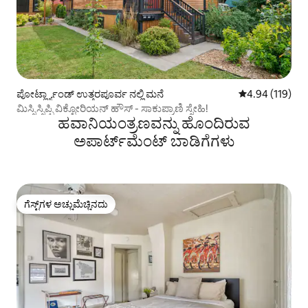
ಪೋರ್ಟ್ಲ್ಯಾಂಡ್ ಉತ್ತರಪೂರ್ವ ನಲ್ಲಿ ಮನೆ
5 ರಲ್ಲಿ 4.94 ಸರಾ
4.94 (119)
ಮಿಸ್ಸಿಸ್ಸಿಪ್ಪಿ ವಿಕ್ಟೋರಿಯನ್ ಹೌಸ್ - ಸಾಕುಪ್ರಾಣಿ ಸ್ನೇಹಿ!
ಹವಾನಿಯಂತ್ರಣವನ್ನು ಹೊಂದಿರುವ
ಅಪಾರ್ಟ್‌ಮೆಂಟ್‌ ಬಾಡಿಗೆಗಳು
ಗೆಸ್ಟ್‌ಗಳ ಅಚ್ಚುಮೆಚ್ಚಿನದು
ಗೆಸ್ಟ್‌ಗಳ ಅಚ್ಚುಮೆಚ್ಚಿನದು