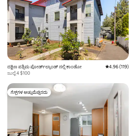
ದಕ್ಷಿಣ ಪಶ್ಚಿಮ ಪೋರ್ಡ್‌ಲ್ಯಾಂಡ್ ನಲ್ಲಿ ಕಾಂಡೋ
5 ರಲ್ಲಿ 4.96 ಸರಾ
4.96 (119)
ಜುಲೈ 4 $100
ಗೆಸ್ಟ್‌ಗಳ ಅಚ್ಚುಮೆಚ್ಚಿನದು
ಗೆಸ್ಟ್‌ಗಳ ಅಚ್ಚುಮೆಚ್ಚಿನದು