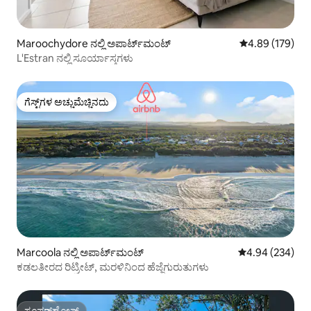
Maroochydore ನಲ್ಲಿ ಅಪಾರ್ಟ್‌ಮಂಟ್
5 ರಲ್ಲಿ 4.89 ಸರಾ
4.89 (179)
L'Estran ನಲ್ಲಿ ಸೂರ್ಯಾಸ್ತಗಳು
ಗೆಸ್ಟ್‌ಗಳ ಅಚ್ಚುಮೆಚ್ಚಿನದು
ಗೆಸ್ಟ್‌ಗಳ ಅಚ್ಚುಮೆಚ್ಚಿನದು
Marcoola ನಲ್ಲಿ ಅಪಾರ್ಟ್‌ಮಂಟ್
5 ರಲ್ಲಿ 4.94 ಸರಾ
4.94 (234)
ಕಡಲತೀರದ ರಿಟ್ರೀಟ್, ಮರಳಿನಿಂದ ಹೆಜ್ಜೆಗುರುತುಗಳು