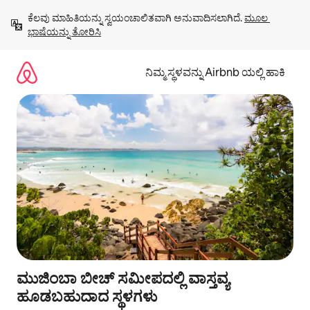
ವಿಷಯಕ್ಕೆ
ಕೆಲವು ಮಾಹಿತಿಯನ್ನು ಸ್ವಯಂಚಾಲಿತವಾಗಿ ಅನುವಾದಿಸಲಾಗಿದೆ. 
ಮೂಲ 
ಹೋಗಿ
ಭಾಷೆಯನ್ನು ತೋರಿಸಿ
ನಿಮ್ಮ ಸ್ಥಳವನ್ನು Airbnb ಯಲ್ಲಿ ಹಾಕಿ
ಮುಜಿಂಬಾ ಬೀಚ್ ಸಮೀಪದಲ್ಲಿ ವಾಸ್ತವ್ಯ
ಹೂಡಬಹುದಾದ ಸ್ಥಳಗಳು