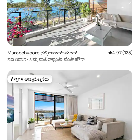
Maroochydore ನಲ್ಲಿ ಅಪಾರ್ಟ್‌ಮಂಟ್
5 ರಲ್ಲಿ 4.97 ಸರಾ
4.97 (135)
ನದಿ ನಿವಾಸ- ನಿಮ್ಮ ವಾಟರ್‌ಫ್ರಂಟ್ ಪೆಂಟ್‌ಹೌಸ್
ಗೆಸ್ಟ್‌ಗಳ ಅಚ್ಚುಮೆಚ್ಚಿನದು
ಗೆಸ್ಟ್‌ಗಳ ಅಚ್ಚುಮೆಚ್ಚಿನದು