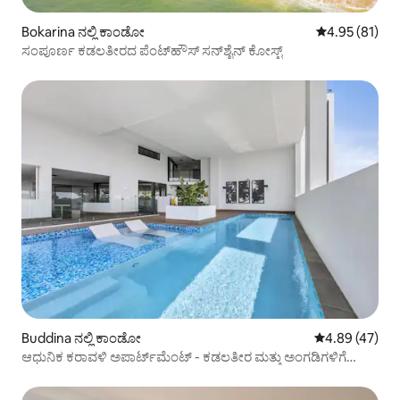
Bokarina ನಲ್ಲಿ ಕಾಂಡೋ
5 ರಲ್ಲಿ 4.95 ಸರ
4.95 (81)
ಸಂಪೂರ್ಣ ಕಡಲತೀರದ ಪೆಂಟ್‌ಹೌಸ್ ಸನ್‌ಶೈನ್ ಕೋಸ್ಟ್
Buddina ನಲ್ಲಿ ಕಾಂಡೋ
5 ರಲ್ಲಿ 4.89 ಸರ
4.89 (47)
ಆಧುನಿಕ ಕರಾವಳಿ ಅಪಾರ್ಟ್‌ಮೆಂಟ್ - ಕಡಲತೀರ ಮತ್ತು ಅಂಗಡಿಗಳಿಗೆ
ನಡೆದು ಹೋಗಿ