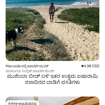
Marcoola ನಲ್ಲಿ ಅಪಾರ್ಟ್‌ಮಂಟ್
5 ರಲ್ಲಿ 4.98 ಸರಾ
4.98 (132)
ಮಾರ್ಕೂಲಾ ಸೀಸೈಡ್ ಅಪಾರ್ಟ್‌ಮೆಂಟ್
ಮುಜಿಂಬಾ ಬೀಚ್ ಬಳಿ ಇತರ ಉತ್ತಮ ಐಷಾರಾಮಿ
ರಜಾದಿನದ ಬಾಡಿಗೆ ವಸತಿಗಳು
ಗೆಸ್ಟ್‌ಗಳ ಅಚ್ಚುಮೆಚ್ಚಿನದು