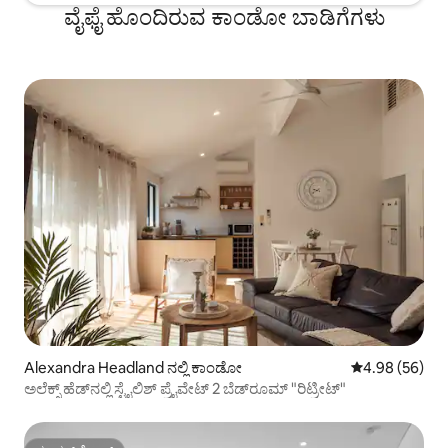
ವೈಫೈ ಹೊಂದಿರುವ ಕಾಂಡೋ ಬಾಡಿಗೆಗಳು
Alexandra Headland ನಲ್ಲಿ ಕಾಂಡೋ
5 ರಲ್ಲಿ 4.98 ಸರ
4.98 (56)
ಅಲೆಕ್ಸ್ ಹೆಡ್‌ನಲ್ಲಿ ಸ್ಟೈಲಿಶ್ ಪ್ರೈವೇಟ್ 2 ಬೆಡ್‌ರೂಮ್ "ರಿಟ್ರೀಟ್"