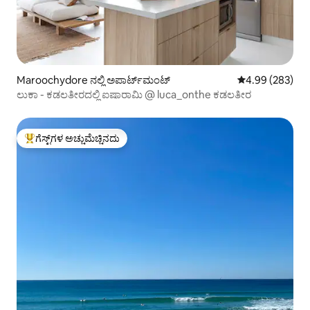
Maroochydore ನಲ್ಲಿ ಅಪಾರ್ಟ್‌ಮಂಟ್
5 ರಲ್ಲಿ 4.99 ಸರಾ
4.99 (283)
ಲುಕಾ - ಕಡಲತೀರದಲ್ಲಿ ಐಷಾರಾಮಿ @ luca_onthe ಕಡಲತೀರ
ಗೆಸ್ಟ್‌ಗಳ ಅಚ್ಚುಮೆಚ್ಚಿನದು
ಗೆಸ್ಟ್‌ಗಳಿಗೆ ಅತಿ ಹೆಚ್ಚು ಅಚ್ಚುಮೆಚ್ಚಿನದು