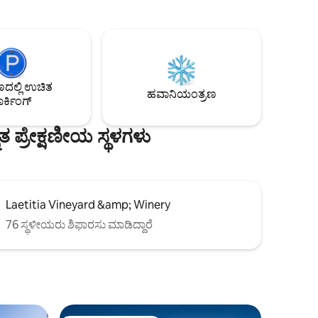
ವಲ ಎಂಟು
ಹಣ್ಣುಗಳು, ಲೋಕ್ವಾಟ್‌ಗಳು, ಪರ್ಸಿಮನ್‌ಗಳು,
ಬೆಡ್‌ರೂಮ್,
ದಾಳಿಂಬೆ, ಪೆಕನ್‌ಗಳು, ಚೆಸ್ಟ್‌ನಟ್‌ಗಳು ಮತ್ತು ಹಲವಾರು
‌ಗಳು ಮತ್ತು
ದ್ರಾಕ್ಷಿಯ ಪ್ರಭೇದಗಳನ್ನು ಕಾಣುತ್ತೀರಿ. ಹೊರಾಂಗಣ
 ದೊಡ್ಡ
ಸ್ಥಳವು ಸುತ್ತುವರಿದ ಒಳಾಂಗಣ, ಹೊರಾಂಗಣ ಊಟ,
ಾಜಿನ ವೈನ್
ಅನೇಕ ಕುಳಿತುಕೊಳ್ಳುವ ಪ್ರದೇಶಗಳು, ಫೈರ್ ಪಿಟ್‌ಗಳು,
ಸ್ವಿಂಗ್‌ಗಳು, ಆಟಗಳು ಮತ್ತು ಹೊರಾಂಗಣ
ಲ್ಲಿ ಉಚಿತ
ಕಪ್
ಅಡುಗೆಯನ್ನು ಒಳಗೊಂಡಿದೆ. ಇದು ನಿಜವಾಗಿಯೂ
ಹವಾನಿಯಂತ್ರಣ
ರ್ಕಿಂಗ್
ಒಂದು ರೀತಿಯದ್ದಾಗಿದೆ.
ಪ್ರೇಕ್ಷಣೀಯ ಸ್ಥಳಗಳು
Laetitia Vineyard &amp; Winery
76 ಸ್ಥಳೀಯರು ಶಿಫಾರಸು ಮಾಡಿದ್ದಾರೆ