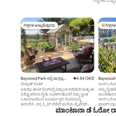
ಗೆಸ್ಟ್‌ಗಳು ಒಪ್ಪ
ಗೆಸ್ಟ್‌ಗಳ ಅಚ್ಚುಮೆಚ್ಚಿನದು
ಗೆಸ್ಟ್‌ಗ
ಗೆಸ್ಟ್‌ಗಳ ಅಚ್ಚುಮೆಚ್ಚಿನದು
ಗೆಸ್ಟ್‌ಗಳಿಗ
Baywood Park ನಲ್ಲಿ ವಾಸ್ತವ್ಯ
5 ರಲ್ಲಿ 4.94 ಸರಾಸರಿ ರೇಟಿಂಗ
4.94 (343)
Baywood-L
ಹೂಡಬಹುದಾದ ಸ್ಥಳ
ಬೇವುಡ್ ಸೂಟ್
ಲಾಸ್ ಒಸೋಸ್ 
ಜಕುಝಿ ಹಾಟ್ ಟಬ್‌ನಲ್ಲಿ ವಿಶ್ರಾಂತಿ ಪಡೆಯಿರಿ ಮತ್ತು ಈ
ನಮ್ಮ ಸ್ನೇಹಶ
ವಿಶಿಷ್ಟ ಪರಿಸರ ಸ್ನೇಹಿ ಸೂಟ್‌ನ ಹೊರಗೆ ನಿಮ್ಮ ಸ್ವಂತ
ರಾಂಚಿತಾದಲ್ಲಿ
ಒಳಾಂಗಣದಿಂದ ಸೂರ್ಯಾಸ್ತದ ನೋಟವನ್ನು
ಲಾಸ್ ಒಸೋಸ್ 
ಆನಂದಿಸಿ. ನನ್ನ ಸ್ಪ್ಲಿಟ್ ಲೆವೆಲ್ ಮನೆಯ ಪ್ರೈವೇಟ್
ಫಾರ್ಮ್‌ಲ್ಯ
ಮಾಂಟಾನಾ ಡೆ ಓರೋ ರಾಜ
ಬಾಟಮ್ ಫ್ಲೋರ್ ಸಂಪೂರ್ಣ ಸುಸಜ್ಜಿತ
ಹಳ್ಳಿಗಾಡಿ
ಅಡಿಗೆಮನೆಯನ್ನು ಒಳಗೊಂಡಿದೆ. ಸೂಟ್ ಆದರ್ಶ
ಮತ್ತು ಒರಟಾ