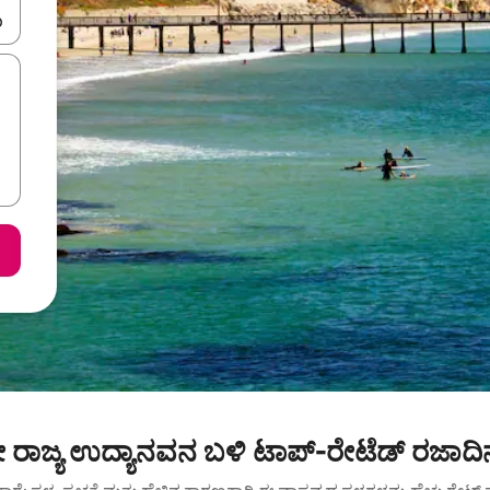
ಂದಿಗೆ ನ್ಯಾವಿಗೇಟ್ ಮಾಡಿ ಅಥವಾ ಸ್ಪರ್ಶ ಅಥವಾ ಸ್ವೈಪ್ ಗೆಸ್ಚರ್‌ಗಳ ಮೂಲಕ ಅನ್ವೇಷಿಸಿ.
ಾಜ್ಯ ಉದ್ಯಾನವನ ಬಳಿ ಟಾಪ್-ರೇಟೆಡ್ ರಜಾದಿ