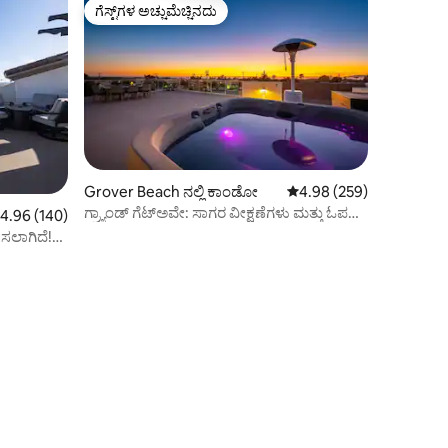
ಗೆಸ್ಟ್‌ಗಳ ಅಚ್ಚುಮೆಚ್ಚಿನದು
ಗೆಸ್ಟ್‌ಗಳ ಅಚ್ಚುಮೆಚ್ಚಿನದು
Grover Beach ನಲ್ಲಿ ಕಾಂಡೋ
5 ರಲ್ಲಿ 4.98 ಸರಾಸರಿ ರೇಟಿಂ
4.98 (259)
ಗ್ರ್ಯಾಂಡ್ ಗೆಟ್‌ಅವೇ: ಸಾಗರ ವೀಕ್ಷಣೆಗಳು ಮತ್ತು ಓಪನ್
 ರಲ್ಲಿ 4.96 ಸರಾಸರಿ ರೇಟಿಂಗ್, 140 ವಿಮರ್ಶೆಗಳು
4.96 (140)
ಲಿವಿಂಗ್ ಸ್ಪೇಸ್!
ಿಸಲಾಗಿದೆ!