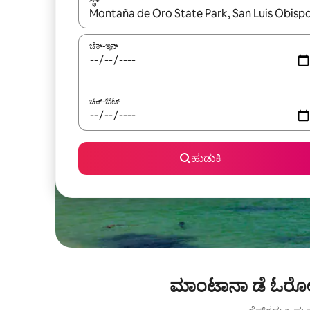
ಫಲಿತಾಂಶಗಳು ಲಭ್ಯವಿರುವಾಗ, ಅಪ್ ಮತ್ತು ಡೌನ್ ಬಾಣದ ಕೀಲಿಗಳೊ
ಚೆಕ್-ಇನ್
ಚೆಕ್-ಔಟ್
ಹುಡುಕಿ
ಮಾಂಟಾನಾ ಡೆ ಓರೋ ರ