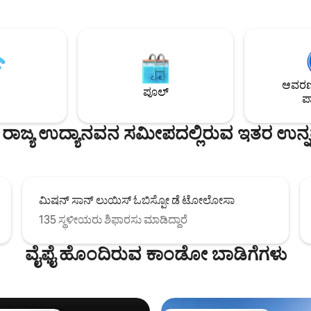
ಕ ಹಳ್ಳಿಗಾಡಿನ ವೈಬ್, ವಿಶಿಷ್ಟ ಪಾತ್ರ ಮತ್ತು
ಡೌನ್‌ಟೌನ್ ಪಾಸೊ ರಾಬಲ್ಸ್‌ನಿಂದ ಕೇ
 ಆಧುನಿಕ ಅನುಕೂಲಗಳೊಂದಿಗೆ
ನಿಮಿಷಗಳ ದೂರದಲ್ಲಿದೆ. ಈ ಆಕರ್ಷಕ 3 
ೂಲ ವಾಸ್ತವ್ಯವಾಗಿದೆ. ಹಾಟ್ ಟಬ್,
2 ಸ್ನಾನದ ಕೋಣೆಗಳು ಉತ್ತಮವಾದ ಲಿನೆನ್
ಡ್ ಸೌನಾ, ಹೊರಾಂಗಣ ಶವರ್, 4 ಟಿವಿಎಸ್
ಎಲ್ಲಾ ಅಗತ್ಯ ವಸ್ತುಗಳಿಂದ ಸಜ್ಜುಗೊಂಡಿವೆ.
ವೈಫೈ, ಬಿಸಿಯಾದ ಅಮೃತಶಿಲೆ ಮಹಡಿಗಳು,
ಡೆಕ್‌ನಲ್ಲಿ ಸೂರ್ಯಾಸ್ತವನ್ನು ವೀಕ್ಷಿಸುವ ಗ
 ಮತ್ತು ಅದ್ಭುತ ವೀಕ್ಷಣೆಗಳೊಂದಿಗೆ
ಮೇಲೆ ಸಿಪ್ ಮಾಡಬಹುದು ಅಥವಾ
ಆವರಣದ
ಆಸನವನ್ನು ಹೊಂದಿರುವ
ಸೂರ್ಯೋದಯವನ್ನು ವೀಕ್ಷಿಸಲು ಒಂದು 
ಪೂಲ್
ಪಾ
ಗಿ ಸಂಗ್ರಹವಾಗಿರುವ 3 ಬೆಡ್‌ರೂಮ್
ಕಾಫಿಯನ್ನು ಕುಡಿಯಬಹುದು.
ಆನಂದಿಸಿ.
ಜ್ಯ ಉದ್ಯಾನವನ ಸಮೀಪದಲ್ಲಿರುವ ಇತರ ಉನ್ನತ 
ಮಿಷನ್ ಸಾನ್ ಲುಯಿಸ್ ಓಬಿಸ್ಪೋ ಡೆ ಟೋಲೋಸಾ
135 ಸ್ಥಳೀಯರು ಶಿಫಾರಸು ಮಾಡಿದ್ದಾರೆ
ವೈಫೈ ಹೊಂದಿರುವ ಕಾಂಡೋ ಬಾಡಿಗೆಗಳು