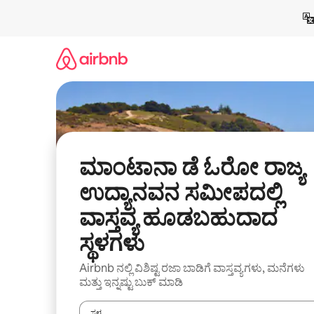
ವಿಷಯಕ್ಕೆ
ಹೋಗಿ
ಮಾಂಟಾನಾ ಡೆ ಓರೋ ರಾಜ್ಯ
ಉದ್ಯಾನವನ ಸಮೀಪದಲ್ಲಿ
ವಾಸ್ತವ್ಯ ಹೂಡಬಹುದಾದ
ಸ್ಥಳಗಳು
Airbnb ನಲ್ಲಿ ವಿಶಿಷ್ಟ ರಜಾ ಬಾಡಿಗೆ ವಾಸ್ತವ್ಯಗಳು, ಮನೆಗಳು
ಮತ್ತು ಇನ್ನಷ್ಟು ಬುಕ್ ಮಾಡಿ
ಸ್ಥಳ