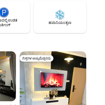
ನಿಮ್ಮ ವಾಸ್ತವ್ಯವು ಇವುಗಳನ್ನು ಒಳಗೊಂಡಿದೆ: ದಿನನಿತ್ಯದ
ತಾಜಾ ತಯಾರಿಸಿದ ಬ್ರೇಕ್‌ಫಾಸ್ಟ್, ದಿನನಿತ್ಯದ
ತು ಕಾಫಿ
ಹೌಸ್‌ಕೀಪಿಂಗ್ ಸೇವೆ, ಖಾಸಗಿ ಕನ್ಸೀರ್ಜ್, ಖಾಸಗಿ
ಬಾಣಸಿಗ, ಆ ಲಾ ಕಾರ್ಟೆ ಮೆನು, 35 KWA ಹೊಸ
ಜನರೇಟರ್, AC ಮತ್ತು ಅನಿಯಮಿತ ವೇಗದ Wi-Fi
ಲ್ಲಿ ಉಚಿತ
ಹವಾನಿಯಂತ್ರಣ
ರ್ಕಿಂಗ್
ಗೆಸ್ಟ್‌ಗಳ ಅಚ್ಚುಮೆಚ್ಚಿನದು
ಗೆಸ್ಟ್‌ಗಳ ಅಚ್ಚುಮೆಚ್ಚಿನದು