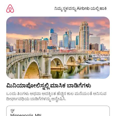
ವಿಷಯಕ್ಕೆ
ಹೋಗಿ
ನಿಮ್ಮ ಸ್ಥಳವನ್ನು Airbnb ಯಲ್ಲಿ ಹಾಕಿ
ಮಿನಿಯಾಪೋಲಿಸ್ನಲ್ಲಿ ಮಾಸಿಕ ಬಾಡಿಗೆಗಳು
ಒಂದು ತಿಂಗಳು ಅಥವಾ ಅದಕ್ಕಿಂತ ಹೆಚ್ಚಿನ ಕಾಲ ಮನೆಯಂತೆ ಅನಿಸುವ
ದೀರ್ಘಾವಧಿಯ ಬಾಡಿಗೆಗಳನ್ನು ಅನ್ವೇಷಿಸಿ.
ಸ್ಥಳ
ಫಲಿತಾಂಶಗಳು ಲಭ್ಯವಿರುವಾಗ, ಅಪ್ ಮತ್ತು ಡೌನ್ ಬಾಣದ ಕೀಲಿಗಳೊಂದಿಗೆ ನ್ಯಾವಿಗೇಟ