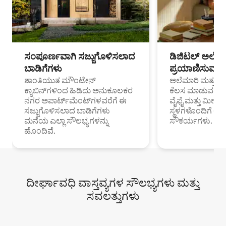
ಸಂಪೂರ್ಣವಾಗಿ ಸಜ್ಜುಗೊಳಿಸಲಾದ
ಡಿಜಿಟಲ್ ಅಲೆಮಾ
ಬಾಡಿಗೆಗಳು
ಪ್ರಯಾಣಿಸುವ ವೃತ
ಶಾಂತಿಯುತ ಮೌಂಟೇನ್
ಅಲೆಮಾರಿ ಮತ್ತು ದೂ
ಕ್ಯಾಬಿನ್‌ಗಳಿಂದ ಹಿಡಿದು ಅನುಕೂಲಕರ
ಕೆಲಸ ಮಾಡುವ ಪ್ರೊ
ನಗರ ಅಪಾರ್ಟ್‌ಮೆಂಟ್‌ಗಳವರೆಗೆ ಈ
ವೈಫೈ ಮತ್ತು ಮೀಸ
ಸಜ್ಜುಗೊಳಿಸಲಾದ ಬಾಡಿಗೆಗಳು
ಸ್ಥಳಗಳೊಂದಿಗೆ 
ಮನೆಯ ಎಲ್ಲಾ ಸೌಲಭ್ಯಗಳನ್ನು
ಸೌಕರ್ಯಗಳು.
ಹೊಂದಿವೆ.
ದೀರ್ಘಾವಧಿ ವಾಸ್ತವ್ಯಗಳ ಸೌಲಭ್ಯಗಳು ಮತ್ತು
ಸವಲತ್ತುಗಳು