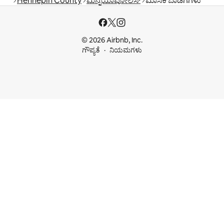
Hennepin County
ಮಿನ್ನಿಯಾಪೋಲಿಸ್
ಮಾಸಿಕ ಬಾಡಿಗೆಗಳು
© 2026 Airbnb, Inc.
ಗೌಪ್ಯತೆ
ನಿಯಮಗಳು