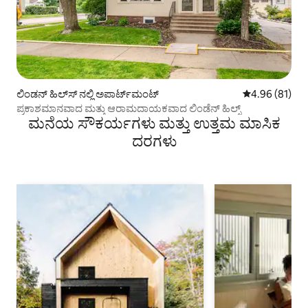
ಲಿಂಡನ್ ಹಿಲ್‌ಸ್ ನಲ್ಲಿ ಅಪಾರ್ಟ್‌ಮಂಟ್
5 ರಲ್ಲಿ 4.96 ಸರ
4.96 (81)
ಪ್ರಕಾಶಮಾನವಾದ ಮತ್ತು ಆರಾಮದಾಯಕವಾದ ಲಿಂಡೆನ್ ಹಿಲ್ಸ್
ಮನೆಯ ಸೌಕರ್ಯಗಳು ಮತ್ತು ಉತ್ತಮ ಮಾಸಿಕ
ದರಗಳು