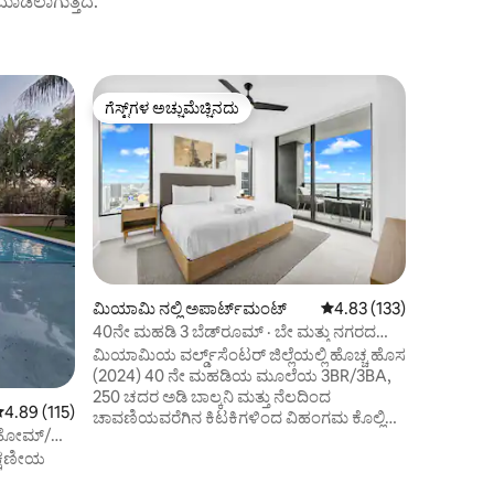
ಟ್ ಮಾಡಲಾಗುತ್ತದೆ.
ಕೆಂಡೇಲ್ ಲೇಕ್
ಗೆಸ್ಟ್‌ಗಳ ಅಚ್ಚುಮೆಚ್ಚಿನದು
ಸೂಪರ್‌ಹೋ
ಗೆಸ್ಟ್‌ಗಳ ಅಚ್ಚುಮೆಚ್ಚಿನದು
ಸೂಪರ್‌ಹೋ
ರಿಟ್ಜ್ ರೆಸ
ಫೈರ್‌ಪಿಟ್/
🎨 ಹೌಸ್ ಆ
ಅನುಭವವಾಗುವ ಸ್ಥಳ 🎨
ವಿಲ್ಲಾ ರೆ
ಸೌಕರ್ಯ, ಗೌ
ಸಂಯೋಜಿಸುತ್
ಪಡೆಯಲು, 
ಮಿಯಾಮಿಯನ
— ಅವಸರ 
ಮಿಯಾಮಿ ನಲ್ಲಿ ಅಪಾರ್ಟ್‌ಮಂಟ್
5 ರಲ್ಲಿ 4.83 ಸರಾಸರಿ ರೇಟಿಂ
4.83 (133)
🔥 ಬಿಸಿ ಮ
40ನೇ ಮಹಡಿ 3 ಬೆಡ್‌ರೂಮ್ · ಬೇ ಮತ್ತು ನಗರದ
BBQ 🏀 ಮಿನ
ನೋಟಗಳು · 8 ಜನರಿಗೆ ವಾಸಿಸಬಹುದು
ಮಿಯಾಮಿಯ ವರ್ಲ್ಡ್‌ಸೆಂಟರ್ ಜಿಲ್ಲೆಯಲ್ಲಿ ಹೊಚ್ಚ ಹೊಸ
ಬ್ಯಾಸ್ಕೆಟ್
(2024) 40 ನೇ ಮಹಡಿಯ ಮೂಲೆಯ 3BR/3BA,
ಮತ್ತು ಹೊರಾ
250 ಚದರ ಅಡಿ ಬಾಲ್ಕನಿ ಮತ್ತು ನೆಲದಿಂದ
ಕಡಲತೀರಗಳ
 ರಲ್ಲಿ 4.89 ಸರಾಸರಿ ರೇಟಿಂಗ್, 115 ವಿಮರ್ಶೆಗಳು
4.89 (115)
ಚಾವಣಿಯವರೆಗಿನ ಕಿಟಕಿಗಳಿಂದ ವಿಹಂಗಮ ಕೊಲ್ಲಿ
ಕೆಲವೇ ನಿಮಿಷಗಳು ವಾಸ್ತವ್ಯಕ್
‌ಹೋಮ್/
ಮತ್ತು ನಗರದ ನೋಟಗಳನ್ನು ಹೊಂದಿದೆ. ಮೂರು
ಅನುಭವ. 
ಕ್ಷಣೀಯ
ಮಲಗುವ ಕೋಣೆಗಳಲ್ಲಿ 1,300 ಚದರ ಅಡಿ ಜಾಗ -
ಕುಟುಂಬಗಳು ಮತ್ತು ಗುಂಪುಗಳಿಗೆ