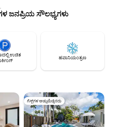
ಸೂಕ್ತವಾಗಿದೆ.ಉಚಿತ ಬಿಲ್ಡಿಂಗ್ ಜಿಮ್, ರೆಸಾರ್ಟ್-
ಶೈಲಿಯ ಪೂಲ್, ಆನ್-ಸೈಟ್ ಡೈನಿಂಗ್ (3
ಗಳ ಜನಪ್ರಿಯ ಸೌಲಭ್ಯಗಳು
ು
ರೆಸ್ಟೋರೆಂಟ್‌ಗಳು) ಮತ್ತು ಸ್ಪಾ. ಬ್ರೈಟ್‌ಲೈನ್,
್‌ನಲ್ಲಿ
ಮೆಟ್ರೋಮೂವರ್, ಬೇಸೈಡ್ ಮತ್ತು ಮಿಯಾಮಿ
ದ
ವರ್ಲ್ಡ್‌ಸೆಂಟರ್‌ನಿಂದ ಕೆಲವೇ ಹೆಜ್ಜೆಗಳ ದೂರದಲ್ಲಿ.
ತು ಉದ್ಯಾನ
ದಯವಿಟ್ಟು ಗಮನಿಸಿ: ಪ್ರತಿ ರಾತ್ರಿಗೆ $35 ರ ಕಡ್ಡಾಯ
್, ಸ್ಪಾ
ಕಟ್ಟಡ ರೆಸಾರ್ಟ್ ಶುಲ್ಕವನ್ನು ಪಾವತಿಸಬೇಕಾಗುತ್ತದೆ
ದ ಬೇಲಿ
(ಇದನ್ನು ಹೋಸ್ಟ್ ಅಲ್ಲ, ಕಟ್ಟಡವು ನಿಗದಿಪಡಿಸಿದೆ)
ಉನ್ನತ
್
ಲ್ಲಿ ಉಚಿತ
 ಹತ್ತಿರ-ಶೈಲಿಯ
ಹವಾನಿಯಂತ್ರಣ
ರ್ಕಿಂಗ್
ಪರರಿಗೆ
ಗೆಸ್ಟ್‌ಗಳ ಅಚ್ಚುಮೆಚ್ಚಿನದು
ಗೆಸ್ಟ್‌ಗಳ ಅಚ್ಚುಮೆಚ್ಚಿನದು