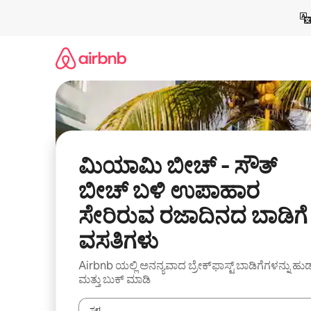
ವಿಷಯಕ್ಕೆ
ಹೋಗಿ
ಮಿಯಾಮಿ ಬೀಚ್ - ಸೌತ್
ಬೀಚ್ ಬಳಿ ಉಪಾಹಾರ
ಸೇರಿರುವ ರಜಾದಿನದ ಬಾಡಿಗೆ
ವಸತಿಗಳು
Airbnb ಯಲ್ಲಿ ಅನನ್ಯವಾದ ಬ್ರೇಕ್‌ಫಾಸ್ಟ್‌ ಬಾಡಿಗೆಗಳನ್ನು ಹುಡ
ಮತ್ತು ಬುಕ್ ಮಾಡಿ
ಸ್ಥಳ