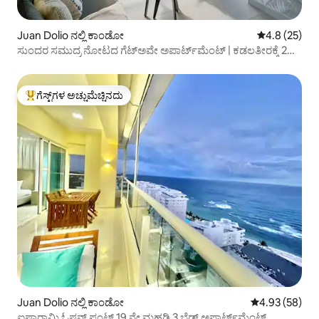
Juan Dolio ನಲ್ಲಿ ಕಾಂಡೋ
5 ರಲ್ಲಿ 4.8 ಸರ
4.8 (25)
ಸುಂದರ ಸಮುದ್ರ ನೋಟದ ಗೆಟ್‌ಅವೇ ಅಪಾರ್ಟ್‌ಮೆಂಟ್ | ಕಡಲತೀರಕ್ಕೆ 2
ನಿಮಿಷ ನಡಿಗೆ
ಗೆಸ್ಟ್‌ಗಳ ಅಚ್ಚುಮೆಚ್ಚಿನದು
ಗೆಸ್ಟ್‌ಗಳಿಗೆ ಅತಿ ಹೆಚ್ಚು ಅಚ್ಚುಮೆಚ್ಚಿನದು
Juan Dolio ನಲ್ಲಿ ಕಾಂಡೋ
5 ರಲ್ಲಿ 4.93 ಸರ
4.93 (58)
ಐಷಾರಾಮಿ ಓಷನ್ ಫ್ರಂಟ್ 19 ನೇ ಮಹಡಿ 3 ಬೆಡ್ ಅಪಾರ್ಟ್‌ಮೆಂಟ್