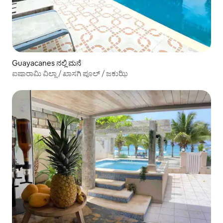
Guayacanes ನಲ್ಲಿ ಮನೆ
ಐಷಾರಾಮಿ ವಿಲ್ಲಾ / ಖಾಸಗಿ ಪೂಲ್ / ಜಕುಝಿ