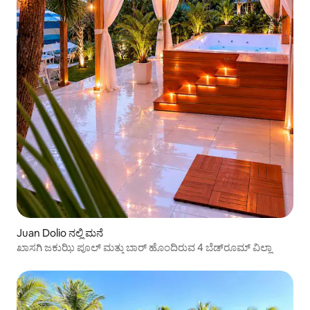
Juan Dolio ನಲ್ಲಿ ಮನೆ
ಖಾಸಗಿ ಜಕುಝಿ ಪೂಲ್ ಮತ್ತು ಬಾರ್ ಹೊಂದಿರುವ 4 ಬೆಡ್‌ರೂಮ್ ವಿಲ್ಲಾ