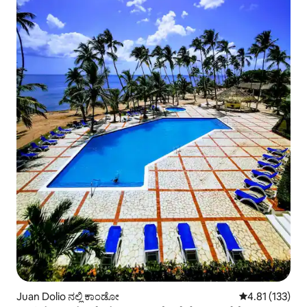
Juan Dolio ನಲ್ಲಿ ಕಾಂಡೋ
5 ರಲ್ಲಿ 4.81 ಸರಾ
4.81 (133)