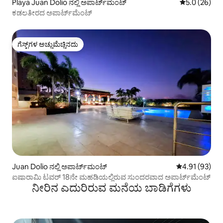
Playa Juan Dolio ನಲ್ಲಿ ಅಪಾರ್ಟ್‌ಮಂಟ್
5 ರಲ್ಲಿ 5.0 ಸರ
5.0 (26)
ಕಡಲತೀರದ ಅಪಾರ್ಟ್‌ಮೆಂಟ್
ಗೆಸ್ಟ್‌ಗಳ ಅಚ್ಚುಮೆಚ್ಚಿನದು
ಗೆಸ್ಟ್‌ಗಳ ಅಚ್ಚುಮೆಚ್ಚಿನದು
Juan Dolio ನಲ್ಲಿ ಅಪಾರ್ಟ್‌ಮಂಟ್
5 ರಲ್ಲಿ 4.91 ಸರ
4.91 (93)
ಐಷಾರಾಮಿ ಟವರ್ 18ನೇ ಮಹಡಿಯಲ್ಲಿರುವ ಸುಂದರವಾದ ಅಪಾರ್ಟ್‌ಮೆಂಟ್
ನೀರಿನ ಎದುರಿರುವ ಮನೆಯ ಬಾಡಿಗೆಗಳು