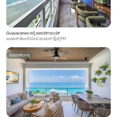
Guayacanes ನಲ್ಲಿ ಅಪಾರ್ಟ್‌ಮಂಟ್
ಜುವಾನ್ ಡೋಲಿಯೊದ ರಾಯಲ್ ಟ್ವಿನ್ಸ್ PH
ಸೂಪರ್‌ಹೋಸ್ಟ್
ಸೂಪರ್‌ಹೋಸ್ಟ್