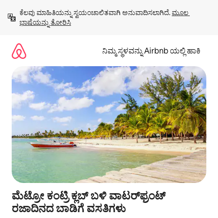
ವಿಷಯಕ್ಕೆ
ಕೆಲವು ಮಾಹಿತಿಯನ್ನು ಸ್ವಯಂಚಾಲಿತವಾಗಿ ಅನುವಾದಿಸಲಾಗಿದೆ. 
ಮೂಲ 
ಹೋಗಿ
ಭಾಷೆಯನ್ನು ತೋರಿಸಿ
ನಿಮ್ಮ ಸ್ಥಳವನ್ನು Airbnb ಯಲ್ಲಿ ಹಾಕಿ
ಮೆಟ್ರೋ ಕಂಟ್ರಿ ಕ್ಲಬ್ ಬಳಿ ವಾಟರ್‌ಫ್ರಂಟ್
ರಜಾದಿನದ ಬಾಡಿಗೆ ವಸತಿಗಳು