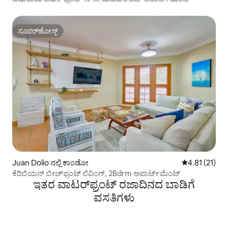
ಸೂಪರ್‌ಹೋಸ್ಟ್
ಸೂಪರ್‌ಹೋಸ್ಟ್
Juan Dolio ನಲ್ಲಿ ಕಾಂಡೋ
5 ರಲ್ಲಿ 4.81 ಸರ
4.81 (21)
ಕೆರಿಬಿಯನ್ ಬೀಚ್‌ಫ್ರಂಟ್ ಲಿವಿಂಗ್, 2Bdrm ಅಪಾರ್ಟ್‌ಮೆಂಟ್
ಇತರ ವಾಟರ್‌ಫ್ರಂಟ್ ರಜಾದಿನದ ಬಾಡಿಗೆ
ವಸತಿಗಳು