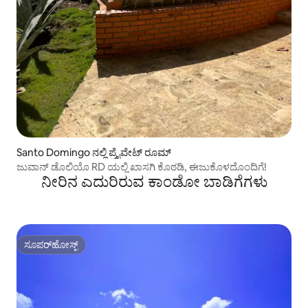
Santo Domingo ನಲ್ಲಿ ಪ್ರೈವೇಟ್ ರೂಮ್
ಜುವಾನ್ ಡೊಲಿಯೊ RD ಯಲ್ಲಿ ಖಾಸಗಿ ಕೊಠಡಿ, ಈಜುಕೊಳದೊಂದಿಗೆ!
ನೀರಿನ ಎದುರಿರುವ ಕಾಂಡೋ ಬಾಡಿಗೆಗಳು
ಸೂಪರ್‌ಹೋಸ್ಟ್
ಸೂಪರ್‌ಹೋಸ್ಟ್