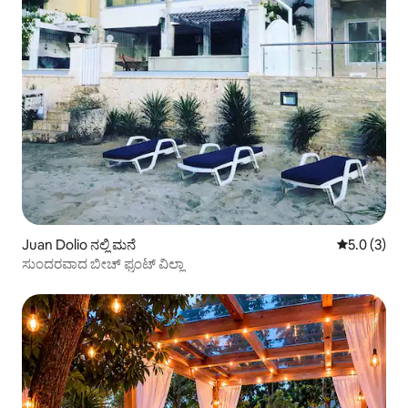
Juan Dolio ನಲ್ಲಿ ಮನೆ
5 ರಲ್ಲಿ 5.0 
5.0 (3)
ಸುಂದರವಾದ ಬೀಚ್ ಫ್ರಂಟ್ ವಿಲ್ಲಾ