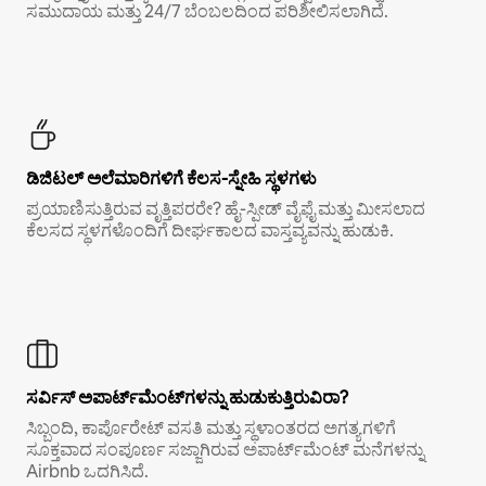
ಸಮುದಾಯ ಮತ್ತು 24/7 ಬೆಂಬಲದಿಂದ ಪರಿಶೀಲಿಸಲಾಗಿದೆ.
ಡಿಜಿಟಲ್ ಅಲೆಮಾರಿಗಳಿಗೆ ಕೆಲಸ-ಸ್ನೇಹಿ ಸ್ಥಳಗಳು
ಪ್ರಯಾಣಿಸುತ್ತಿರುವ ವೃತ್ತಿಪರರೇ? ಹೈ-ಸ್ಪೀಡ್ ವೈಫೈ ಮತ್ತು ಮೀಸಲಾದ
ಕೆಲಸದ ಸ್ಥಳಗಳೊಂದಿಗೆ ದೀರ್ಘಕಾಲದ ವಾಸ್ತವ್ಯವನ್ನು ಹುಡುಕಿ.
ಸರ್ವಿಸ್ ಅಪಾರ್ಟ್‌ಮೆಂಟ್‌ಗಳನ್ನು ಹುಡುಕುತ್ತಿರುವಿರಾ?
ಸಿಬ್ಬಂದಿ, ಕಾರ್ಪೊರೇಟ್ ವಸತಿ ಮತ್ತು ಸ್ಥಳಾಂತರದ ಅಗತ್ಯಗಳಿಗೆ
ಸೂಕ್ತವಾದ ಸಂಪೂರ್ಣ ಸಜ್ಜಾಗಿರುವ ಅಪಾರ್ಟ್‌ಮೆಂಟ್ ಮನೆಗಳನ್ನು
Airbnb ಒದಗಿಸಿದೆ.