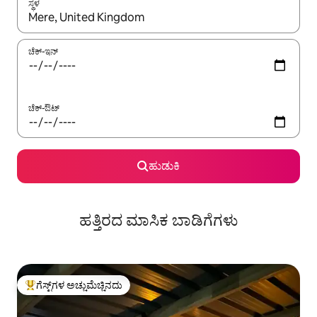
ಸ್ಥಳ
ಫಲಿತಾಂಶಗಳು ಲಭ್ಯವಿರುವಾಗ, ಅಪ್ ಮತ್ತು ಡೌನ್ ಬಾಣದ ಕೀಲಿಗಳೊಂದಿಗೆ ನ್ಯಾವಿಗೇಟ
ಚೆಕ್-ಇನ್
ಚೆಕ್-ಔಟ್
ಹುಡುಕಿ
ಹತ್ತಿರದ ಮಾಸಿಕ ಬಾಡಿಗೆಗಳು
ಗೆಸ್ಟ್‌ಗಳ ಅಚ್ಚುಮೆಚ್ಚಿನದು
ಗೆಸ್ಟ್‌ಗಳಿಗೆ ಅತಿ ಹೆಚ್ಚು ಅಚ್ಚುಮೆಚ್ಚಿನದು