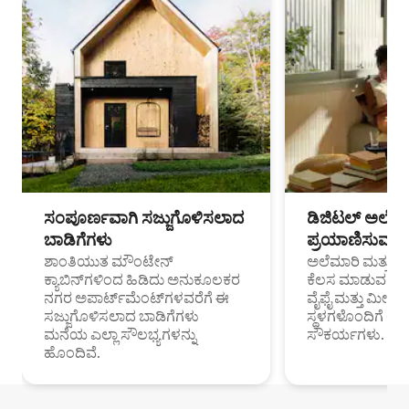
ಸಂಪೂರ್ಣವಾಗಿ ಸಜ್ಜುಗೊಳಿಸಲಾದ
ಡಿಜಿಟಲ್ ಅಲೆಮಾ
ಬಾಡಿಗೆಗಳು
ಪ್ರಯಾಣಿಸುವ ವೃತ
ಶಾಂತಿಯುತ ಮೌಂಟೇನ್
ಅಲೆಮಾರಿ ಮತ್ತು ದೂ
ಕ್ಯಾಬಿನ್‌ಗಳಿಂದ ಹಿಡಿದು ಅನುಕೂಲಕರ
ಕೆಲಸ ಮಾಡುವ ಪ್ರೊ
ನಗರ ಅಪಾರ್ಟ್‌ಮೆಂಟ್‌ಗಳವರೆಗೆ ಈ
ವೈಫೈ ಮತ್ತು ಮೀಸ
ಸಜ್ಜುಗೊಳಿಸಲಾದ ಬಾಡಿಗೆಗಳು
ಸ್ಥಳಗಳೊಂದಿಗೆ 
ಮನೆಯ ಎಲ್ಲಾ ಸೌಲಭ್ಯಗಳನ್ನು
ಸೌಕರ್ಯಗಳು.
ಹೊಂದಿವೆ.