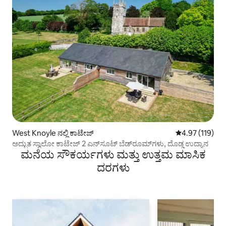
West Knoyle ನಲ್ಲಿ ಕಾಟೇಜ್
5 ರಲ್ಲಿ 4.97 ಸರಾ
4.97 (119)
ಅದ್ಭುತ ಸ್ವಾಲೋ ಕಾಟೇಜ್ 2 ಎನ್‌ಸೂಟ್ ಬೆಡ್‌ರೂಮ್‌ಗಳು, ದೊಡ್ಡ ಉದ್ಯಾನ
ಮನೆಯ ಸೌಕರ್ಯಗಳು ಮತ್ತು ಉತ್ತಮ ಮಾಸಿಕ
ದರಗಳು