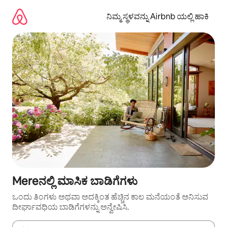
ವಿಷಯಕ್ಕೆ
ಹೋಗಿ
ನಿಮ್ಮ ಸ್ಥಳವನ್ನು Airbnb ಯಲ್ಲಿ ಹಾಕಿ
Mereನಲ್ಲಿ ಮಾಸಿಕ ಬಾಡಿಗೆಗಳು
ಒಂದು ತಿಂಗಳು ಅಥವಾ ಅದಕ್ಕಿಂತ ಹೆಚ್ಚಿನ ಕಾಲ ಮನೆಯಂತೆ ಅನಿಸುವ
ದೀರ್ಘಾವಧಿಯ ಬಾಡಿಗೆಗಳನ್ನು ಅನ್ವೇಷಿಸಿ.