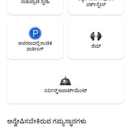
ಸಾಕುಪ್ರಾಣಿ ಸ್ನೇಹಿ
ವರ್ಕ್‌ಸ್ಪೇಸ್
ಆವರಣದಲ್ಲಿ ಉಚಿತ
ಜಿಮ್
ಪಾರ್ಕಿಂಗ್
ಸರ್ವಿಸ್ಡ್ ಅಪಾರ್ಟ್‌ಮೆಂಟ್
ಅನ್ವೇಷಿಸಬೇಕಿರುವ ಗಮ್ಯಸ್ಥಾನಗಳು