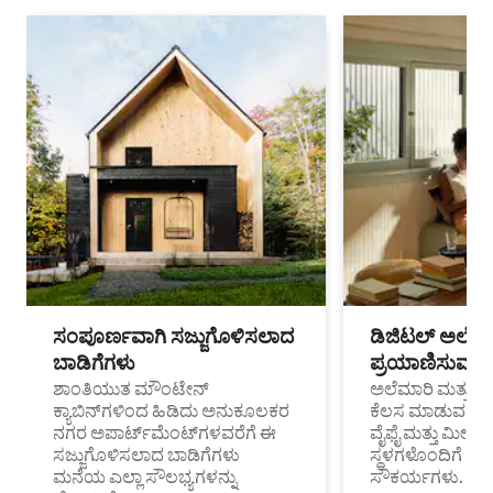
ಸಂಪೂರ್ಣವಾಗಿ ಸಜ್ಜುಗೊಳಿಸಲಾದ
ಡಿಜಿಟಲ್ ಅಲೆಮಾ
ಬಾಡಿಗೆಗಳು
ಪ್ರಯಾಣಿಸುವ ವೃತ
ಶಾಂತಿಯುತ ಮೌಂಟೇನ್
ಅಲೆಮಾರಿ ಮತ್ತು ದೂ
ಕ್ಯಾಬಿನ್‌ಗಳಿಂದ ಹಿಡಿದು ಅನುಕೂಲಕರ
ಕೆಲಸ ಮಾಡುವ ಪ್ರೊ
ನಗರ ಅಪಾರ್ಟ್‌ಮೆಂಟ್‌ಗಳವರೆಗೆ ಈ
ವೈಫೈ ಮತ್ತು ಮೀಸ
ಸಜ್ಜುಗೊಳಿಸಲಾದ ಬಾಡಿಗೆಗಳು
ಸ್ಥಳಗಳೊಂದಿಗೆ 
ಮನೆಯ ಎಲ್ಲಾ ಸೌಲಭ್ಯಗಳನ್ನು
ಸೌಕರ್ಯಗಳು.