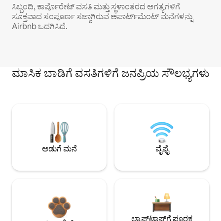
ಸಿಬ್ಬಂದಿ, ಕಾರ್ಪೊರೇಟ್ ವಸತಿ ಮತ್ತು ಸ್ಥಳಾಂತರದ ಅಗತ್ಯಗಳಿಗೆ
ಸೂಕ್ತವಾದ ಸಂಪೂರ್ಣ ಸಜ್ಜಾಗಿರುವ ಅಪಾರ್ಟ್‌ಮೆಂಟ್ ಮನೆಗಳನ್ನು
Airbnb ಒದಗಿಸಿದೆ.
ಮಾಸಿಕ ಬಾಡಿಗೆ ವಸತಿಗಳಿಗೆ ಜನಪ್ರಿಯ ಸೌಲಭ್ಯಗಳು
ಅಡುಗೆ ಮನೆ
ವೈಫೈ
ಲ್ಯಾಪ್‌ಟಾಪ್‌ಗೆ ಪೂರಕ