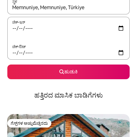
ಸ್ಥಳ
ಫಲಿತಾಂಶಗಳು ಲಭ್ಯವಿರುವಾಗ, ಅಪ್ ಮತ್ತು ಡೌನ್ ಬಾಣದ ಕೀಲಿಗಳೊಂದಿಗೆ ನ್ಯಾವಿಗೇಟ
ಚೆಕ್-ಇನ್
ಚೆಕ್-ಔಟ್
ಹುಡುಕಿ
ಹತ್ತಿರದ ಮಾಸಿಕ ಬಾಡಿಗೆಗಳು
ಗೆಸ್ಟ್‌ಗಳ ಅಚ್ಚುಮೆಚ್ಚಿನದು
ಗೆಸ್ಟ್‌ಗಳ ಅಚ್ಚುಮೆಚ್ಚಿನದು