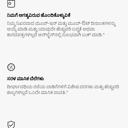
ನಿಮಗೆ ಅಗತ್ಯವಿರುವ ಹೊಂದಿಕೊಳ್ಳುವಿಕೆ
ನಿಮ್ಮ ನಿಖರವಾದ ಮೂವ್-ಇನ್ ಮತ್ತು ಮೂವ್-ಔಟ್ ದಿನಾಂಕಗಳನ್ನು
ಆಯ್ಕೆ ಮಾಡಿ ಮತ್ತು ಯಾವುದೇ ಹೆಚ್ಚುವರಿ ಬದ್ಧತೆ ಅಥವಾ
ಕಾಗದಪತ್ರಗಳಿಲ್ಲದೆ ಆನ್‌ಲೈನ್‌ನಲ್ಲಿ ಸುಲಭವಾಗಿ ಬುಕ್ ಮಾಡಿ.*
ಸರಳ ಮಾಸಿಕ ಬೆಲೆಗಳು
ದೀರ್ಘಾವಧಿಯ ರಜೆಯ ಬಾಡಿಗೆಗಳಿಗೆ ವಿಶೇಷ ದರಗಳು ಮತ್ತು ಹೆಚ್ಚುವರಿ
ಶುಲ್ಕಗಳಿಲ್ಲದೆ ಒಂದೇ ಮಾಸಿಕ ಪಾವತಿ.*