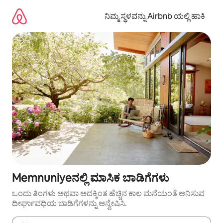
ವಿಷಯಕ್ಕೆ
ಹೋಗಿ
ನಿಮ್ಮ ಸ್ಥಳವನ್ನು Airbnb ಯಲ್ಲಿ ಹಾಕಿ
Memnuniyeನಲ್ಲಿ ಮಾಸಿಕ ಬಾಡಿಗೆಗಳು
ಒಂದು ತಿಂಗಳು ಅಥವಾ ಅದಕ್ಕಿಂತ ಹೆಚ್ಚಿನ ಕಾಲ ಮನೆಯಂತೆ ಅನಿಸುವ
ದೀರ್ಘಾವಧಿಯ ಬಾಡಿಗೆಗಳನ್ನು ಅನ್ವೇಷಿಸಿ.