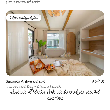
ನಿಮ್ಮ ಸಪಾಂಕಾ ಸರೋವರ
ಗೆಸ್ಟ್‌ಗಳ ಅಚ್ಚುಮೆಚ್ಚಿನದು
ಗೆಸ್ಟ್‌ಗಳ ಅಚ್ಚುಮೆಚ್ಚಿನದು
Sapanca Arifiye ನಲ್ಲಿ ಮನೆ
5 ರಲ್ಲಿ 5 ಸರ
5 (40)
ಸಪಾಂಕಾ ಬಾಲಿ ವಿಲ್ಲಾ - ಬಿಸಿಯಾದ ಪೂಲ್.
ಮನೆಯ ಸೌಕರ್ಯಗಳು ಮತ್ತು ಉತ್ತಮ ಮಾಸಿಕ
ದರಗಳು