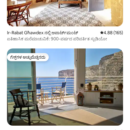
Ir-Rabat Għawdex ನಲ್ಲಿ ಅಪಾರ್ಟ್‌ಮಂಟ್
5 ರಲ್ಲಿ 4.88 ಸರಾ
4.88 (165)
ಐತಿಹಾಸಿಕ ಮರೆಮಾಚುವಿಕೆ: 900-ವರ್ಷದ ಪರಿವರ್ತಿತ ಸ್ಟುಡಿಯೋ
ಗೆಸ್ಟ್‌ಗಳ ಅಚ್ಚುಮೆಚ್ಚಿನದು
ಗೆಸ್ಟ್‌ಗಳ ಅಚ್ಚುಮೆಚ್ಚಿನದು