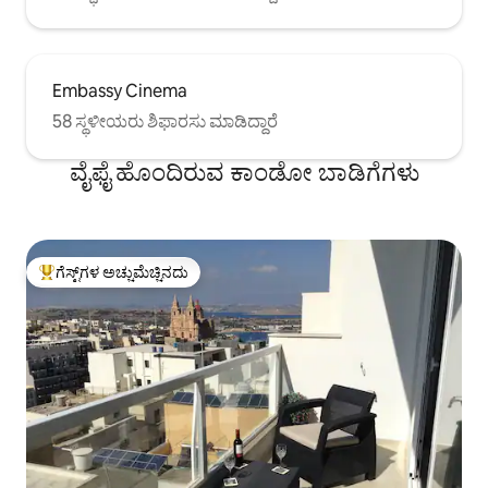
Embassy Cinema
58 ಸ್ಥಳೀಯರು ಶಿಫಾರಸು ಮಾಡಿದ್ದಾರೆ
ವೈಫೈ ಹೊಂದಿರುವ ಕಾಂಡೋ ಬಾಡಿಗೆಗಳು
ಗೆಸ್ಟ್‌ಗಳ ಅಚ್ಚುಮೆಚ್ಚಿನದು
ಗೆಸ್ಟ್‌ಗಳಿಗೆ ಅತಿ ಹೆಚ್ಚು ಅಚ್ಚುಮೆಚ್ಚಿನದು