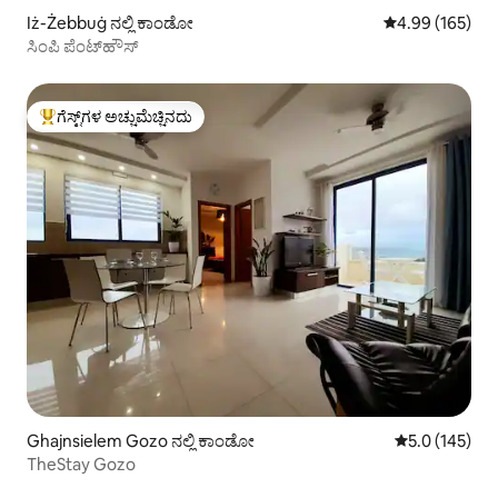
Iż-Żebbuġ ನಲ್ಲಿ ಕಾಂಡೋ
5 ರಲ್ಲಿ 4.99 ಸರಾ
4.99 (165)
ಸಿಂಪಿ ಪೆಂಟ್‌ಹೌಸ್
ಗೆಸ್ಟ್‌ಗಳ ಅಚ್ಚುಮೆಚ್ಚಿನದು
ಗೆಸ್ಟ್‌ಗಳಿಗೆ ಅತಿ ಹೆಚ್ಚು ಅಚ್ಚುಮೆಚ್ಚಿನದು
Ghajnsielem Gozo ನಲ್ಲಿ ಕಾಂಡೋ
5 ರಲ್ಲಿ 5.0 ಸರಾ
5.0 (145)
TheStay Gozo