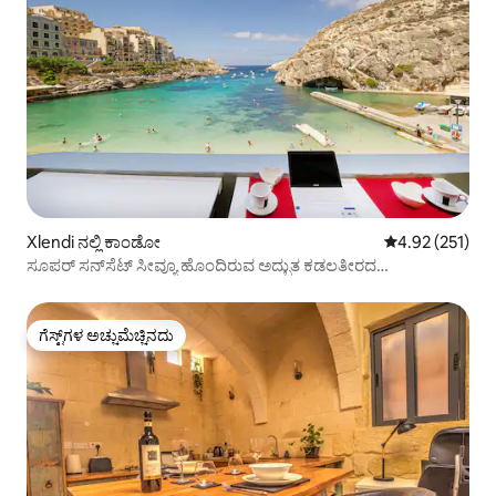
Xlendi ನಲ್ಲಿ ಕಾಂಡೋ
5 ರಲ್ಲಿ 4.92 ಸರಾ
4.92 (251)
ಸೂಪರ್ ಸನ್‌ಸೆಟ್ ಸೀವ್ಯೂ ಹೊಂದಿರುವ ಅದ್ಭುತ ಕಡಲತೀರದ
ಅಪಾರ್ಟ್‌ಮೆಂಟ್
ಗೆಸ್ಟ್‌ಗಳ ಅಚ್ಚುಮೆಚ್ಚಿನದು
ಗೆಸ್ಟ್‌ಗಳ ಅಚ್ಚುಮೆಚ್ಚಿನದು