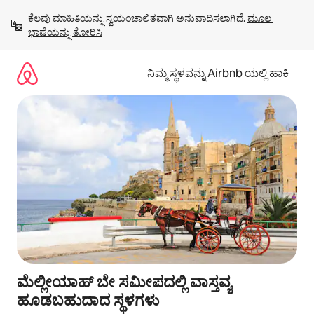
ವಿಷಯಕ್ಕೆ
ಕೆಲವು ಮಾಹಿತಿಯನ್ನು ಸ್ವಯಂಚಾಲಿತವಾಗಿ ಅನುವಾದಿಸಲಾಗಿದೆ. 
ಮೂಲ 
ಹೋಗಿ
ಭಾಷೆಯನ್ನು ತೋರಿಸಿ
ನಿಮ್ಮ ಸ್ಥಳವನ್ನು Airbnb ಯಲ್ಲಿ ಹಾಕಿ
ಮೆಲ್ಲೀಯಾಹ್ ಬೇ ಸಮೀಪದಲ್ಲಿ ವಾಸ್ತವ್ಯ
ಹೂಡಬಹುದಾದ ಸ್ಥಳಗಳು