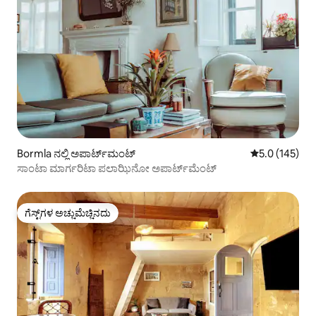
Bormla ನಲ್ಲಿ ಅಪಾರ್ಟ್‌ಮಂಟ್
5 ರಲ್ಲಿ 5.0 ಸರಾ
5.0 (145)
ಸಾಂಟಾ ಮಾರ್ಗರಿಟಾ ಪಲಾಝಿನೋ ಅಪಾರ್ಟ್‌ಮೆಂಟ್
ಗೆಸ್ಟ್‌ಗಳ ಅಚ್ಚುಮೆಚ್ಚಿನದು
ಗೆಸ್ಟ್‌ಗಳ ಅಚ್ಚುಮೆಚ್ಚಿನದು