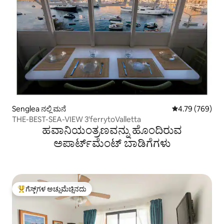
Senglea ನಲ್ಲಿ ಮನೆ
5 ರಲ್ಲಿ 4.79 ಸರಾ
4.79 (769)
THE-BEST-SEA-VIEW 3'ferrytoValletta
ಹವಾನಿಯಂತ್ರಣವನ್ನು ಹೊಂದಿರುವ
ಅಪಾರ್ಟ್‌ಮೆಂಟ್‌ ಬಾಡಿಗೆಗಳು
ಗೆಸ್ಟ್‌ಗಳ ಅಚ್ಚುಮೆಚ್ಚಿನದು
ಗೆಸ್ಟ್‌ಗಳಿಗೆ ಅತಿ ಹೆಚ್ಚು ಅಚ್ಚುಮೆಚ್ಚಿನದು