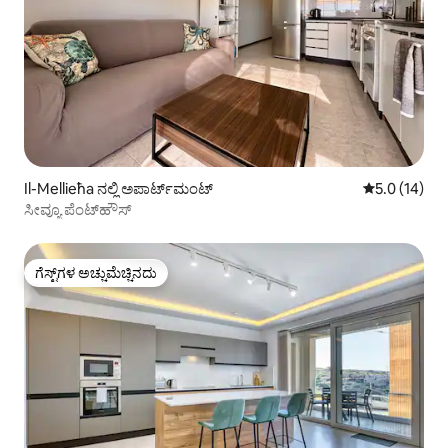
Il-Mellieħa ನಲ್ಲಿ ಅಪಾರ್ಟ್‌ಮಂಟ್
5 ರಲ್ಲಿ 5.0 ಸರ
5.0 (14)
ಸೀವ್ಯೂ ಪೆಂಟ್‌ಹೌಸ್
ಗೆಸ್ಟ್‌ಗಳ ಅಚ್ಚುಮೆಚ್ಚಿನದು
ಗೆಸ್ಟ್‌ಗಳ ಅಚ್ಚುಮೆಚ್ಚಿನದು