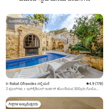
ಸೂಪರ್‌ಹೋಸ್ಟ್
ಸೂಪರ್‌ಹೋಸ್ಟ್
Ir-Rabat Għawdex ನಲ್ಲಿ ಮನೆ
5 ರಲ್ಲಿ 4.9 ಸರಾ
4.9 (178)
2 ಪೂಲ್‌ಗಳು + ಇನ್‌ಕ್ರೆಡಿಬಲ್ ಗಾರ್ಡನ್ ಹೊಂದಿರುವ 300y/o ಗೊಜೊ
ವಿಲ್ಲಾ
ಗೆಸ್ಟ್‌ಗಳ ಅಚ್ಚುಮೆಚ್ಚಿನದು
ಗೆಸ್ಟ್‌ಗಳ ಅಚ್ಚುಮೆಚ್ಚಿನದು