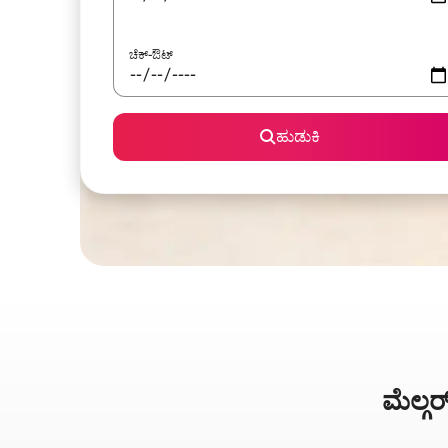
ಚೆಕ್-ಔಟ್
ಹುಡುಕಿ
ಮೆಲ್ಗರ