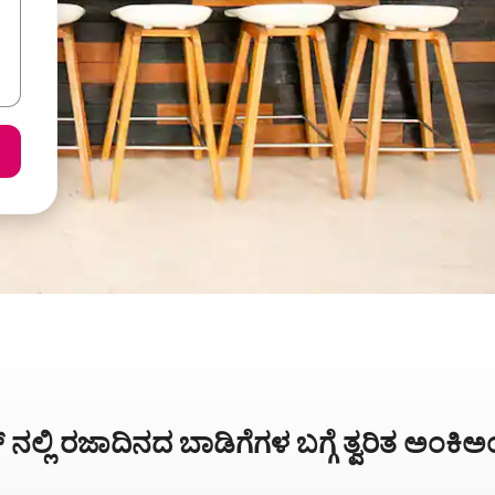
್ ನಲ್ಲಿ ರಜಾದಿನದ ಬಾಡಿಗೆಗಳ ಬಗ್ಗೆ ತ್ವರಿತ ಅಂಕ