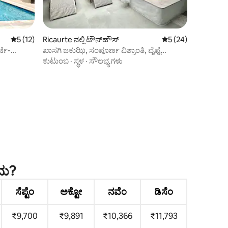
5 ರಲ್ಲಿ 5 ಸರಾಸರಿ ರೇಟಿಂಗ್, 12 ವಿಮರ್ಶೆಗಳು
5 (12)
Ricaurte ನಲ್ಲಿ ಟೌನ್‌ಹೌಸ್
5 ರಲ್ಲಿ 5 ಸರಾಸರಿ ರೇಟಿ
5 (24)
ಖಾಸಗಿ ಜಕುಝಿ, ಸಂಪೂರ್ಣ ವಿಶ್ರಾಂತಿ, ವೈಫೈ
ಹೊಂದಿರುವ ಮನೆ.
ಕುಟುಂಬ
·
ಸ್ಥಳ
·
ಸೌಲಭ್ಯಗಳು
ದು?
ಸೆಪ್ಟೆಂ
ಅಕ್ಟೋ
ನವೆಂ
ಡಿಸೆಂ
₹9,700
₹9,891
₹10,366
₹11,793