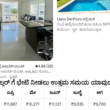
Llano Del Pozo ನಲ್ಲಿ ಮನೆ
ನಿಂಬೆ ಹಣ್ಣಿನೊಂದಿಗೆ ಕಾಸಾ ಟಕಿಲಾ ರಿಕೌರ್ಟೆ-
ಗಿರಾರ್ಡೋಟ್
ಕುಟುಂಬ
·
ಸ್ಥಳ
·
ಹವಾನಿಯಂತ್ರಣ
ಂಗ್, 6 ವಿಮರ್ಶೆಗಳು
ಲಿ ಅಪಾರ್ಟ್‌ಮಂಟ್
5 ರಲ್ಲಿ 4.86 ಸರಾಸರಿ ರೇಟಿಂಗ್, 29 ವಿಮರ್ಶೆಗಳು
4.86 (29)
್ಲಿ ಅಪಾರ್ಟ್‌ಮೆಂಟ್, ಅತ್ಯುತ್ತಮ ನೋಟ,
ಿಗೆ
ಟುಂಬ
·
ಸ್ವಚ್ಛತೆ
ಲ್ಗರ್ ಗೆ ಭೇಟಿ ನೀಡಲು ಉತ್ತಮ ಸಮಯ ಯಾವು
ಏಪ್ರಿ
ಮೇ
ಜೂನ್
ಜುಲೈ
ಆಗ
₹11,697
₹10,271
₹11,127
₹9,035
₹9,700