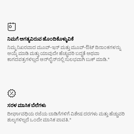
ನಿಮಗೆ ಅಗತ್ಯವಿರುವ ಹೊಂದಿಕೊಳ್ಳುವಿಕೆ
ನಿಮ್ಮ ನಿಖರವಾದ ಮೂವ್-ಇನ್ ಮತ್ತು ಮೂವ್-ಔಟ್ ದಿನಾಂಕಗಳನ್ನು
ಆಯ್ಕೆ ಮಾಡಿ ಮತ್ತು ಯಾವುದೇ ಹೆಚ್ಚುವರಿ ಬದ್ಧತೆ ಅಥವಾ
ಕಾಗದಪತ್ರಗಳಿಲ್ಲದೆ ಆನ್‌ಲೈನ್‌ನಲ್ಲಿ ಸುಲಭವಾಗಿ ಬುಕ್ ಮಾಡಿ.*
ಸರಳ ಮಾಸಿಕ ಬೆಲೆಗಳು
ದೀರ್ಘಾವಧಿಯ ರಜೆಯ ಬಾಡಿಗೆಗಳಿಗೆ ವಿಶೇಷ ದರಗಳು ಮತ್ತು ಹೆಚ್ಚುವರಿ
ಶುಲ್ಕಗಳಿಲ್ಲದೆ ಒಂದೇ ಮಾಸಿಕ ಪಾವತಿ.*