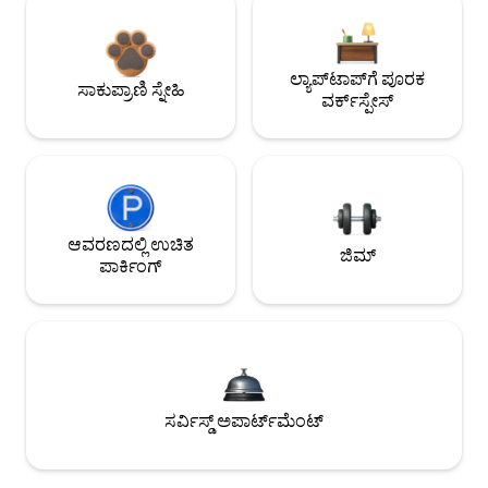
ಲ್ಯಾಪ್‌ಟಾಪ್‌ಗೆ ಪೂರಕ
ಸಾಕುಪ್ರಾಣಿ ಸ್ನೇಹಿ
ವರ್ಕ್‌ಸ್ಪೇಸ್
ಆವರಣದಲ್ಲಿ ಉಚಿತ
ಜಿಮ್
ಪಾರ್ಕಿಂಗ್
ಸರ್ವಿಸ್ಡ್ ಅಪಾರ್ಟ್‌ಮೆಂಟ್