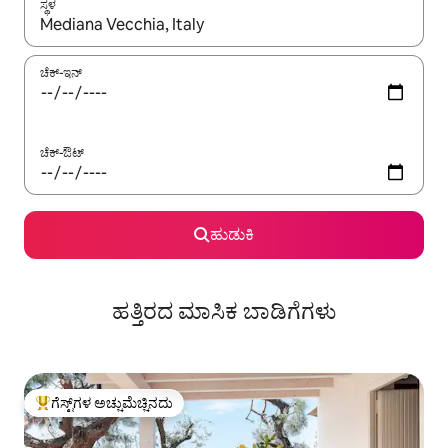
ಸ್ಥಳ
ಫಲಿತಾಂಶಗಳು ಲಭ್ಯವಿರುವಾಗ, ಅಪ್ ಮತ್ತು ಡೌನ್ ಬಾಣದ ಕೀಲಿಗಳೊಂದಿಗೆ ನ್ಯಾವಿಗೇಟ
ಚೆಕ್-ಇನ್
ಚೆಕ್-ಔಟ್
ಹುಡುಕಿ
ಹತ್ತಿರದ ಮಾಸಿಕ ಬಾಡಿಗೆಗಳು
ಗೆಸ್ಟ್‌ಗಳ ಅಚ್ಚುಮೆಚ್ಚಿನದು
ಗೆಸ್ಟ್‌ಗಳಿಗೆ ಅತಿ ಹೆಚ್ಚು ಅಚ್ಚುಮೆಚ್ಚಿನದು