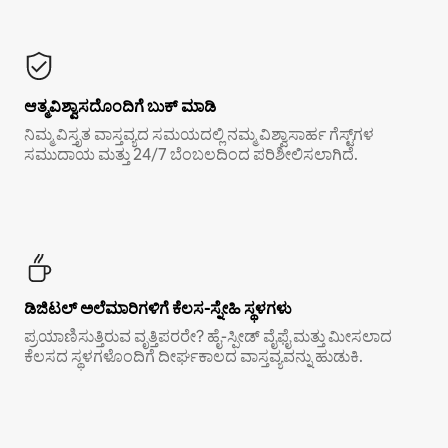
ಆತ್ಮವಿಶ್ವಾಸದೊಂದಿಗೆ ಬುಕ್ ಮಾಡಿ
ನಿಮ್ಮ ವಿಸ್ತೃತ ವಾಸ್ತವ್ಯದ ಸಮಯದಲ್ಲಿ ನಮ್ಮ ವಿಶ್ವಾಸಾರ್ಹ ಗೆಸ್ಟ್‌ಗಳ
ಸಮುದಾಯ ಮತ್ತು 24/7 ಬೆಂಬಲದಿಂದ ಪರಿಶೀಲಿಸಲಾಗಿದೆ.
ಡಿಜಿಟಲ್ ಅಲೆಮಾರಿಗಳಿಗೆ ಕೆಲಸ-ಸ್ನೇಹಿ ಸ್ಥಳಗಳು
ಪ್ರಯಾಣಿಸುತ್ತಿರುವ ವೃತ್ತಿಪರರೇ? ಹೈ-ಸ್ಪೀಡ್ ವೈಫೈ ಮತ್ತು ಮೀಸಲಾದ
ಕೆಲಸದ ಸ್ಥಳಗಳೊಂದಿಗೆ ದೀರ್ಘಕಾಲದ ವಾಸ್ತವ್ಯವನ್ನು ಹುಡುಕಿ.