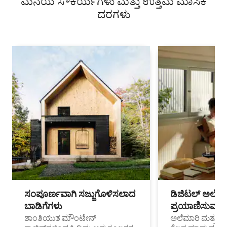
ಮನೆಯ ಸೌಕರ್ಯಗಳು ಮತ್ತು ಉತ್ತಮ ಮಾಸಿಕ
ದರಗಳು
ಸಂಪೂರ್ಣವಾಗಿ ಸಜ್ಜುಗೊಳಿಸಲಾದ
ಡಿಜಿಟಲ್ ಅಲೆಮಾ
ಬಾಡಿಗೆಗಳು
ಪ್ರಯಾಣಿಸುವ ವೃತ
ಶಾಂತಿಯುತ ಮೌಂಟೇನ್
ಅಲೆಮಾರಿ ಮತ್ತು ದೂ