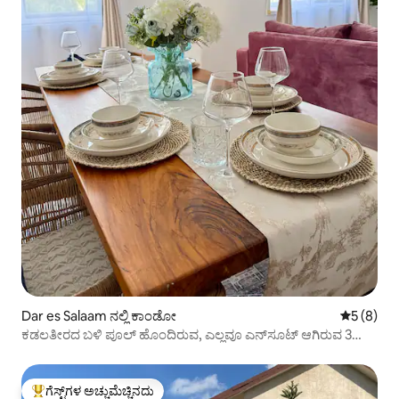
Dar es Salaam ನಲ್ಲಿ ಕಾಂಡೋ
5 ರಲ್ಲಿ 5 
5 (8)
ಕಡಲತೀರದ ಬಳಿ ಪೂಲ್ ಹೊಂದಿರುವ, ಎಲ್ಲವೂ ಎನ್‌ಸೂಟ್ ಆಗಿರುವ 3
ಬೆಡ್‌ರೂಮ್
ಗೆಸ್ಟ್‌ಗಳ ಅಚ್ಚುಮೆಚ್ಚಿನದು
ಗೆಸ್ಟ್‌ಗಳಿಗೆ ಅತಿ ಹೆಚ್ಚು ಅಚ್ಚುಮೆಚ್ಚಿನದು