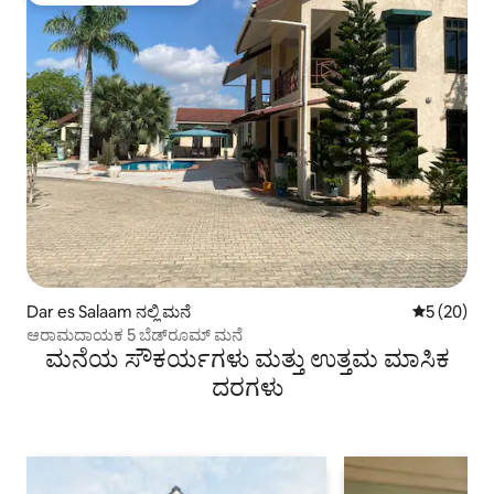
Dar es Salaam ನಲ್ಲಿ ಮನೆ
5 ರಲ್ಲಿ 5 ಸರ
5 (20)
ಆರಾಮದಾಯಕ 5 ಬೆಡ್‌ರೂಮ್ ಮನೆ
ಮನೆಯ ಸೌಕರ್ಯಗಳು ಮತ್ತು ಉತ್ತಮ ಮಾಸಿಕ
ದರಗಳು