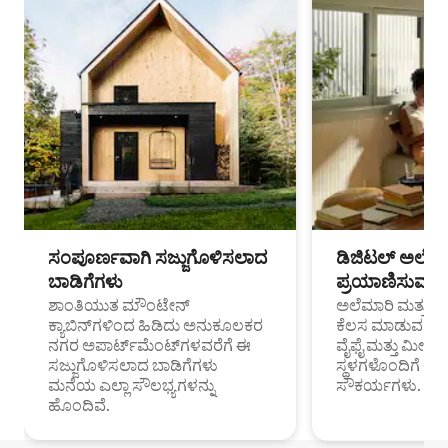
ಸಂಪೂರ್ಣವಾಗಿ ಸಜ್ಜುಗೊಳಿಸಲಾದ
ಡಿಜಿಟಲ್ ಅಲೆಮಾ
ಬಾಡಿಗೆಗಳು
ಪ್ರಯಾಣಿಸುವ ವೃತ
ಶಾಂತಿಯುತ ಮೌಂಟೇನ್
ಅಲೆಮಾರಿ ಮತ್ತು ದೂ
ಕ್ಯಾಬಿನ್‌ಗಳಿಂದ ಹಿಡಿದು ಅನುಕೂಲಕರ
ಕೆಲಸ ಮಾಡುವ ಪ್ರೊ
ನಗರ ಅಪಾರ್ಟ್‌ಮೆಂಟ್‌ಗಳವರೆಗೆ ಈ
ವೈಫೈ ಮತ್ತು ಮೀಸ
ಸಜ್ಜುಗೊಳಿಸಲಾದ ಬಾಡಿಗೆಗಳು
ಸ್ಥಳಗಳೊಂದಿಗೆ 
ಮನೆಯ ಎಲ್ಲಾ ಸೌಲಭ್ಯಗಳನ್ನು
ಸೌಕರ್ಯಗಳು.
ಹೊಂದಿವೆ.