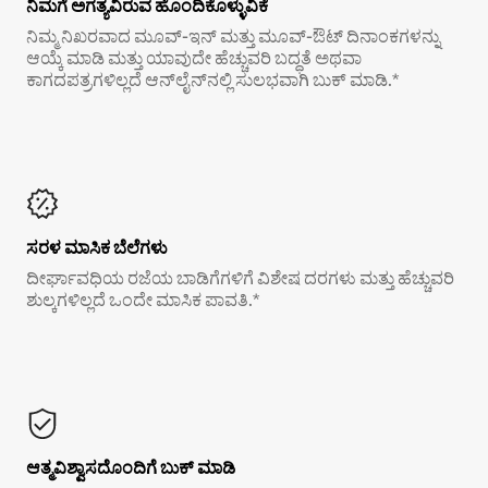
ನಿಮಗೆ ಅಗತ್ಯವಿರುವ ಹೊಂದಿಕೊಳ್ಳುವಿಕೆ
ನಿಮ್ಮ ನಿಖರವಾದ ಮೂವ್-ಇನ್ ಮತ್ತು ಮೂವ್-ಔಟ್ ದಿನಾಂಕಗಳನ್ನು
ಆಯ್ಕೆ ಮಾಡಿ ಮತ್ತು ಯಾವುದೇ ಹೆಚ್ಚುವರಿ ಬದ್ಧತೆ ಅಥವಾ
ಕಾಗದಪತ್ರಗಳಿಲ್ಲದೆ ಆನ್‌ಲೈನ್‌ನಲ್ಲಿ ಸುಲಭವಾಗಿ ಬುಕ್ ಮಾಡಿ.*
ಸರಳ ಮಾಸಿಕ ಬೆಲೆಗಳು
ದೀರ್ಘಾವಧಿಯ ರಜೆಯ ಬಾಡಿಗೆಗಳಿಗೆ ವಿಶೇಷ ದರಗಳು ಮತ್ತು ಹೆಚ್ಚುವರಿ
ಶುಲ್ಕಗಳಿಲ್ಲದೆ ಒಂದೇ ಮಾಸಿಕ ಪಾವತಿ.*
ಆತ್ಮವಿಶ್ವಾಸದೊಂದಿಗೆ ಬುಕ್ ಮಾಡಿ