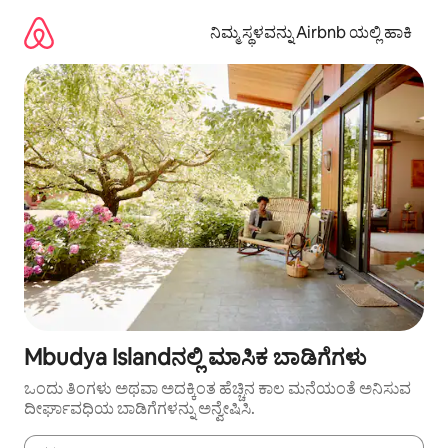
ವಿಷಯಕ್ಕೆ
ಹೋಗಿ
ನಿಮ್ಮ ಸ್ಥಳವನ್ನು Airbnb ಯಲ್ಲಿ ಹಾಕಿ
Mbudya Islandನಲ್ಲಿ ಮಾಸಿಕ ಬಾಡಿಗೆಗಳು
ಒಂದು ತಿಂಗಳು ಅಥವಾ ಅದಕ್ಕಿಂತ ಹೆಚ್ಚಿನ ಕಾಲ ಮನೆಯಂತೆ ಅನಿಸುವ
ದೀರ್ಘಾವಧಿಯ ಬಾಡಿಗೆಗಳನ್ನು ಅನ್ವೇಷಿಸಿ.