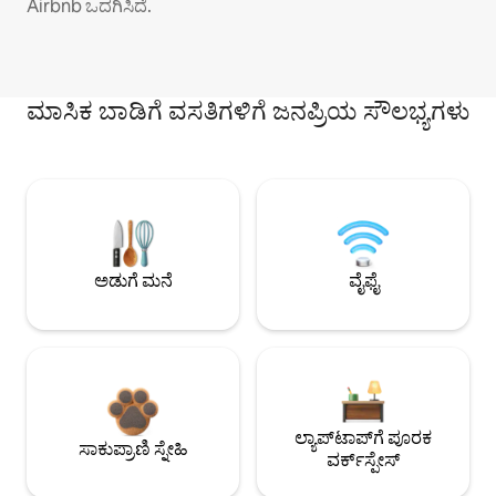
Airbnb ಒದಗಿಸಿದೆ.
ಮಾಸಿಕ ಬಾಡಿಗೆ ವಸತಿಗಳಿಗೆ ಜನಪ್ರಿಯ ಸೌಲಭ್ಯಗಳು
ಅಡುಗೆ ಮನೆ
ವೈಫೈ
ಲ್ಯಾಪ್‌ಟಾಪ್‌ಗೆ ಪೂರಕ
ಸಾಕುಪ್ರಾಣಿ ಸ್ನೇಹಿ
ವರ್ಕ್‌ಸ್ಪೇಸ್