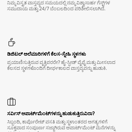
ನಿಮ್ಮ ವಿಸ್ತೃತ ವಾಸ್ತವ್ಯದ ಸಮಯದಲ್ಲಿ ನಮ್ಮ ವಿಶ್ವಾಸಾರ್ಹ ಗೆಸ್ಟ್‌ಗಳ
ಸಮುದಾಯ ಮತ್ತು 24/7 ಬೆಂಬಲದಿಂದ ಪರಿಶೀಲಿಸಲಾಗಿದೆ.
ಡಿಜಿಟಲ್ ಅಲೆಮಾರಿಗಳಿಗೆ ಕೆಲಸ-ಸ್ನೇಹಿ ಸ್ಥಳಗಳು
ಪ್ರಯಾಣಿಸುತ್ತಿರುವ ವೃತ್ತಿಪರರೇ? ಹೈ-ಸ್ಪೀಡ್ ವೈಫೈ ಮತ್ತು ಮೀಸಲಾದ
ಕೆಲಸದ ಸ್ಥಳಗಳೊಂದಿಗೆ ದೀರ್ಘಕಾಲದ ವಾಸ್ತವ್ಯವನ್ನು ಹುಡುಕಿ.
ಸರ್ವಿಸ್ ಅಪಾರ್ಟ್‌ಮೆಂಟ್‌ಗಳನ್ನು ಹುಡುಕುತ್ತಿರುವಿರಾ?
ಸಿಬ್ಬಂದಿ, ಕಾರ್ಪೊರೇಟ್ ವಸತಿ ಮತ್ತು ಸ್ಥಳಾಂತರದ ಅಗತ್ಯಗಳಿಗೆ
ಸೂಕ್ತವಾದ ಸಂಪೂರ್ಣ ಸಜ್ಜಾಗಿರುವ ಅಪಾರ್ಟ್‌ಮೆಂಟ್ ಮನೆಗಳನ್ನು