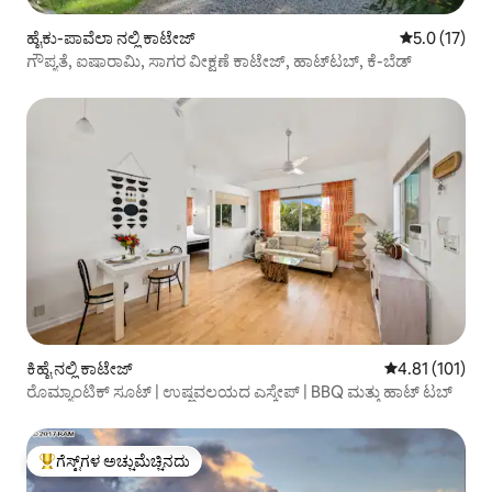
ಹೈಕು-ಪಾವೆಲಾ ನಲ್ಲಿ ಕಾಟೇಜ್
5 ರಲ್ಲಿ 5.0 ಸ
5.0 (17)
ಗೌಪ್ಯತೆ, ಐಷಾರಾಮಿ, ಸಾಗರ ವೀಕ್ಷಣೆ ಕಾಟೇಜ್, ಹಾಟ್‌ಟಬ್, ಕೆ-ಬೆಡ್
ಕಿಹೈ ನಲ್ಲಿ ಕಾಟೇಜ್
5 ರಲ್ಲಿ 4.81 ಸರಾ
4.81 (101)
ರೊಮ್ಯಾಂಟಿಕ್ ಸೂಟ್ | ಉಷ್ಣವಲಯದ ಎಸ್ಕೇಪ್ | BBQ ಮತ್ತು ಹಾಟ್ ಟಬ್
ಗೆಸ್ಟ್‌ಗಳ ಅಚ್ಚುಮೆಚ್ಚಿನದು
ಗೆಸ್ಟ್‌ಗಳಿಗೆ ಅತಿ ಹೆಚ್ಚು ಅಚ್ಚುಮೆಚ್ಚಿನದು