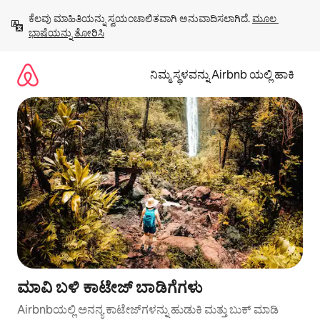
ವಿಷಯಕ್ಕೆ
ಕೆಲವು ಮಾಹಿತಿಯನ್ನು ಸ್ವಯಂಚಾಲಿತವಾಗಿ ಅನುವಾದಿಸಲಾಗಿದೆ. 
ಮೂಲ 
ಹೋಗಿ
ಭಾಷೆಯನ್ನು ತೋರಿಸಿ
ನಿಮ್ಮ ಸ್ಥಳವನ್ನು Airbnb ಯಲ್ಲಿ ಹಾಕಿ
ಮಾವಿ ಬಳಿ ಕಾಟೇಜ್ ಬಾಡಿಗೆಗಳು
Airbnbಯಲ್ಲಿ ಅನನ್ಯ ಕಾಟೇಜ್‌ಗಳನ್ನು ಹುಡುಕಿ ಮತ್ತು ಬುಕ್ ಮಾಡಿ