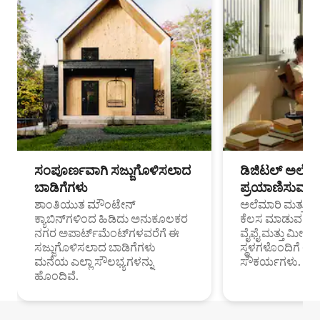
ಸಂಪೂರ್ಣವಾಗಿ ಸಜ್ಜುಗೊಳಿಸಲಾದ
ಡಿಜಿಟಲ್ ಅಲೆಮಾ
ಬಾಡಿಗೆಗಳು
ಪ್ರಯಾಣಿಸುವ ವೃತ
ಶಾಂತಿಯುತ ಮೌಂಟೇನ್
ಅಲೆಮಾರಿ ಮತ್ತು ದೂ
ಕ್ಯಾಬಿನ್‌ಗಳಿಂದ ಹಿಡಿದು ಅನುಕೂಲಕರ
ಕೆಲಸ ಮಾಡುವ ಪ್ರೊ
ನಗರ ಅಪಾರ್ಟ್‌ಮೆಂಟ್‌ಗಳವರೆಗೆ ಈ
ವೈಫೈ ಮತ್ತು ಮೀಸ
ಸಜ್ಜುಗೊಳಿಸಲಾದ ಬಾಡಿಗೆಗಳು
ಸ್ಥಳಗಳೊಂದಿಗೆ 
ಮನೆಯ ಎಲ್ಲಾ ಸೌಲಭ್ಯಗಳನ್ನು
ಸೌಕರ್ಯಗಳು.
ಹೊಂದಿವೆ.