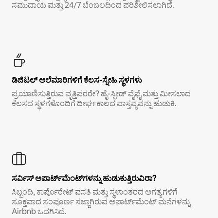
ಸಮುದಾಯ ಮತ್ತು 24/7 ಬೆಂಬಲದಿಂದ ಪರಿಶೀಲಿಸಲಾಗಿದೆ.
ಡಿಜಿಟಲ್ ಅಲೆಮಾರಿಗಳಿಗೆ ಕೆಲಸ-ಸ್ನೇಹಿ ಸ್ಥಳಗಳು
ಪ್ರಯಾಣಿಸುತ್ತಿರುವ ವೃತ್ತಿಪರರೇ? ಹೈ-ಸ್ಪೀಡ್ ವೈಫೈ ಮತ್ತು ಮೀಸಲಾದ
ಕೆಲಸದ ಸ್ಥಳಗಳೊಂದಿಗೆ ದೀರ್ಘಕಾಲದ ವಾಸ್ತವ್ಯವನ್ನು ಹುಡುಕಿ.
ಸರ್ವಿಸ್ ಅಪಾರ್ಟ್‌ಮೆಂಟ್‌ಗಳನ್ನು ಹುಡುಕುತ್ತಿರುವಿರಾ?
ಸಿಬ್ಬಂದಿ, ಕಾರ್ಪೊರೇಟ್ ವಸತಿ ಮತ್ತು ಸ್ಥಳಾಂತರದ ಅಗತ್ಯಗಳಿಗೆ
ಸೂಕ್ತವಾದ ಸಂಪೂರ್ಣ ಸಜ್ಜಾಗಿರುವ ಅಪಾರ್ಟ್‌ಮೆಂಟ್ ಮನೆಗಳನ್ನು
Airbnb ಒದಗಿಸಿದೆ.