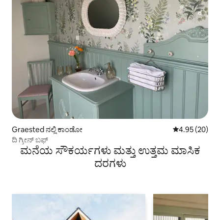
Graested ನಲ್ಲಿ ಕಾಂಡೋ
5 ರಲ್ಲಿ 4.95 ಸರ
4.95 (20)
ದಿ ಗ್ರೀನ್ ಬಫ್
ಮನೆಯ ಸೌಕರ್ಯಗಳು ಮತ್ತು ಉತ್ತಮ ಮಾಸಿಕ
ದರಗಳು