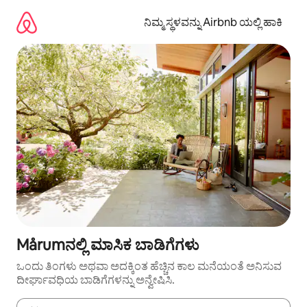
ವಿಷಯಕ್ಕೆ
ಹೋಗಿ
ನಿಮ್ಮ ಸ್ಥಳವನ್ನು Airbnb ಯಲ್ಲಿ ಹಾಕಿ
Mårumನಲ್ಲಿ ಮಾಸಿಕ ಬಾಡಿಗೆಗಳು
ಒಂದು ತಿಂಗಳು ಅಥವಾ ಅದಕ್ಕಿಂತ ಹೆಚ್ಚಿನ ಕಾಲ ಮನೆಯಂತೆ ಅನಿಸುವ
ದೀರ್ಘಾವಧಿಯ ಬಾಡಿಗೆಗಳನ್ನು ಅನ್ವೇಷಿಸಿ.