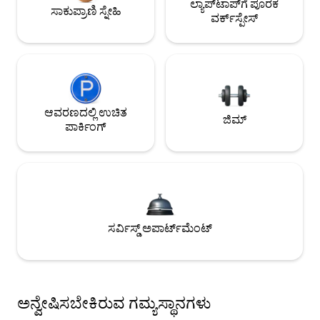
ಲ್ಯಾಪ್‌ಟಾಪ್‌ಗೆ ಪೂರಕ
ಸಾಕುಪ್ರಾಣಿ ಸ್ನೇಹಿ
ವರ್ಕ್‌ಸ್ಪೇಸ್
ಆವರಣದಲ್ಲಿ ಉಚಿತ
ಜಿಮ್
ಪಾರ್ಕಿಂಗ್
ಸರ್ವಿಸ್ಡ್ ಅಪಾರ್ಟ್‌ಮೆಂಟ್
ಅನ್ವೇಷಿಸಬೇಕಿರುವ ಗಮ್ಯಸ್ಥಾನಗಳು