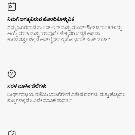
ನಿಮಗೆ ಅಗತ್ಯವಿರುವ ಹೊಂದಿಕೊಳ್ಳುವಿಕೆ
ನಿಮ್ಮ ನಿಖರವಾದ ಮೂವ್-ಇನ್ ಮತ್ತು ಮೂವ್-ಔಟ್ ದಿನಾಂಕಗಳನ್ನು
ಆಯ್ಕೆ ಮಾಡಿ ಮತ್ತು ಯಾವುದೇ ಹೆಚ್ಚುವರಿ ಬದ್ಧತೆ ಅಥವಾ
ಕಾಗದಪತ್ರಗಳಿಲ್ಲದೆ ಆನ್‌ಲೈನ್‌ನಲ್ಲಿ ಸುಲಭವಾಗಿ ಬುಕ್ ಮಾಡಿ.*
ಸರಳ ಮಾಸಿಕ ಬೆಲೆಗಳು
ದೀರ್ಘಾವಧಿಯ ರಜೆಯ ಬಾಡಿಗೆಗಳಿಗೆ ವಿಶೇಷ ದರಗಳು ಮತ್ತು ಹೆಚ್ಚುವರಿ
ಶುಲ್ಕಗಳಿಲ್ಲದೆ ಒಂದೇ ಮಾಸಿಕ ಪಾವತಿ.*