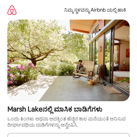
ವಿಷಯಕ್ಕೆ
ಹೋಗಿ
ನಿಮ್ಮ ಸ್ಥಳವನ್ನು Airbnb ಯಲ್ಲಿ ಹಾಕಿ
Marsh Lakeನಲ್ಲಿ ಮಾಸಿಕ ಬಾಡಿಗೆಗಳು
ಒಂದು ತಿಂಗಳು ಅಥವಾ ಅದಕ್ಕಿಂತ ಹೆಚ್ಚಿನ ಕಾಲ ಮನೆಯಂತೆ ಅನಿಸುವ
ದೀರ್ಘಾವಧಿಯ ಬಾಡಿಗೆಗಳನ್ನು ಅನ್ವೇಷಿಸಿ.