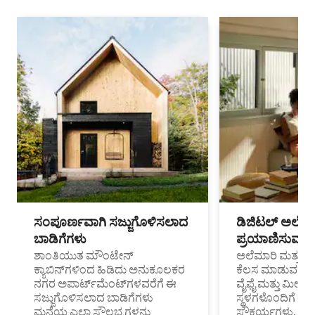
ಸಂಪೂರ್ಣವಾಗಿ ಸಜ್ಜುಗೊಳಿಸಲಾದ
ಡಿಜಿಟಲ್ ಅಲೆಮಾ
ಬಾಡಿಗೆಗಳು
ಪ್ರಯಾಣಿಸುವ ವೃತ
ಶಾಂತಿಯುತ ಮೌಂಟೇನ್
ಅಲೆಮಾರಿ ಮತ್ತು ದೂ
ಕ್ಯಾಬಿನ್‌ಗಳಿಂದ ಹಿಡಿದು ಅನುಕೂಲಕರ
ಕೆಲಸ ಮಾಡುವ ಪ್ರೊ
ನಗರ ಅಪಾರ್ಟ್‌ಮೆಂಟ್‌ಗಳವರೆಗೆ ಈ
ವೈಫೈ ಮತ್ತು ಮೀಸ
ಸಜ್ಜುಗೊಳಿಸಲಾದ ಬಾಡಿಗೆಗಳು
ಸ್ಥಳಗಳೊಂದಿಗೆ 
ಮನೆಯ ಎಲ್ಲಾ ಸೌಲಭ್ಯಗಳನ್ನು
ಸೌಕರ್ಯಗಳು.