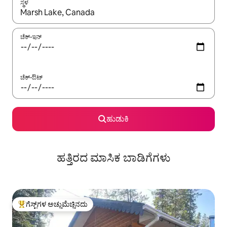
ಸ್ಥಳ
ಫಲಿತಾಂಶಗಳು ಲಭ್ಯವಿರುವಾಗ, ಅಪ್ ಮತ್ತು ಡೌನ್ ಬಾಣದ ಕೀಲಿಗಳೊಂದಿಗೆ ನ್ಯಾವಿಗೇಟ
ಚೆಕ್-ಇನ್
ಚೆಕ್-ಔಟ್
ಹುಡುಕಿ
ಹತ್ತಿರದ ಮಾಸಿಕ ಬಾಡಿಗೆಗಳು
ಗೆಸ್ಟ್‌ಗಳ ಅಚ್ಚುಮೆಚ್ಚಿನದು
ಗೆಸ್ಟ್‌ಗಳಿಗೆ ಅತಿ ಹೆಚ್ಚು ಅಚ್ಚುಮೆಚ್ಚಿನದು