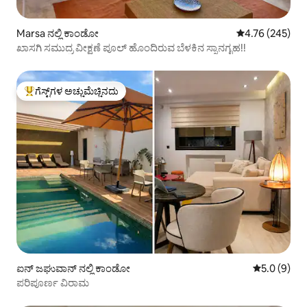
Marsa ನಲ್ಲಿ ಕಾಂಡೋ
5 ರಲ್ಲಿ 4.76 ಸರಾ
4.76 (245)
ಖಾಸಗಿ ಸಮುದ್ರ ವೀಕ್ಷಣೆ ಪೂಲ್ ಹೊಂದಿರುವ ಬೆಳಕಿನ ಸ್ನಾನಗೃಹ!!
ಗೆಸ್ಟ್‌ಗಳ ಅಚ್ಚುಮೆಚ್ಚಿನದು
ಗೆಸ್ಟ್‌ಗಳಿಗೆ ಅತಿ ಹೆಚ್ಚು ಅಚ್ಚುಮೆಚ್ಚಿನದು
ಐನ್ ಜಘುವಾನ್ ನಲ್ಲಿ ಕಾಂಡೋ
5 ರಲ್ಲಿ 5.0 ಸ
5.0 (9)
ಪರಿಪೂರ್ಣ ವಿರಾಮ