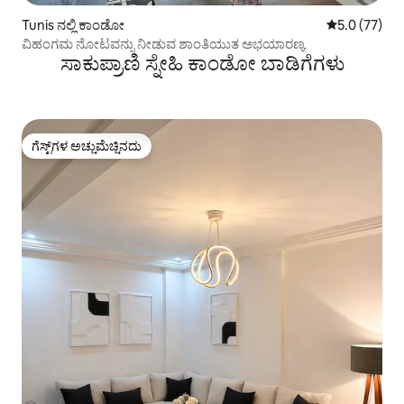
Tunis ನಲ್ಲಿ ಕಾಂಡೋ
5 ರಲ್ಲಿ 5.0 ಸರ
5.0 (77)
ವಿಹಂಗಮ ನೋಟವನ್ನು ನೀಡುವ ಶಾಂತಿಯುತ ಅಭಯಾರಣ್ಯ
ಸಾಕುಪ್ರಾಣಿ ಸ್ನೇಹಿ ಕಾಂಡೋ ಬಾಡಿಗೆಗಳು
ಗೆಸ್ಟ್‌ಗಳ ಅಚ್ಚುಮೆಚ್ಚಿನದು
ಗೆಸ್ಟ್‌ಗಳ ಅಚ್ಚುಮೆಚ್ಚಿನದು