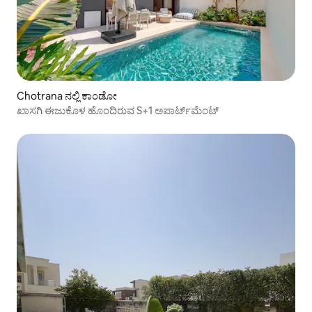
Chotrana ನಲ್ಲಿ ಕಾಂಡೋ
ಖಾಸಗಿ ಈಜುಕೊಳ ಹೊಂದಿರುವ S+1 ಅಪಾರ್ಟ್‌ಮೆಂಟ್