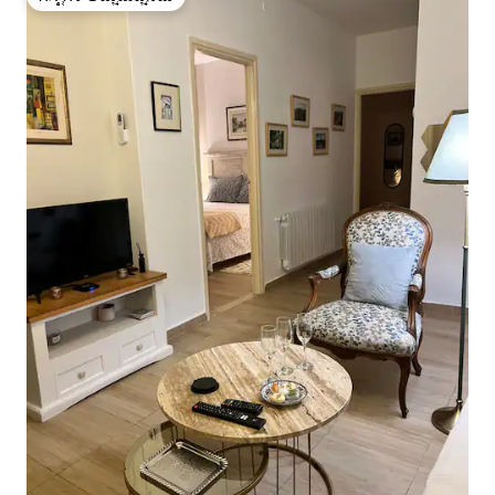
ಗೆಸ್ಟ್‌ಗಳ ಅಚ್ಚುಮೆಚ್ಚಿನದು