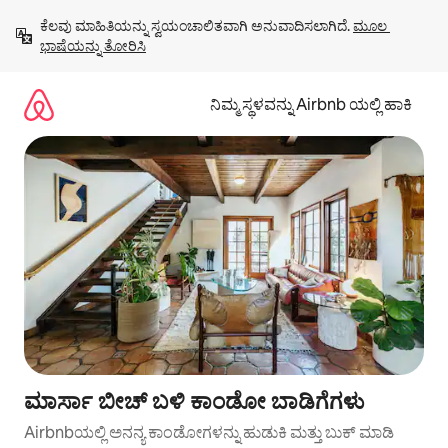
ವಿಷಯಕ್ಕೆ
ಕೆಲವು ಮಾಹಿತಿಯನ್ನು ಸ್ವಯಂಚಾಲಿತವಾಗಿ ಅನುವಾದಿಸಲಾಗಿದೆ. 
ಮೂಲ 
ಹೋಗಿ
ಭಾಷೆಯನ್ನು ತೋರಿಸಿ
ನಿಮ್ಮ ಸ್ಥಳವನ್ನು Airbnb ಯಲ್ಲಿ ಹಾಕಿ
ಮಾರ್ಸಾ ಬೀಚ್ ಬಳಿ ಕಾಂಡೋ ಬಾಡಿಗೆಗಳು
Airbnbಯಲ್ಲಿ ಅನನ್ಯ ಕಾಂಡೋಗಳನ್ನು ಹುಡುಕಿ ಮತ್ತು ಬುಕ್ ಮಾಡಿ