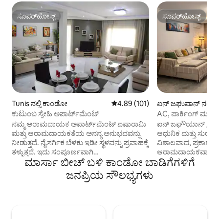
ಸೂಪರ್‌ಹೋಸ್ಟ್
ಸೂಪರ್‌ಹೋಸ್ಟ್
ಸೂಪರ್‌ಹೋಸ್ಟ್
ಸೂಪರ್‌ಹೋಸ್ಟ್
Tunis ನಲ್ಲಿ ಕಾಂಡೋ
5 ರಲ್ಲಿ 4.89 ಸರಾಸರಿ ರೇಟಿಂಗ್, 101 ವಿ
4.89 (101)
ಐನ್ ಜಘುವಾನ್ ನಲ್ಲಿ
ಕುಟುಂಬ ಸ್ನೇಹಿ ಅಪಾರ್ಟ್‌ಮೆಂಟ್
AC, ಪಾರ್ಕಿಂಗ್ ಮತ್ತು 
ವಿಶಾಲವಾದ 2BDR
ನಮ್ಮ ಆರಾಮದಾಯಕ ಅಪಾರ್ಟ್‌ಮೆಂಟ್ ಐಷಾರಾಮಿ
ಐನ್ ಜಘೌಯಾನ್ / ಲೆಸ್ ಪ
ಮತ್ತು ಆರಾಮದಾಯಕತೆಯ ಅನನ್ಯ ಅನುಭವವನ್ನು
ಆಧುನಿಕ ಮತ್ತು ಸುರಕ್ಷಿ
ನೀಡುತ್ತದೆ. ನೈಸರ್ಗಿಕ ಬೆಳಕು ಇಡೀ ಸ್ಥಳವನ್ನು ಪ್ರವಾಹಕ್ಕೆ
ವಿಶಾಲವಾದ, ಪ್ರಕಾಶಮ
ತಳ್ಳುತ್ತದೆ. ಇದು ಸಂಪೂರ್ಣವಾಗಿ
ಆರಾಮದಾಯಕವಾಗಿ ಸಜ್
ಮಾರ್ಸಾ ಬೀಚ್ ಬಳಿ ಕಾಂಡೋ ಬಾಡಿಗೆಗಳಿಗೆ
ಹವಾನಿಯಂತ್ರಿತವಾಗಿದೆ, ಉತ್ತಮ ಇಂಟರ್ನೆಟ್
ಬೆಡ್‌ರೂಮ್ ಅಪಾರ್ಟ್‌
ಸಂಪರ್ಕದೊಂದಿಗೆ ಕೇಂದ್ರೀಕೃತವಾಗಿದೆ. ಖಾಸಗಿ
ಕುಟುಂಬಗಳು, ಜೋಡಿಗಳ
ಜನಪ್ರಿಯ ಸೌಲಭ್ಯಗಳು
ಪಾರ್ಕಿಂಗ್ ಸ್ಥಳವನ್ನು ನೀಡಲಾಗುತ್ತದೆ . ನೆರೆಹೊರೆಯಲ್ಲಿ,
ಮತ್ತು ದೀರ್ಘಾವಧಿಯ ವಾಸ
ಅನೇಕ ರೆಸ್ಟೋರೆಂಟ್‌ಗಳು ,ಕೆಫೆಗಳು ಮತ್ತು
ಹೈ-ಸ್ಪೀಡ್ ಫೈಬರ್ Wi-
ಅಂಗಡಿಗಳು ಸ್ಥಳವನ್ನು ಸುತ್ತುವರೆದಿವೆ ಮತ್ತು ಕುಟುಂಬ
ಬಾಲ್ಕನಿ, ಸ್ವಯಂ ಚೆಕ್-
ತಿನ್ನುವ ಅನುಭವಗಳಿಗೆ ಪರಿಪೂರ್ಣವಾಗುತ್ತವೆ. ವಿಭಿನ್ನ
ಸ್ಥಳದೊಂದಿಗೆ. ಟುನಿಸ್
ಆಕರ್ಷಣೆಗಳು ಮತ್ತು ಮನರಂಜನಾ ತಾಣಗಳು
ನಿಲ್ದಾಣದಿಂದ ಕೇವಲ 10