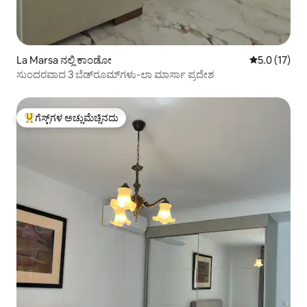
La Marsa ನಲ್ಲಿ ಕಾಂಡೋ
5 ರಲ್ಲಿ 5.0 ಸ
5.0 (17)
ಸುಂದರವಾದ 3 ಬೆಡ್‌ರೂಮ್‌ಗಳು-ಲಾ ಮಾರ್ಸಾ ಪ್ರದೇಶ
ಗೆಸ್ಟ್‌ಗಳ ಅಚ್ಚುಮೆಚ್ಚಿನದು
ಗೆಸ್ಟ್‌ಗಳಿಗೆ ಅತಿ ಹೆಚ್ಚು ಅಚ್ಚುಮೆಚ್ಚಿನದು