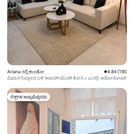
Ariana ನಲ್ಲಿ ಕಾಂಡೋ
5 ರಲ್ಲಿ 4.84 ಸರಾ
4.84 (118)
ವಿಮಾನ ನಿಲ್ದಾಣದ ಬಳಿ ಅಪಾರ್ಟ್‌ಮೆಂಟ್ ಕೋಸಿ + ಎಂಟ್ರೀ ಆಟೋನೋಮ್
ಗೆಸ್ಟ್‌ಗಳ ಅಚ್ಚುಮೆಚ್ಚಿನದು
ಗೆಸ್ಟ್‌ಗಳ ಅಚ್ಚುಮೆಚ್ಚಿನದು