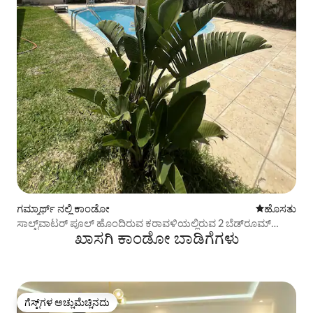
ಗಮ್ಮಾರ್ಥ್ ನಲ್ಲಿ ಕಾಂಡೋ
ವಾಸ್ತವ್ಯ ಹೂ
ಹೊಸತು
ಸಾಲ್ಟ್‌ವಾಟರ್ ಪೂಲ್ ಹೊಂದಿರುವ ಕರಾವಳಿಯಲ್ಲಿರುವ 2 ಬೆಡ್‌ರೂಮ್
ಖಾಸಗಿ ಕಾಂಡೋ ಬಾಡಿಗೆಗಳು
ಅಪಾರ್ಟ್‌ಮೆಂಟ್
ಗೆಸ್ಟ್‌ಗಳ ಅಚ್ಚುಮೆಚ್ಚಿನದು
ಗೆಸ್ಟ್‌ಗಳ ಅಚ್ಚುಮೆಚ್ಚಿನದು