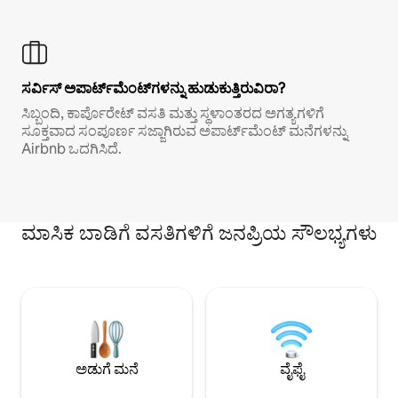
ಸರ್ವಿಸ್ ಅಪಾರ್ಟ್‌ಮೆಂಟ್‌ಗಳನ್ನು ಹುಡುಕುತ್ತಿರುವಿರಾ?
ಸಿಬ್ಬಂದಿ, ಕಾರ್ಪೊರೇಟ್ ವಸತಿ ಮತ್ತು ಸ್ಥಳಾಂತರದ ಅಗತ್ಯಗಳಿಗೆ
ಸೂಕ್ತವಾದ ಸಂಪೂರ್ಣ ಸಜ್ಜಾಗಿರುವ ಅಪಾರ್ಟ್‌ಮೆಂಟ್ ಮನೆಗಳನ್ನು
Airbnb ಒದಗಿಸಿದೆ.
ಮಾಸಿಕ ಬಾಡಿಗೆ ವಸತಿಗಳಿಗೆ ಜನಪ್ರಿಯ ಸೌಲಭ್ಯಗಳು
ಅಡುಗೆ ಮನೆ
ವೈಫೈ