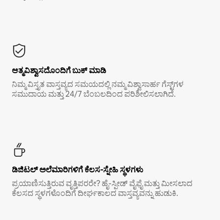
ಆತ್ಮವಿಶ್ವಾಸದೊಂದಿಗೆ ಬುಕ್ ಮಾಡಿ
ನಿಮ್ಮ ವಿಸ್ತೃತ ವಾಸ್ತವ್ಯದ ಸಮಯದಲ್ಲಿ ನಮ್ಮ ವಿಶ್ವಾಸಾರ್ಹ ಗೆಸ್ಟ್‌ಗಳ
ಸಮುದಾಯ ಮತ್ತು 24/7 ಬೆಂಬಲದಿಂದ ಪರಿಶೀಲಿಸಲಾಗಿದೆ.
ಡಿಜಿಟಲ್ ಅಲೆಮಾರಿಗಳಿಗೆ ಕೆಲಸ-ಸ್ನೇಹಿ ಸ್ಥಳಗಳು
ಪ್ರಯಾಣಿಸುತ್ತಿರುವ ವೃತ್ತಿಪರರೇ? ಹೈ-ಸ್ಪೀಡ್ ವೈಫೈ ಮತ್ತು ಮೀಸಲಾದ
ಕೆಲಸದ ಸ್ಥಳಗಳೊಂದಿಗೆ ದೀರ್ಘಕಾಲದ ವಾಸ್ತವ್ಯವನ್ನು ಹುಡುಕಿ.