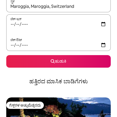
ಸ್ಥಳ
ಫಲಿತಾಂಶಗಳು ಲಭ್ಯವಿರುವಾಗ, ಅಪ್ ಮತ್ತು ಡೌನ್ ಬಾಣದ ಕೀಲಿಗಳೊಂದಿಗೆ ನ್ಯಾವಿಗೇಟ
ಚೆಕ್-ಇನ್
ಚೆಕ್-ಔಟ್
ಹುಡುಕಿ
ಹತ್ತಿರದ ಮಾಸಿಕ ಬಾಡಿಗೆಗಳು
ಗೆಸ್ಟ್‌ಗಳ ಅಚ್ಚುಮೆಚ್ಚಿನದು
ಗೆಸ್ಟ್‌ಗಳ ಅಚ್ಚುಮೆಚ್ಚಿನದು