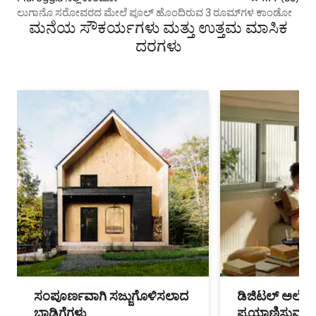
ಲುಗಾನೊ ಸರೋವರದ ಮೇಲೆ ಪೂಲ್ ಹೊಂದಿರುವ 3 ರೂಮ್‌ಗಳ ಕಾಂಡೋ
ಮನೆಯ ಸೌಕರ್ಯಗಳು ಮತ್ತು ಉತ್ತಮ ಮಾಸಿಕ
ದರಗಳು
ಸಂಪೂರ್ಣವಾಗಿ ಸಜ್ಜುಗೊಳಿಸಲಾದ
ಡಿಜಿಟಲ್ ಅಲೆಮಾ
ಬಾಡಿಗೆಗಳು
ಪ್ರಯಾಣಿಸುವ ವೃತ