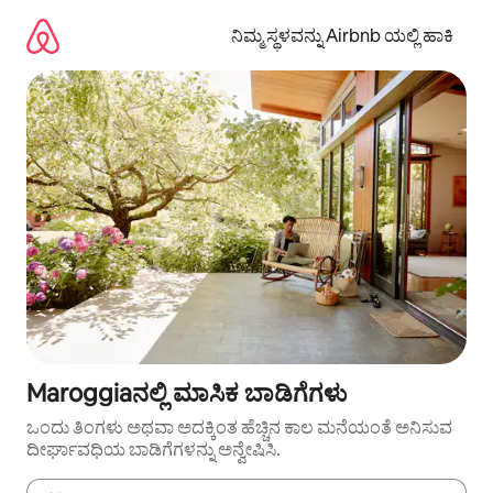
ವಿಷಯಕ್ಕೆ
ಹೋಗಿ
ನಿಮ್ಮ ಸ್ಥಳವನ್ನು Airbnb ಯಲ್ಲಿ ಹಾಕಿ
Maroggiaನಲ್ಲಿ ಮಾಸಿಕ ಬಾಡಿಗೆಗಳು
ಒಂದು ತಿಂಗಳು ಅಥವಾ ಅದಕ್ಕಿಂತ ಹೆಚ್ಚಿನ ಕಾಲ ಮನೆಯಂತೆ ಅನಿಸುವ
ದೀರ್ಘಾವಧಿಯ ಬಾಡಿಗೆಗಳನ್ನು ಅನ್ವೇಷಿಸಿ.