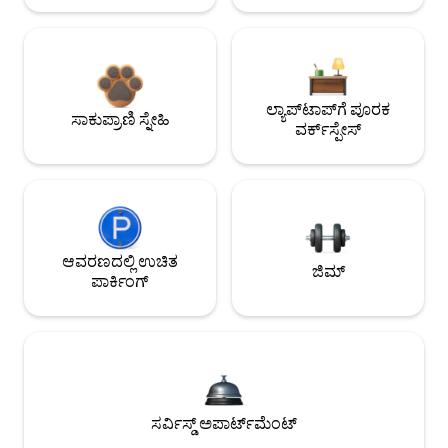
ಲ್ಯಾಪ್‌ಟಾಪ್‌ಗೆ ಪೂರಕ
ಸಾಕುಪ್ರಾಣಿ ಸ್ನೇಹಿ
ವರ್ಕ್‌ಸ್ಪೇಸ್
ಆವರಣದಲ್ಲಿ ಉಚಿತ
ಜಿಮ್
ಪಾರ್ಕಿಂಗ್
ಸರ್ವಿಸ್ಡ್ ಅಪಾರ್ಟ್‌ಮೆಂಟ್