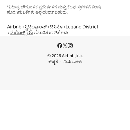
*ನಿರ್ದಿಷ್ಟ ಭೌಗೋಳಿಕ ಪ್ರದೇಶಗಳಿಗೆ ಮತ್ತು ಕೆಲವು ಸ್ಥಳಗಳಿಗೆ ಕೆಲವು
ಹೊರಗಿಡುವಿಕೆಗಳು ಅನ್ವಯವಾಗಬಹುದು.
Airbnb
ಸ್ವಿಟ್ಜರ್ಲ್ಯಾಂಡ್
ಟಿಸಿನೊ
Lugano District
ಮರೋಗ್ಜಿಯಾ
ಮಾಸಿಕ ಬಾಡಿಗೆಗಳು
© 2026 Airbnb, Inc.
ಗೌಪ್ಯತೆ
ನಿಯಮಗಳು