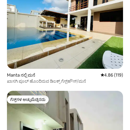
Manta ನಲ್ಲಿ ಮನೆ
5 ರಲ್ಲಿ 4.86 ಸರಾ
4.86 (119)
ಖಾಸಗಿ ಪೂಲ್ ಹೊಂದಿರುವ ಡಿಲಕ್ಸ್ ಗೆಸ್ಟ್‌ಹೌಸ್/ಮನೆ
ಗೆಸ್ಟ್‌ಗಳ ಅಚ್ಚುಮೆಚ್ಚಿನದು
ಗೆಸ್ಟ್‌ಗಳ ಅಚ್ಚುಮೆಚ್ಚಿನದು