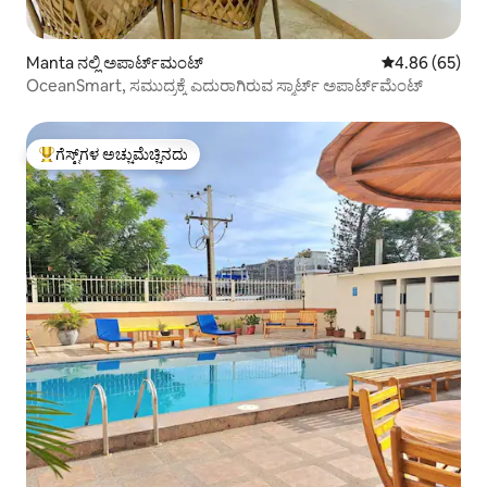
Manta ನಲ್ಲಿ ಅಪಾರ್ಟ್‌ಮಂಟ್
5 ರಲ್ಲಿ 4.86 ಸರ
4.86 (65)
OceanSmart, ಸಮುದ್ರಕ್ಕೆ ಎದುರಾಗಿರುವ ಸ್ಮಾರ್ಟ್ ಅಪಾರ್ಟ್‌ಮೆಂಟ್
ಗೆಸ್ಟ್‌ಗಳ ಅಚ್ಚುಮೆಚ್ಚಿನದು
ಗೆಸ್ಟ್‌ಗಳಿಗೆ ಅತಿ ಹೆಚ್ಚು ಅಚ್ಚುಮೆಚ್ಚಿನದು