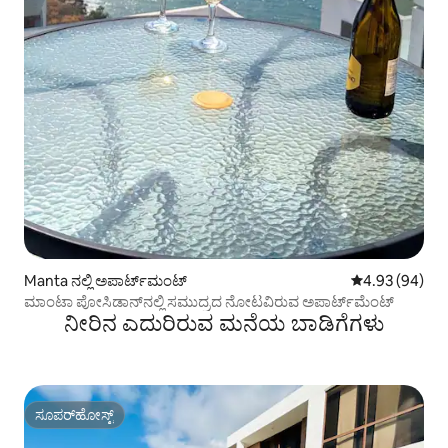
Manta ನಲ್ಲಿ ಅಪಾರ್ಟ್‌ಮಂಟ್
5 ರಲ್ಲಿ 4.93 ಸರ
4.93 (94)
ಮಾಂಟಾ ಪೋಸಿಡಾನ್‌ನಲ್ಲಿ ಸಮುದ್ರದ ನೋಟವಿರುವ ಅಪಾರ್ಟ್‌ಮೆಂಟ್
ನೀರಿನ ಎದುರಿರುವ ಮನೆಯ ಬಾಡಿಗೆಗಳು
ಸೂಪರ್‌ಹೋಸ್ಟ್
ಸೂಪರ್‌ಹೋಸ್ಟ್