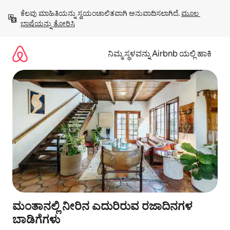
ವಿಷಯಕ್ಕೆ
ಕೆಲವು ಮಾಹಿತಿಯನ್ನು ಸ್ವಯಂಚಾಲಿತವಾಗಿ ಅನುವಾದಿಸಲಾಗಿದೆ. 
ಮೂಲ 
ಹೋಗಿ
ಭಾಷೆಯನ್ನು ತೋರಿಸಿ
ನಿಮ್ಮ ಸ್ಥಳವನ್ನು Airbnb ಯಲ್ಲಿ ಹಾಕಿ
ಮಂತಾನಲ್ಲಿ ನೀರಿನ ಎದುರಿರುವ ರಜಾದಿನಗಳ
ಬಾಡಿಗೆಗಳು