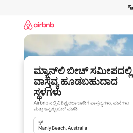
ವಿಷಯಕ್ಕೆ
ಹೋಗಿ
ಮ್ಯಾನ್‌ಲಿ ಬೀಚ್ ಸಮೀಪದಲ್ಲಿ
ವಾಸ್ತವ್ಯ ಹೂಡಬಹುದಾದ
ಸ್ಥಳಗಳು
Airbnb ನಲ್ಲಿ ವಿಶಿಷ್ಟ ರಜಾ ಬಾಡಿಗೆ ವಾಸ್ತವ್ಯಗಳು, ಮನೆಗಳು
ಮತ್ತು ಇನ್ನಷ್ಟು ಬುಕ್ ಮಾಡಿ
ಸ್ಥಳ
ಫಲಿತಾಂಶಗಳು ಲಭ್ಯವಿರುವಾಗ, ಅಪ್ ಮತ್ತು ಡೌನ್ ಬಾಣದ ಕೀಲಿಗಳೊ