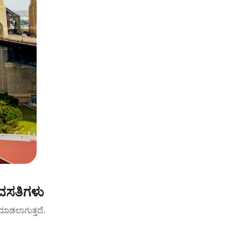
 ವಸತಿಗಳು
ಟ್ ಮಾಡಲಾಗುತ್ತದೆ.