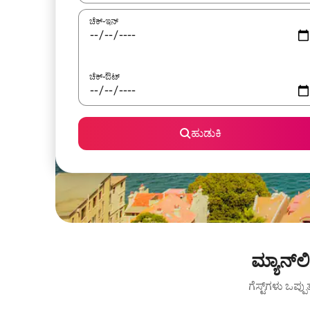
ಚೆಕ್-ಇನ್
ಚೆಕ್-ಔಟ್
ಹುಡುಕಿ
ಮ್ಯಾನ್‌
ಗೆಸ್ಟ್‌ಗಳು ಒಪ್ಪ