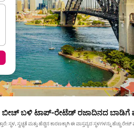
ಲಿ ಬೀಚ್ ಬಳಿ ಟಾಪ್-ರೇಟೆಡ್ ರಜಾದಿನದ ಬಾಡಿಗೆ
ುತ್ತಾರೆ: ಸ್ಥಳ, ಸ್ವಚ್ಛತೆ ಮತ್ತು ಹೆಚ್ಚಿನ ಕಾರಣಕ್ಕಾಗಿ ಈ ವಾಸ್ತವ್ಯದ ಸ್ಥಳಗಳನ್ನು ಹೆಚ್ಚು ರೇ