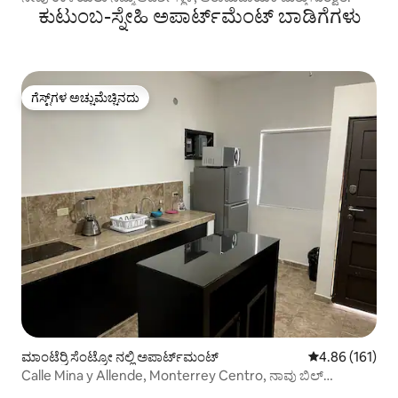
ಕುಟುಂಬ-ಸ್ನೇಹಿ ಅಪಾರ್ಟ್‌ಮೆಂಟ್ ಬಾಡಿಗೆಗಳು
ಗೆಸ್ಟ್‌ಗಳ ಅಚ್ಚುಮೆಚ್ಚಿನದು
ಗೆಸ್ಟ್‌ಗಳ ಅಚ್ಚುಮೆಚ್ಚಿನದು
ಮಾಂಟೆರ್ರಿ ಸೆಂಟ್ರೋ ನಲ್ಲಿ ಅಪಾರ್ಟ್‌ಮಂಟ್
5 ರಲ್ಲಿ 4.86 ಸರಾ
4.86 (161)
Calle Mina y Allende, Monterrey Centro, ನಾವು ಬಿಲ್
ಮಾಡುತ್ತೇವೆ