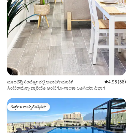
ಮಾಂಟೆರ್ರಿ ಸೆಂಟ್ರೋ ನಲ್ಲಿ ಅಪಾರ್ಟ್‌ಮಂಟ್
5 ರಲ್ಲಿ 4.95 ಸರ
4.95 (56)
ಸಿಂಟರ್‌ಮೆಕ್ಸ್-ಬ್ಯಾರಿಯೊ ಆಂಟಿಗೊ-ಸಾಂತಾ ಲೂಸಿಯಾ ವಿಭಾಗ
ಗೆಸ್ಟ್‌ಗಳ ಅಚ್ಚುಮೆಚ್ಚಿನದು
ಗೆಸ್ಟ್‌ಗಳ ಅಚ್ಚುಮೆಚ್ಚಿನದು