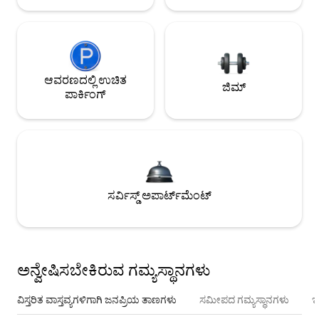
ಆವರಣದಲ್ಲಿ ಉಚಿತ
ಜಿಮ್
ಪಾರ್ಕಿಂಗ್
ಸರ್ವಿಸ್ಡ್ ಅಪಾರ್ಟ್‌ಮೆಂಟ್
ಅನ್ವೇಷಿಸಬೇಕಿರುವ ಗಮ್ಯಸ್ಥಾನಗಳು
ವಿಸ್ತರಿತ ವಾಸ್ತವ್ಯಗಳಿಗಾಗಿ ಜನಪ್ರಿಯ ತಾಣಗಳು
ಸಮೀಪದ ಗಮ್ಯಸ್ಥಾನಗಳು
ಇ