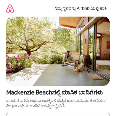
ವಿಷಯಕ್ಕೆ
ಹೋಗಿ
ನಿಮ್ಮ ಸ್ಥಳವನ್ನು Airbnb ಯಲ್ಲಿ ಹಾಕಿ
Mackenzie Beachನಲ್ಲಿ ಮಾಸಿಕ ಬಾಡಿಗೆಗಳು
ಒಂದು ತಿಂಗಳು ಅಥವಾ ಅದಕ್ಕಿಂತ ಹೆಚ್ಚಿನ ಕಾಲ ಮನೆಯಂತೆ ಅನಿಸುವ
ದೀರ್ಘಾವಧಿಯ ಬಾಡಿಗೆಗಳನ್ನು ಅನ್ವೇಷಿಸಿ.