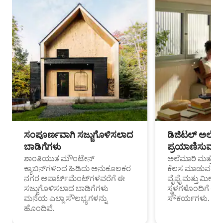
ಸಂಪೂರ್ಣವಾಗಿ ಸಜ್ಜುಗೊಳಿಸಲಾದ
ಡಿಜಿಟಲ್ ಅಲೆಮಾ
ಬಾಡಿಗೆಗಳು
ಪ್ರಯಾಣಿಸುವ ವೃತ
ಶಾಂತಿಯುತ ಮೌಂಟೇನ್
ಅಲೆಮಾರಿ ಮತ್ತು ದೂ
ಕ್ಯಾಬಿನ್‌ಗಳಿಂದ ಹಿಡಿದು ಅನುಕೂಲಕರ
ಕೆಲಸ ಮಾಡುವ ಪ್ರೊ
ನಗರ ಅಪಾರ್ಟ್‌ಮೆಂಟ್‌ಗಳವರೆಗೆ ಈ
ವೈಫೈ ಮತ್ತು ಮೀಸ
ಸಜ್ಜುಗೊಳಿಸಲಾದ ಬಾಡಿಗೆಗಳು
ಸ್ಥಳಗಳೊಂದಿಗೆ 
ಮನೆಯ ಎಲ್ಲಾ ಸೌಲಭ್ಯಗಳನ್ನು
ಸೌಕರ್ಯಗಳು.
ಹೊಂದಿವೆ.