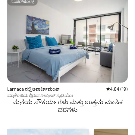
ಸೂಪರ್‌ಹೋಸ್ಟ್
ಸೂಪರ್‌ಹೋಸ್ಟ್
Larnaca ನಲ್ಲಿ ಅಪಾರ್ಟ್‌ಮಂಟ್
5 ರಲ್ಲಿ 4.84 ಸರ
4.84 (19)
ಮ್ಯಾಕೆಂಜಿಯಲ್ಲಿರುವ ಸೀಬ್ರೀಜ್ ಸ್ಟುಡಿಯೋ
ಮನೆಯ ಸೌಕರ್ಯಗಳು ಮತ್ತು ಉತ್ತಮ ಮಾಸಿಕ
ದರಗಳು