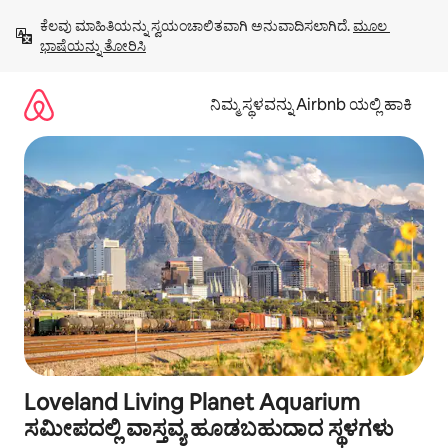
ವಿಷಯಕ್ಕೆ
ಕೆಲವು ಮಾಹಿತಿಯನ್ನು ಸ್ವಯಂಚಾಲಿತವಾಗಿ ಅನುವಾದಿಸಲಾಗಿದೆ. 
ಮೂಲ 
ಹೋಗಿ
ಭಾಷೆಯನ್ನು ತೋರಿಸಿ
ನಿಮ್ಮ ಸ್ಥಳವನ್ನು Airbnb ಯಲ್ಲಿ ಹಾಕಿ
Loveland Living Planet Aquarium
ಸಮೀಪದಲ್ಲಿ ವಾಸ್ತವ್ಯ ಹೂಡಬಹುದಾದ ಸ್ಥಳಗಳು