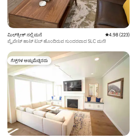
ಮಿಲ್‌ಕ್ರೀಕ್ ನಲ್ಲಿ ಮನೆ
5 ರಲ್ಲಿ 4.98 ಸರಾ
4.98 (223)
ಪ್ರೈವೇಟ್ ಹಾಟ್ ಟಬ್ ಹೊಂದಿರುವ ಸುಂದರವಾದ SLC ಮನೆ!
ಗೆಸ್ಟ್‌ಗಳ ಅಚ್ಚುಮೆಚ್ಚಿನದು
ಗೆಸ್ಟ್‌ಗಳ ಅಚ್ಚುಮೆಚ್ಚಿನದು