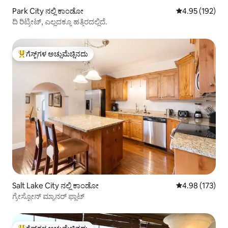
Park City ನಲ್ಲಿ ಕಾಂಡೋ
5 ರಲ್ಲಿ 4.95 ಸರಾ
4.95 (192)
ದಿ ರಿಟ್ರೀಟ್, ಎಲ್ಲದಕ್ಕೂ ಹತ್ತಿರದಲ್ಲಿದೆ.
ಗೆಸ್ಟ್‌ಗಳ ಅಚ್ಚುಮೆಚ್ಚಿನದು
ಗೆಸ್ಟ್‌ಗಳಿಗೆ ಅತಿ ಹೆಚ್ಚು ಅಚ್ಚುಮೆಚ್ಚಿನದು
Salt Lake City ನಲ್ಲಿ ಕಾಂಡೋ
5 ರಲ್ಲಿ 4.98 ಸರಾ
4.98 (173)
ಗ್ರೇಸ್ಟೋನ್ ಮ್ಯಾನರ್ ಫ್ಲಾಟ್