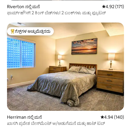
Riverton ನಲ್ಲಿ ಮನೆ
5 ರಲ್ಲಿ 4.92 ಸರಾ
4.92 (171)
ಫಾರ್ಮ್‌ಹೌಸ್! 2 ಕಿಂಗ್ ಬೆಡ್‌ಗಳು! 2 ಬಂಕ್‌ಗಳು ಮತ್ತು ಫ್ಯೂಟನ್
ಗೆಸ್ಟ್‌ಗಳ ಅಚ್ಚುಮೆಚ್ಚಿನದು
ಗೆಸ್ಟ್‌ಗಳಿಗೆ ಅತಿ ಹೆಚ್ಚು ಅಚ್ಚುಮೆಚ್ಚಿನದು
Herriman ನಲ್ಲಿ ಮನೆ
5 ರಲ್ಲಿ 4.94 ಸರಾ
4.94 (140)
ಖಾಸಗಿ ಪ್ರವೇಶ ಬೇಸ್‌ಮೆಂಟ್ w/ಅಡುಗೆಮನೆ ಮತ್ತು ಹಾಟ್ ಟಬ್