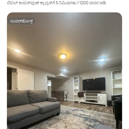
ಲಿಟಲ್ ಕಾಟನ್‌ವುಡ್ ಕ್ಯಾನ್ಯನ್‌ಗೆ 5 ನಿಮಿಷಗಳು l 1200 ಚದರ ಅಡಿ
ಸೂಪರ್‌ಹೋಸ್ಟ್
ಸೂಪರ್‌ಹೋಸ್ಟ್