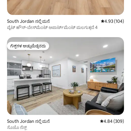
South Jordan ನಲ್ಲಿ ಮನೆ
5 ರಲ್ಲಿ 4.93 ಸರಾ
4.93 (104)
ವೈಟ್ ಹೌಸ್-ಬೇಸ್‌ಮೆಂಟ್ ಅಪಾರ್ಟ್‌ಮೆಂಟ್ ಮಲಗುತ್ತದೆ 4
ಗೆಸ್ಟ್‌ಗಳ ಅಚ್ಚುಮೆಚ್ಚಿನದು
ಗೆಸ್ಟ್‌ಗಳ ಅಚ್ಚುಮೆಚ್ಚಿನದು
South Jordan ನಲ್ಲಿ ಮನೆ
5 ರಲ್ಲಿ 4.84 ಸರಾ
4.84 (309)
ಸೊಜೊ ನೆಸ್ಟ್