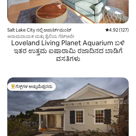
Salt Lake City ನಲ್ಲಿ ಅಪಾರ್ಟ್‌ಮಂಟ್
5 ರಲ್ಲಿ 4.92 ಸರಾ
4.92 (127)
ಆರಾಮದಾಯಕ ಮತ್ತು ಶೈಲಿಯ ಗೆಟ್‌ಅವೇ
Loveland Living Planet Aquarium ಬಳಿ
ಇತರ ಉತ್ತಮ ಐಷಾರಾಮಿ ರಜಾದಿನದ ಬಾಡಿಗೆ
ವಸತಿಗಳು
ಗೆಸ್ಟ್‌ಗಳ ಅಚ್ಚುಮೆಚ್ಚಿನದು
ಗೆಸ್ಟ್‌ಗಳಿಗೆ ಅತಿ ಹೆಚ್ಚು ಅಚ್ಚುಮೆಚ್ಚಿನದು