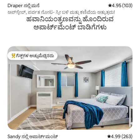
Draper ನಲ್ಲಿ ಮನೆ
5 ರಲ್ಲಿ 4.95 ಸರಾ
4.95 (103)
ಅಪ್‌ಸ್ಕೇಲ್, ಪರ್ವತ ನೋಟ- ಸ್ಕೀ ಬಳಿ ಮತ್ತು ಕಣಿವೆಯ ಅತ್ಯುತ್ತಮ!
ಹವಾನಿಯಂತ್ರಣವನ್ನು ಹೊಂದಿರುವ
ಅಪಾರ್ಟ್‌ಮೆಂಟ್‌ ಬಾಡಿಗೆಗಳು
ಗೆಸ್ಟ್‌ಗಳ ಅಚ್ಚುಮೆಚ್ಚಿನದು
ಗೆಸ್ಟ್‌ಗಳಿಗೆ ಅತಿ ಹೆಚ್ಚು ಅಚ್ಚುಮೆಚ್ಚಿನದು
Sandy ನಲ್ಲಿ ಅಪಾರ್ಟ್‌ಮಂಟ್
5 ರಲ್ಲಿ 4.99 ಸರಾ
4.99 (263)