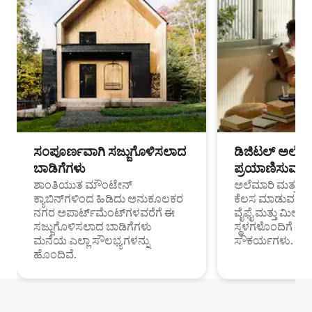
ಸಂಪೂರ್ಣವಾಗಿ ಸಜ್ಜುಗೊಳಿಸಲಾದ
ಡಿಜಿಟಲ್ ಅಲೆಮಾ
ಬಾಡಿಗೆಗಳು
ಪ್ರಯಾಣಿಸುವ ವೃತ
ಶಾಂತಿಯುತ ಮೌಂಟೇನ್
ಅಲೆಮಾರಿ ಮತ್ತು ದೂ
ಕ್ಯಾಬಿನ್‌ಗಳಿಂದ ಹಿಡಿದು ಅನುಕೂಲಕರ
ಕೆಲಸ ಮಾಡುವ ಪ್ರೊ
ನಗರ ಅಪಾರ್ಟ್‌ಮೆಂಟ್‌ಗಳವರೆಗೆ ಈ
ವೈಫೈ ಮತ್ತು ಮೀಸ
ಸಜ್ಜುಗೊಳಿಸಲಾದ ಬಾಡಿಗೆಗಳು
ಸ್ಥಳಗಳೊಂದಿಗೆ 
ಮನೆಯ ಎಲ್ಲಾ ಸೌಲಭ್ಯಗಳನ್ನು
ಸೌಕರ್ಯಗಳು.
ಹೊಂದಿವೆ.