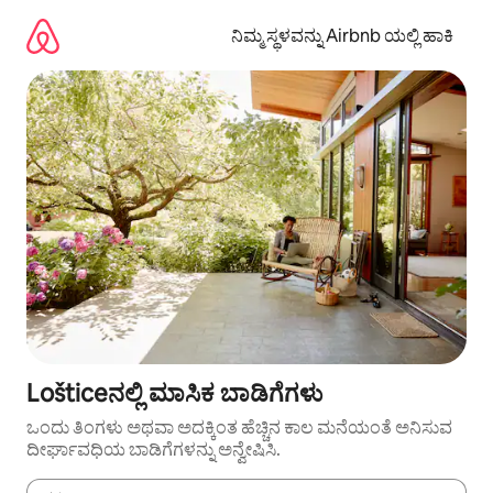
ವಿಷಯಕ್ಕೆ
ಹೋಗಿ
ನಿಮ್ಮ ಸ್ಥಳವನ್ನು Airbnb ಯಲ್ಲಿ ಹಾಕಿ
Lošticeನಲ್ಲಿ ಮಾಸಿಕ ಬಾಡಿಗೆಗಳು
ಒಂದು ತಿಂಗಳು ಅಥವಾ ಅದಕ್ಕಿಂತ ಹೆಚ್ಚಿನ ಕಾಲ ಮನೆಯಂತೆ ಅನಿಸುವ
ದೀರ್ಘಾವಧಿಯ ಬಾಡಿಗೆಗಳನ್ನು ಅನ್ವೇಷಿಸಿ.