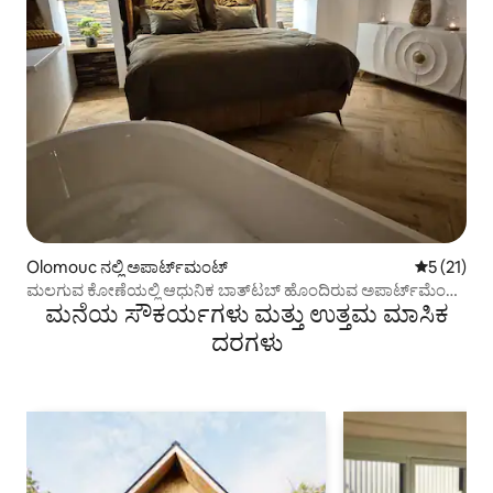
Olomouc ನಲ್ಲಿ ಅಪಾರ್ಟ್‌ಮಂಟ್
5 ರಲ್ಲಿ 5 ಸ
5 (21)
ಮಲಗುವ ಕೋಣೆಯಲ್ಲಿ ಆಧುನಿಕ ಬಾತ್‌ಟಬ್ ಹೊಂದಿರುವ ಅಪಾರ್ಟ್‌ಮೆಂಟ್
ಮನೆಯ ಸೌಕರ್ಯಗಳು ಮತ್ತು ಉತ್ತಮ ಮಾಸಿಕ
#1
ದರಗಳು