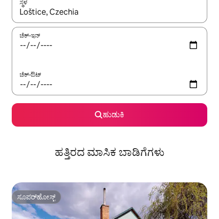
ಸ್ಥಳ
ಫಲಿತಾಂಶಗಳು ಲಭ್ಯವಿರುವಾಗ, ಅಪ್ ಮತ್ತು ಡೌನ್ ಬಾಣದ ಕೀಲಿಗಳೊಂದಿಗೆ ನ್ಯಾವಿಗೇಟ
ಚೆಕ್-ಇನ್
ಚೆಕ್-ಔಟ್
ಹುಡುಕಿ
ಹತ್ತಿರದ ಮಾಸಿಕ ಬಾಡಿಗೆಗಳು
ಸೂಪರ್‌ಹೋಸ್ಟ್
ಸೂಪರ್‌ಹೋಸ್ಟ್